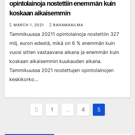
opintolainoja nostettiin enemmän kuin
koskaan aikaisemmin
MARCH 1, 2021
RAHAMAAILMA
Tammikuussa 20211 opintolainoja nostettiin 327
milj. euron edestä, mikä on 6 % enemmän kuin
vuosi sitten vastaavana aikana ja enemmän kuin
koskaan aikaisemmin kuukauden aikana.
Tammikuussa 2021 nostettujen opintolainojen
keskikorko…
Posts
1
…
4
5
pagination