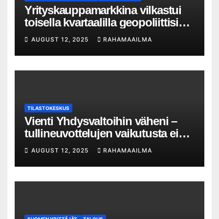
Yrityskauppamarkkina vilkastui
toisella kvartaalilla geopoliittisista
haasteista huolimatta – 13
AUGUST 12, 2025
RAHAMAAILMA
prosentin kasvu yrityskauppojen
määrässä
TILASTOKESKUS
Vienti Yhdysvaltoihin väheni –
tullineuvottelujen vaikutusta ei
silti näy
AUGUST 12, 2025
RAHAMAAILMA