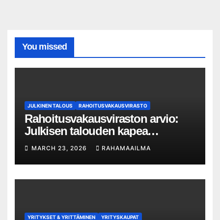
You missed
JULKINEN TALOUS
RAHOITUSVAKAUSVIRASTO
Rahoitusvakausviraston arvio:
Julkisen talouden kapea
liikkumavara korostaa pankkien
MARCH 23, 2026
RAHAMAAILMA
kriisivalmiuksien merkitystä
YRITYKSET & YRITTÄMINEN
YRITYSKAUPAT