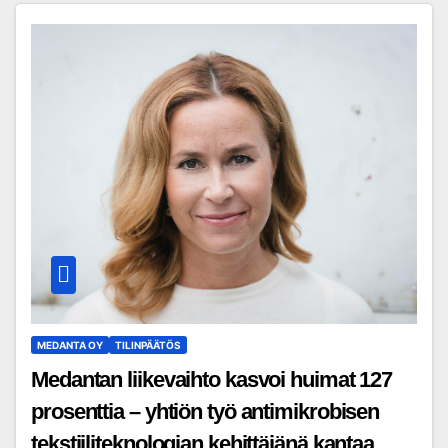
MEDANTA OY
TILINPÄÄTÖS
Medantan liikevaihto kasvoi huimat 127
prosenttia – yhtiön työ antimikrobisen
tekstiiliteknologian kehittäjänä kantaa