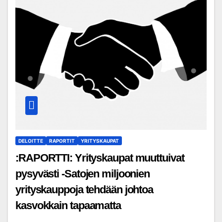
DELOITTE
RAPORTIT
YRITYSKAUPAT
:RAPORTTI: Yrityskaupat muuttuivat
pysyvästi -Satojen miljoonien
yrityskauppoja tehdään johtoa
kasvokkain tapaamatta