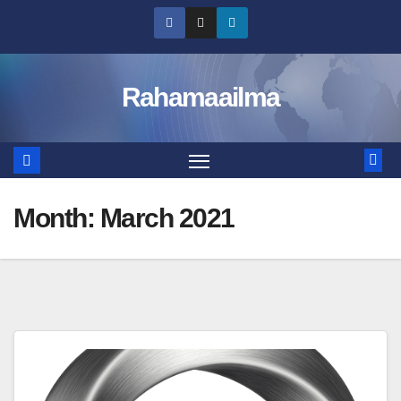
Skip
to
content
Rahamaailma
Month:
March 2021