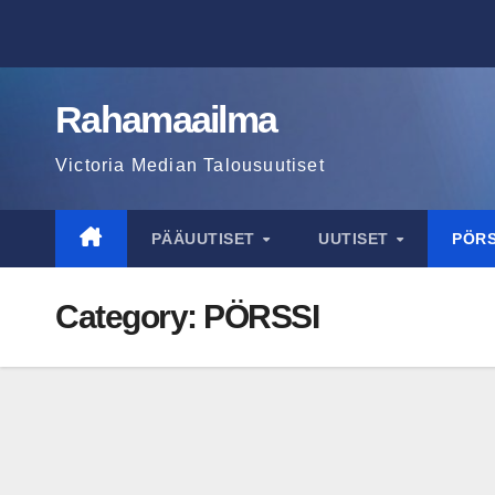
Skip
to
content
Rahamaailma
Victoria Median Talousuutiset
PÄÄUUTISET
UUTISET
PÖR
Category:
PÖRSSI