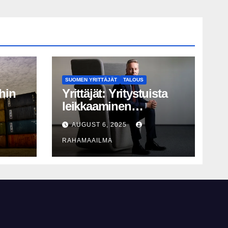
SUOMEN YRITTÄJÄT
TALOUS
hin
Yrittäjät: Yritystuista
leikkaaminen
perusteltua, T&K-
AUGUST 6, 2025
näy
leikkaukset
RAHAMAAILMA
lyhytnäköistä
kasvupolitiikkaa