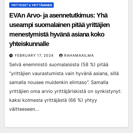
YRITYKSET & YRITTÄMINEN
EVAn Arvo- ja asennetutkimus: Yhä
useampi suomalainen pitää yrittäjien
menestymistä hyvänä asiana koko
yhteiskunnalle
FEBRUARY 17, 2024
RAHAMAAILMA
Selvä enemmistö suomalaisista (58 %) pitää
”yrittäjien vaurastumista vain hyvänä asiana, sillä
samalla nousee muidenkin elintaso”. Samalla
yrittäjien oma arvio yrittäjäriskistä on synkistynyt:
kaksi kolmesta yrittäjästä (66 %) yhtyy
väitteeseen…