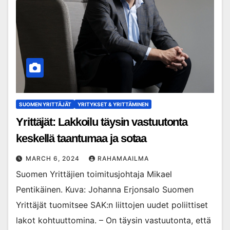
SUOMEN YRITTÄJÄT
YRITYKSET & YRITTÄMINEN
Yrittäjät: Lakkoilu täysin vastuutonta
keskellä taantumaa ja sotaa
MARCH 6, 2024
RAHAMAAILMA
Suomen Yrittäjien toimitusjohtaja Mikael
Pentikäinen. Kuva: Johanna Erjonsalo Suomen
Yrittäjät tuomitsee SAK:n liittojen uudet poliittiset
lakot kohtuuttomina. – On täysin vastuutonta, että