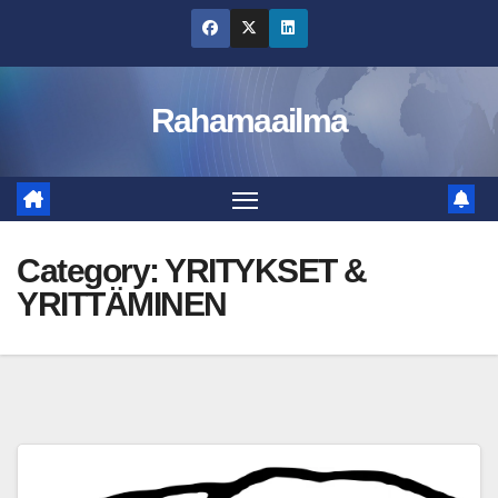
Skip
to
content
Rahamaailma
Category:
YRITYKSET &
YRITTÄMINEN