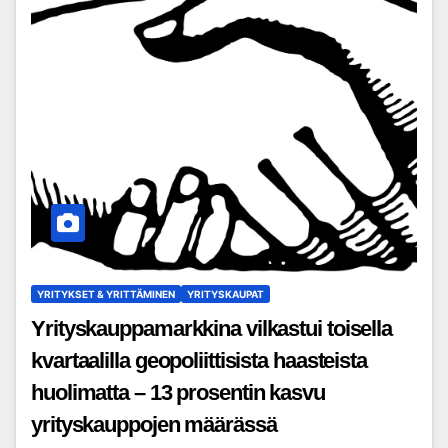
YRITYKSET & YRITTÄMINEN
YRITYSKAUPAT
Yrityskauppamarkkina vilkastui toisella
kvartaalilla geopoliittisista haasteista
huolimatta – 13 prosentin kasvu
yrityskauppojen määrässä