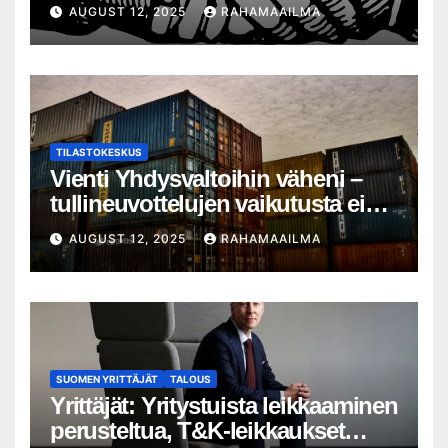
haasteista huolimatta – 13
AUGUST 12, 2025
RAHAMAAILMA
prosentin kasvu yrityskauppojen
määrässä
TILASTOKESKUS
Vienti Yhdysvaltoihin väheni –
tullineuvottelujen vaikutusta ei
silti näy
AUGUST 12, 2025
RAHAMAAILMA
SUOMEN YRITTÄJÄT
TALOUS
Yrittäjät: Yritystuista leikkaaminen
perusteltua, T&K-leikkaukset