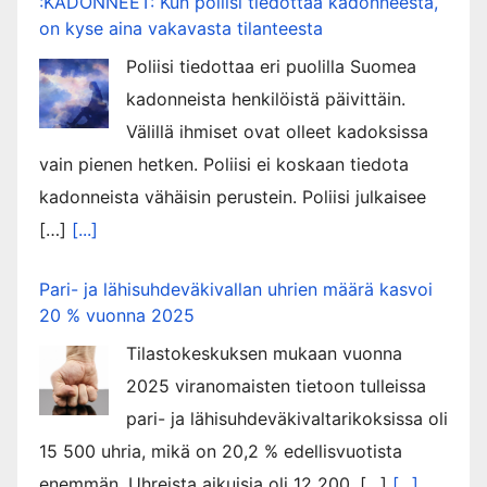
:KADONNEET: Kun poliisi tiedottaa kadonneesta,
on kyse aina vakavasta tilanteesta
Poliisi tiedottaa eri puolilla Suomea
kadonneista henkilöistä päivittäin.
Välillä ihmiset ovat olleet kadoksissa
vain pienen hetken. Poliisi ei koskaan tiedota
kadonneista vähäisin perustein. Poliisi julkaisee
[…]
[...]
Pari- ja lähisuhdeväkivallan uhrien määrä kasvoi
20 % vuonna 2025
Tilastokeskuksen mukaan vuonna
2025 viranomaisten tietoon tulleissa
pari- ja lähisuhdeväkivaltarikoksissa oli
15 500 uhria, mikä on 20,2 % edellisvuotista
enemmän. Uhreista aikuisia oli 12 200, […]
[...]