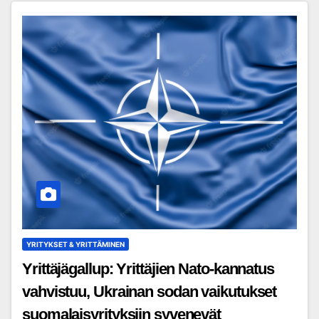
YRITYKSET & YRITTÄMINEN
Yrittäjägallup: Yrittäjien Nato-kannatus
vahvistuu, Ukrainan sodan vaikutukset
suomalaisyrityksiin syvenevät