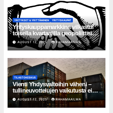
YRITYKSET & YRITTÄMINEN
YRITYSKAUPAT
Yrityskauppamarkkina vilkastui
toisella kvartaalilla geopoliittisista
haasteista huolimatta – 13
AUGUST 12, 2025
RAHAMAAILMA
prosentin kasvu yrityskauppojen
määrässä
TILASTOKESKUS
Vienti Yhdysvaltoihin väheni –
tullineuvottelujen vaikutusta ei
silti näy
AUGUST 12, 2025
RAHAMAAILMA