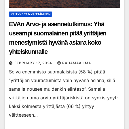
YRITYKSET & YRITTÄMINEN
EVAn Arvo- ja asennetutkimus: Yhä
useampi suomalainen pitää yrittäjien
menestymistä hyvänä asiana koko
yhteiskunnalle
FEBRUARY 17, 2024
RAHAMAAILMA
Selvä enemmistö suomalaisista (58 %) pitää
”yrittäjien vaurastumista vain hyvänä asiana, sillä
samalla nousee muidenkin elintaso”. Samalla
yrittäjien oma arvio yrittäjäriskistä on synkistynyt:
kaksi kolmesta yrittäjästä (66 %) yhtyy
väitteeseen…