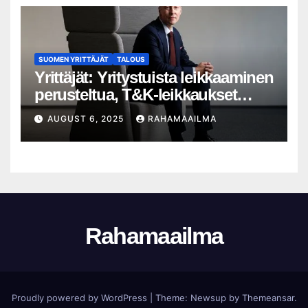
SUOMEN YRITTÄJÄT
TALOUS
Yrittäjät: Yritystuista leikkaaminen
perusteltua, T&K-leikkaukset
lyhytnäköistä kasvupolitiikkaa
AUGUST 6, 2025
RAHAMAAILMA
Rahamaailma
Proudly powered by WordPress
|
Theme:
Newsup
by
Themeansar
.