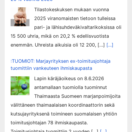
Tilastokeskuksen mukaan vuonna
2025 viranomaisten tietoon tulleissa
pari- ja lähisuhdeväkivaltarikoksissa oli
15 500 uhria, mikä on 20,2 % edellisvuotista
enemmän. Uhreista aikuisia oli 12 200, […]
[...]
:TUOMIOT: Marjayrityksen ex-toimitusjohtaja
tuomittiin vankeuteen ihmiskaupasta
Lapin käräjäoikeus on 8.6.2026
antamallaan tuomiolla tuominnut
Thaimaasta Suomeen marjanpoimijoita
välittäneen thaimaalaisen koordinaattorin sekä
kutsujayrityksenä toimineen suomalaisen yhtiön
toimitusjohtajan 78 ihmiskaupasta.
Toimitusjohtaja tuomittiin 2 vuoden […]
[...]