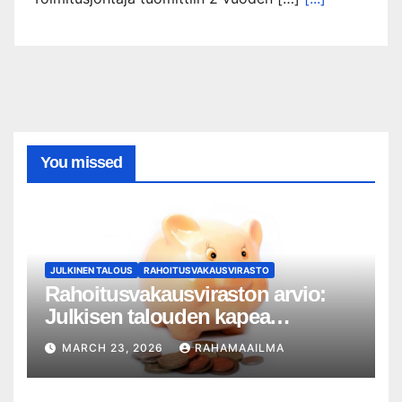
You missed
JULKINEN TALOUS
RAHOITUSVAKAUSVIRASTO
Rahoitusvakausviraston arvio:
Julkisen talouden kapea
liikkumavara korostaa pankkien
MARCH 23, 2026
RAHAMAAILMA
kriisivalmiuksien merkitystä