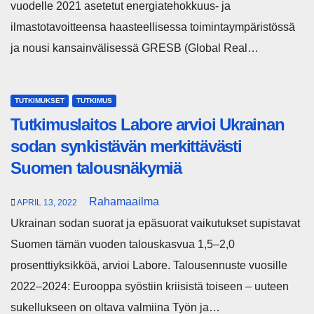
vuodelle 2021 asetetut energiatehokkuus- ja
ilmastotavoitteensa haasteellisessa toimintaympäristössä
ja nousi kansainvälisessä GRESB (Global Real…
TUTKIMUKSET
TUTKIMUS
Tutkimuslaitos Labore arvioi Ukrainan
sodan synkistävän merkittävästi
Suomen talousnäkymiä
Rahamaailma
APRIL 13, 2022
Ukrainan sodan suorat ja epäsuorat vaikutukset supistavat
Suomen tämän vuoden talouskasvua 1,5–2,0
prosenttiyksikköä, arvioi Labore. Talousennuste vuosille
2022–2024: Eurooppa syöstiin kriisistä toiseen – uuteen
sukellukseen on oltava valmiina Työn ja…