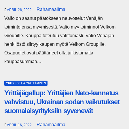
Rahamaailma
APRIL 26, 2022
Valio on saanut päätökseen neuvottelut Venäjän
toimintojensa myymisestä. Valio myy toiminnot Velkom
Groupille. Kauppa toteutuu välittömästi. Valio Venäjän
henkilöstö siirtyy kaupan myötä Velkom Groupille.
Osapuolet ovat päättäneet olla julkistamatta
kauppasummaa.…
YRITYKSET & YRITTÄMINEN
Yrittäjägallup: Yrittäjien Nato-kannatus
vahvistuu, Ukrainan sodan vaikutukset
suomalaisyrityksiin syvenevät
Rahamaailma
APRIL 16, 2022