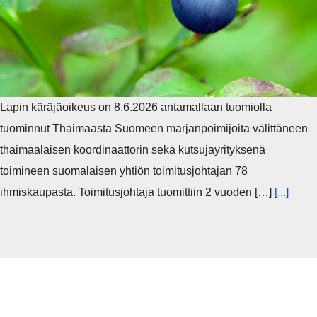
Lapin käräjäoikeus on 8.6.2026 antamallaan tuomiolla
tuominnut Thaimaasta Suomeen marjanpoimijoita välittäneen
thaimaalaisen koordinaattorin sekä kutsujayrityksenä
toimineen suomalaisen yhtiön toimitusjohtajan 78
ihmiskaupasta. Toimitusjohtaja tuomittiin 2 vuoden […]
[...]
You missed
JULKINEN TALOUS
RAHOITUSVAKAUSVIRASTO