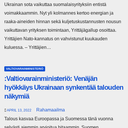
Ukrainan sota vaikuttaa suomalaisyrityksiin entistä
voimakkaammin. Nyt yli kolmannes kertoo energian ja
raaka-aineiden hinnan sekä kuljetuskustannusten nousun
vaikuttavan yrityksen toimintaan, Yrittäjägallup osoittaa.
Yrittäjien Nato-kannatus on vahvistunut kuukauden
kuluessa. – Yrittäjien…
VALTIOVARAINMINISTERIÖ
:Valtiovarainministeriö: Venäjän
hyökkäys Ukrainaan synkentää talouden
näkymiä
Rahamaailma
APRIL 13, 2022
Talous kasvaa Euroopassa ja Suomessa tänä vuonna
selvästi aiemmin arvioitua hitaammin. Suomen