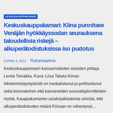
KESKUSKAUPPAKAMARI
Keskuskauppakamari: Kiina punnitsee
Venäjän hyökkäyssodan seurauksena
taloudellisia riskejä –
alkuperätodistuksissa iso pudotus
Rahamaailma
APRIL 6, 2022
Keskuskauppamarin kansainvälisten asioiden johtaja
Lenita Toivakka. Kuva: Liisa Takala Kiinan
liiketoimintaympäristö on hankaloitunut ja politisoitunut
sekä koronakriisin että kasvaneiden suurvaltajännitteiden
myötä. Kauppakamarien asiakirjatilastoista selviää, että
alkuperätodistusten määrä Kiinaan on vähentynyt…