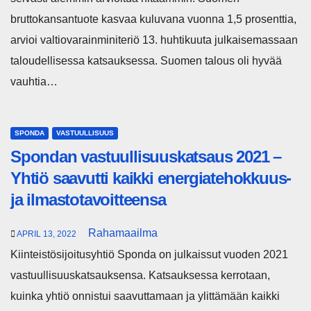
bruttokansantuote kasvaa kuluvana vuonna 1,5 prosenttia,
arvioi valtiovarainminiteriö 13. huhtikuuta julkaisemassaan
taloudellisessa katsauksessa. Suomen talous oli hyvää
vauhtia…
SPONDA
VASTUULLISUUS
Spondan vastuullisuuskatsaus 2021 –
Yhtiö saavutti kaikki energiatehokkuus-
ja ilmastotavoitteensa
Rahamaailma
APRIL 13, 2022
Kiinteistösijoitusyhtiö Sponda on julkaissut vuoden 2021
vastuullisuuskatsauksensa. Katsauksessa kerrotaan,
kuinka yhtiö onnistui saavuttamaan ja ylittämään kaikki