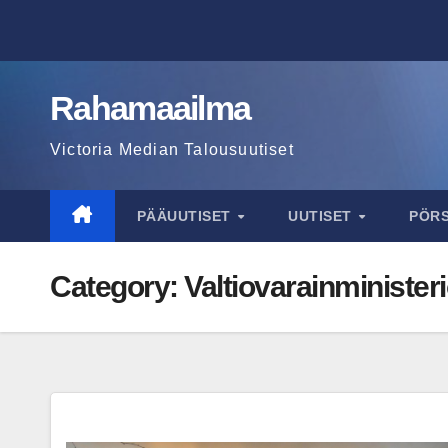
Skip
to
content
Rahamaailma
Victoria Median Talousuutiset
PÄÄUUTISET
UUTISET
PÖR
Category:
Valtiovarainminister