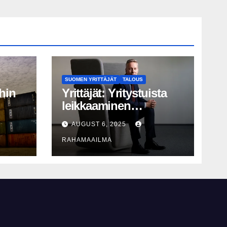
SUOMEN YRITTÄJÄT
TALOUS
hin
Yrittäjät: Yritystuista
leikkaaminen
perusteltua, T&K-
AUGUST 6, 2025
näy
leikkaukset
RAHAMAAILMA
lyhytnäköistä
kasvupolitiikkaa