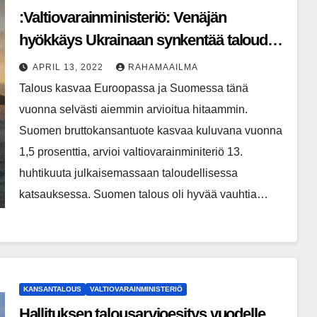
:Valtiovarainministeriö: Venäjän
hyökkäys Ukrainaan synkentää talouden
näkymiä
APRIL 13, 2022
RAHAMAAILMA
Talous kasvaa Euroopassa ja Suomessa tänä
vuonna selvästi aiemmin arvioitua hitaammin.
Suomen bruttokansantuote kasvaa kuluvana vuonna
1,5 prosenttia, arvioi valtiovarainminiteriö 13.
huhtikuuta julkaisemassaan taloudellisessa
katsauksessa. Suomen talous oli hyvää vauhtia…
KANSANTALOUS
VALTIOVARAINMINISTERIÖ
Hallituksen talousarvioesitys vuodelle