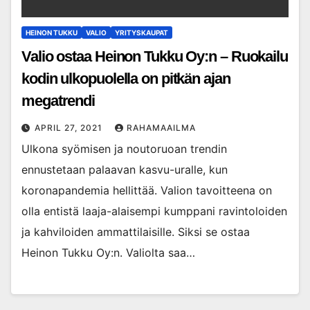
HEINON TUKKU
VALIO
YRITYSKAUPAT
Valio ostaa Heinon Tukku Oy:n – Ruokailu
kodin ulkopuolella on pitkän ajan
megatrendi
APRIL 27, 2021
RAHAMAAILMA
Ulkona syömisen ja noutoruoan trendin
ennustetaan palaavan kasvu-uralle, kun
koronapandemia hellittää. Valion tavoitteena on
olla entistä laaja-alaisempi kumppani ravintoloiden
ja kahviloiden ammattilaisille. Siksi se ostaa
Heinon Tukku Oy:n. Valiolta saa…