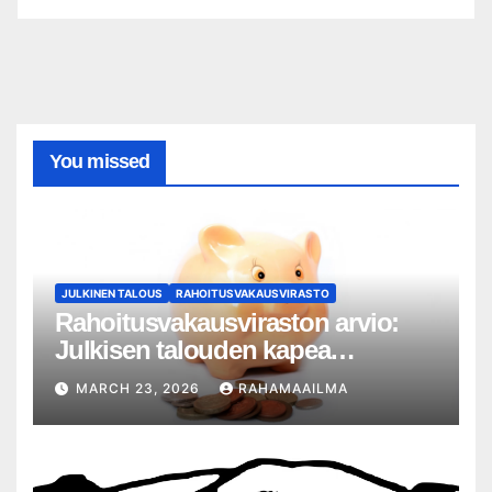
You missed
JULKINEN TALOUS
RAHOITUSVAKAUSVIRASTO
Rahoitusvakausviraston arvio:
Julkisen talouden kapea
liikkumavara korostaa pankkien
MARCH 23, 2026
RAHAMAAILMA
kriisivalmiuksien merkitystä