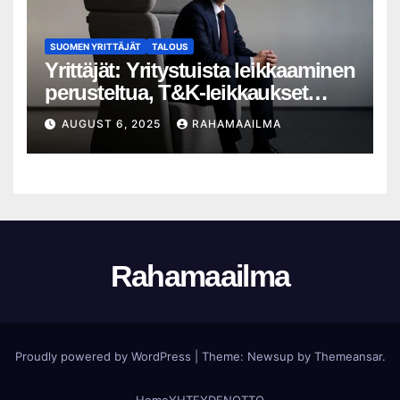
SUOMEN YRITTÄJÄT
TALOUS
Yrittäjät: Yritystuista leikkaaminen
perusteltua, T&K-leikkaukset
lyhytnäköistä kasvupolitiikkaa
AUGUST 6, 2025
RAHAMAAILMA
Rahamaailma
Proudly powered by WordPress
|
Theme:
Newsup
by
Themeansar
.
Home
YHTEYDENOTTO