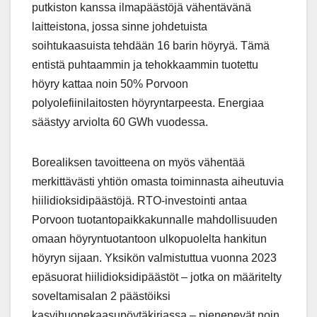
putkiston kanssa ilmapäästöjä vähentävänä
laitteistona, jossa sinne johdetuista
soihtukaasuista tehdään 16 barin höyryä. Tämä
entistä puhtaammin ja tehokkaammin tuotettu
höyry kattaa noin 50% Porvoon
polyolefiinilaitosten höyryntarpeesta. Energiaa
säästyy arviolta 60 GWh vuodessa.
Borealiksen tavoitteena on myös vähentää
merkittävästi yhtiön omasta toiminnasta aiheutuvia
hiilidioksidipäästöjä. RTO-investointi antaa
Porvoon tuotantopaikkakunnalle mahdollisuuden
omaan höyryntuotantoon ulkopuolelta hankitun
höyryn sijaan. Yksikön valmistuttua vuonna 2023
epäsuorat hiilidioksidipäästöt – jotka on määritelty
soveltamisalan 2 päästöiksi
kasvihuonekaasupöytäkirjassa – pienenevät noin