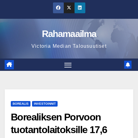
Skip
to
content
Rahamaailma
Victoria Median Talousuutiset
BOREALIS
INVESTOINNIT
Borealiksen Porvoon
tuotantolaitoksille 17,6