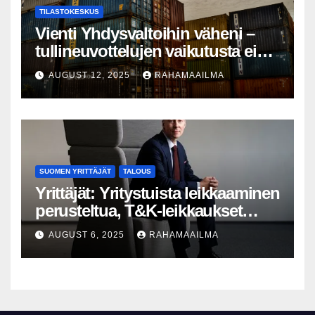
TILASTOKESKUS
Vienti Yhdysvaltoihin väheni –
tullineuvottelujen vaikutusta ei
silti näy
AUGUST 12, 2025
RAHAMAAILMA
SUOMEN YRITTÄJÄT
TALOUS
Yrittäjät: Yritystuista leikkaaminen
perusteltua, T&K-leikkaukset
lyhytnäköistä kasvupolitiikkaa
AUGUST 6, 2025
RAHAMAAILMA