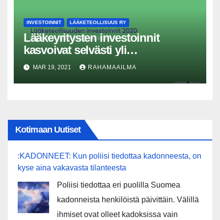
INVESTOINNIT
LÄÄKETEOLLISUUS RY
Lääkeyritysten investoinnit
kasvoivat selvästi yli
kolmanneksen viime vuonna
MAR 19, 2021
RAHAMAAILMA
Kotimaan Uutiset
:KADONNEET: Kun poliisi tiedottaa kadonneesta, on
kyse aina vakavasta tilanteesta
Poliisi tiedottaa eri puolilla Suomea
kadonneista henkilöistä päivittäin. Välillä
ihmiset ovat olleet kadoksissa vain