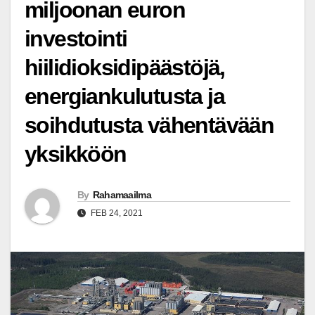
miljoonan euron
investointi
hiilidioksidipäästöjä,
energiankulutusta ja
soihdutusta vähentävään
yksikköön
By
Rahamaailma
FEB 24, 2021