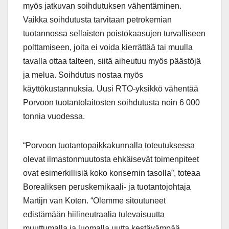
myös jatkuvan soihdutuksen vähentäminen.
Vaikka soihdutusta tarvitaan petrokemian
tuotannossa sellaisten poistokaasujen turvalliseen
polttamiseen, joita ei voida kierrättää tai muulla
tavalla ottaa talteen, siitä aiheutuu myös päästöjä
ja melua. Soihdutus nostaa myös
käyttökustannuksia. Uusi RTO-yksikkö vähentää
Porvoon tuotantolaitosten soihdutusta noin 6 000
tonnia vuodessa.
“Porvoon tuotantopaikkakunnalla toteutuksessa
olevat ilmastonmuutosta ehkäisevät toimenpiteet
ovat esimerkillisiä koko konsernin tasolla”, toteaa
Borealiksen peruskemikaali- ja tuotantojohtaja
Martijn van Koten. “Olemme sitoutuneet
edistämään hiilineutraalia tulevaisuutta
muuttumalla ja luomalla uutta kestävämpää