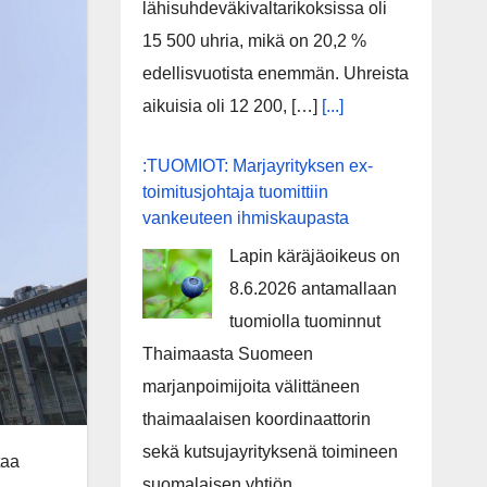
lähisuhdeväkivaltarikoksissa oli
15 500 uhria, mikä on 20,2 %
edellisvuotista enemmän. Uhreista
aikuisia oli 12 200, […]
[...]
:TUOMIOT: Marjayrityksen ex-
toimitusjohtaja tuomittiin
vankeuteen ihmiskaupasta
Lapin käräjäoikeus on
8.6.2026 antamallaan
tuomiolla tuominnut
Thaimaasta Suomeen
marjanpoimijoita välittäneen
thaimaalaisen koordinaattorin
sekä kutsujayrityksenä toimineen
taa
suomalaisen yhtiön