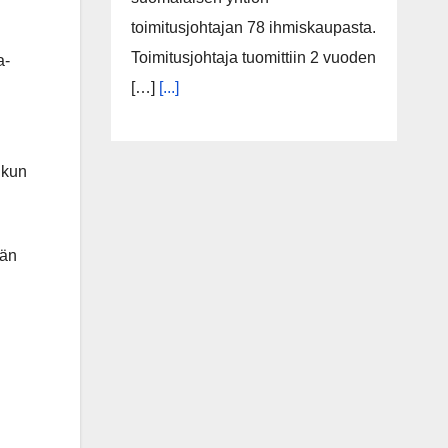
toimitusjohtajan 78 ihmiskaupasta.
Toimitusjohtaja tuomittiin 2 vuoden
a-
[…]
[...]
 kun
män