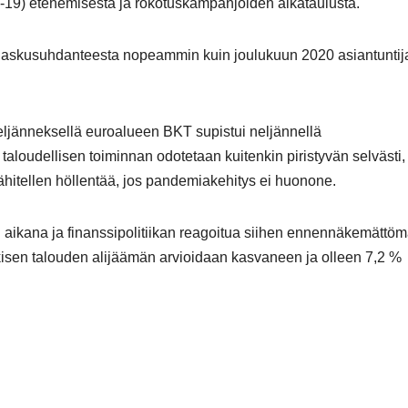
19) etenemisestä ja rokotuskampanjoiden aikataulusta.
 laskusuhdanteesta nopeammin kuin joulukuun 2020 asiantuntij
ljänneksellä euroalueen BKT supistui neljännellä
aloudellisen toiminnan odotetaan kuitenkin piristyvän selvästi,
ähitellen höllentää, jos pandemiakehitys ei huonone.
 aikana ja finanssipolitiikan reagoitua siihen ennennäkemättö
isen talouden alijäämän arvioidaan kasvaneen ja olleen 7,2 %