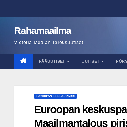
Skip
to
content
Rahamaailma
Victoria Median Talousuutiset
PÄÄUUTISET
UUTISET
PÖR
EUROOPAN KESKUSPANKKI
Euroopan keskuspan
Maailmantalous pir