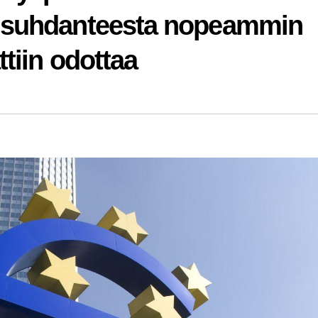
kusuhdanteesta nopeammin
tiin odottaa