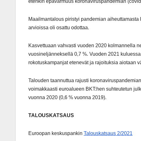
etenkin epävarmuus koronaviruspandemian (covid-
Maailmantalous piristyi pandemian aiheuttamasta
arvioissa oli osattu odottaa.
Kasvettuaan vahvasti vuoden 2020 kolmannella ne
vuosineljänneksellä 0,7 %. Vuoden 2021 kuluessa t
rokotuskampanjat etenevät ja rajoituksia aiotaan v
Talouden taannuttua rajusti koronaviruspandemian
voimakkaasti euroalueen BKT:hen suhteutetun julk
vuonna 2020 (0,6 % vuonna 2019).
TALOUSKATSAUS
Euroopan keskuspankin
Talouskatsaus 2/2021