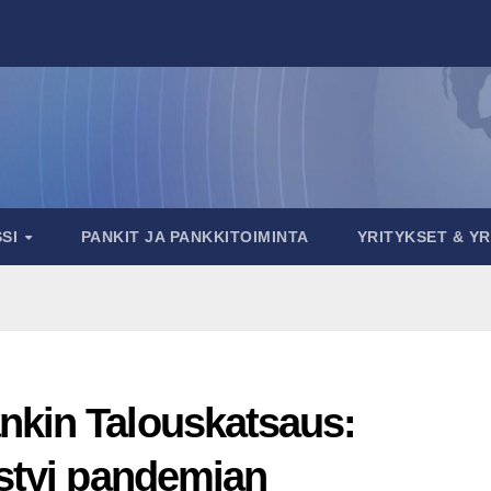
SSI
PANKIT JA PANKKITOIMINTA
YRITYKSET & Y
kin Talouskatsaus:
istyi pandemian