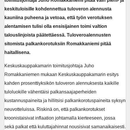
toimitusjohtaja Juho Romakkaniemi pitää vain pieni- ja
keskituloisille kohdennettua tuloveron alennusta
kauniina puheena ja vetoaa, että työn verotuksen
alentamisen tulisi olla ensisijainen toimi valtion
talouslinjoista päätettäessä. Tuloveroalennusten
sitomista palkankorotuksiin Romakkaniemi pitää
haitallisena.
Keskuskauppakamarin toimitusjohtaja Juho
Romakkaniemen mukaan Keskuskauppakamarin esitys
kahden prosenttiyksikön tuloveron alennuksesta kaikille
tuloluokille vähentäisi palkansaajaperheiden
kustannuspaineita ja hillitsisi palkankorotuspaineita syksyn
neuvotteluissa. Riskinä on, että palkankorotukset
kroonistaisivat inflaation johtamalla kierteeseen, jossa
sekä palkat että kuluttajahinnat nousisivat samanaikaisesti.