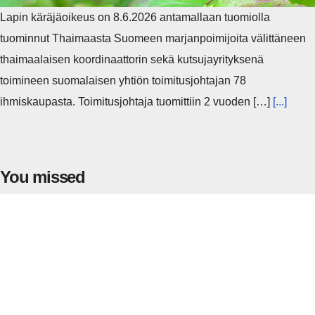
Lapin käräjäoikeus on 8.6.2026 antamallaan tuomiolla
tuominnut Thaimaasta Suomeen marjanpoimijoita välittäneen
thaimaalaisen koordinaattorin sekä kutsujayrityksenä
toimineen suomalaisen yhtiön toimitusjohtajan 78
ihmiskaupasta. Toimitusjohtaja tuomittiin 2 vuoden […]
[...]
You missed
JULKINEN TALOUS
RAHOITUSVAKAUSVIRASTO
Rahoitusvakausviraston arvio: Julkisen
talouden kapea liikkumavara korostaa
pankkien kriisivalmiuksien merkitystä