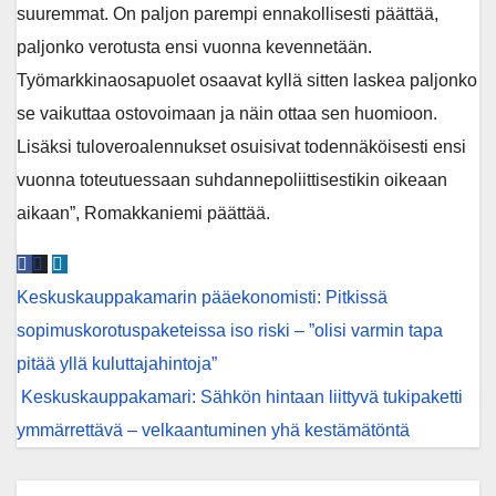
suuremmat. On paljon parempi ennakollisesti päättää,
paljonko verotusta ensi vuonna kevennetään.
Työmarkkinaosapuolet osaavat kyllä sitten laskea paljonko
se vaikuttaa ostovoimaan ja näin ottaa sen huomioon.
Lisäksi tuloveroalennukset osuisivat todennäköisesti ensi
vuonna toteutuessaan suhdannepoliittisestikin oikeaan
aikaan”, Romakkaniemi päättää.
Post
Keskuskauppakamarin pääekonomisti: Pitkissä
navigation
sopimuskorotuspaketeissa iso riski – ”olisi varmin tapa
pitää yllä kuluttajahintoja”
Keskuskauppakamari: Sähkön hintaan liittyvä tukipaketti
ymmärrettävä – velkaantuminen yhä kestämätöntä