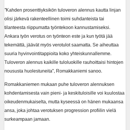
”
Kahden prosenttiyksikön tuloveron alennus kautta linjan
olisi järkevä rakenteellinen toimi suhdanteista tai
tilanteesta riippumatta työntekoon kannustamiseksi.
Ankara työn verotus on työnteon este ja kun työtä jää
tekemättä, jäävät myös verotulot saamatta. Se aiheuttaa
suuria hyvinvointitappioita koko yhteiskunnallemme.
Tuloveron alennus kaikille tuloluokille rauhoittaisi hintojen
noususta huolestuneita”, Romakkaniemi sanoo.
Romakkaniemen mukaan puhe tuloveron alennuksen
kohdentamisesta vain pieni- ja keskituloisille voi kuulostaa
oikeudenmukaiselta, mutta kyseessä on hänen mukaansa
ansa, joka johtaa verotuksen progression profiilin vielä
surkeampaan jamaan.