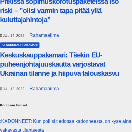
Pitkissä sopimuskorotuspaketeissa iso
riski – ”olisi varmin tapa pitää yllä
kuluttajahintoja”
Rahamaailma
JUL 14, 2022
KESKUSKAUPPAKAMARI
Keskuskauppakamari: Tšekin EU-
puheenjohtajuuskautta varjostavat
Ukrainan tilanne ja hiipuva talouskasvu
Rahamaailma
JUL 12, 2022
Kotimaan Uutiset
:KADONNEET: Kun poliisi tiedottaa kadonneesta, on kyse aina
vakavasta tilanteesta