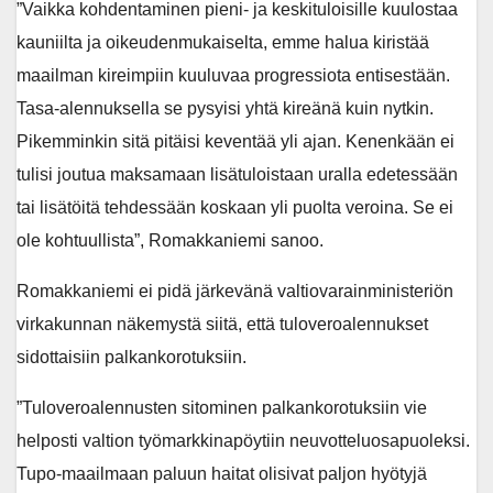
”Vaikka kohdentaminen pieni- ja keskituloisille kuulostaa
kauniilta ja oikeudenmukaiselta, emme halua kiristää
maailman kireimpiin kuuluvaa progressiota entisestään.
Tasa-alennuksella se pysyisi yhtä kireänä kuin nytkin.
Pikemminkin sitä pitäisi keventää yli ajan. Kenenkään ei
tulisi joutua maksamaan lisätuloistaan uralla edetessään
tai lisätöitä tehdessään koskaan yli puolta veroina. Se ei
ole kohtuullista”, Romakkaniemi sanoo.
Romakkaniemi ei pidä järkevänä valtiovarainministeriön
virkakunnan näkemystä siitä, että tuloveroalennukset
sidottaisiin palkankorotuksiin.
”Tuloveroalennusten sitominen palkankorotuksiin vie
helposti valtion työmarkkinapöytiin neuvotteluosapuoleksi.
Tupo-maailmaan paluun haitat olisivat paljon hyötyjä