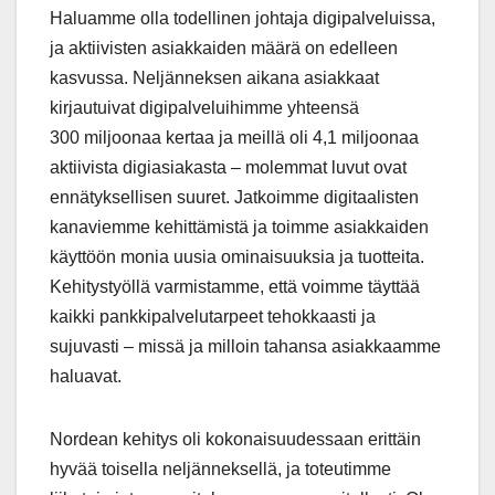
Haluamme olla todellinen johtaja digipalveluissa,
ja aktiivisten asiakkaiden määrä on edelleen
kasvussa. Neljänneksen aikana asiakkaat
kirjautuivat digipalveluihimme yhteensä
300 miljoonaa kertaa ja meillä oli 4,1 miljoonaa
aktiivista digiasiakasta – molemmat luvut ovat
ennätyksellisen suuret. Jatkoimme digitaalisten
kanaviemme kehittämistä ja toimme asiakkaiden
käyttöön monia uusia ominaisuuksia ja tuotteita.
Kehitystyöllä varmistamme, että voimme täyttää
kaikki pankkipalvelutarpeet tehokkaasti ja
sujuvasti – missä ja milloin tahansa asiakkaamme
haluavat.
Nordean kehitys oli kokonaisuudessaan erittäin
hyvää toisella neljänneksellä, ja toteutimme