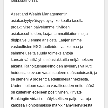
joukkolainoissa.
Asset and Wealth Managementin
asiakastyytyväisyys pysyi korkealla tasolla
proaktiivisen palvelumme, tiiviiden
asiakassuhteiden, laajan ammattitaitomme ja
digipalvelujemme ansiosta. Laajensimme
vastuullisten ESG-tuotteiden valikoimaa ja
saimme useita suuria toimeksiantoja
kansainvälisiltä yhteisöasiakkailta neljänneksen
aikana. Rahoitusmarkkinoiden myllerrys vaikutti
hoidossa olevaan varallisuuteen epäsuotuisasti, ja
se pieneni 9 prosenttia edellisneljänneksestä.
Uuden hoitoon saadun varallisuuden nettomäärä
oli kuitenkin edelleen positiivinen. Private
Bankingiin virtasi ennätyksellisen paljon varoja
kaikissa Pohjoismaissa markkinamyllerryksestä