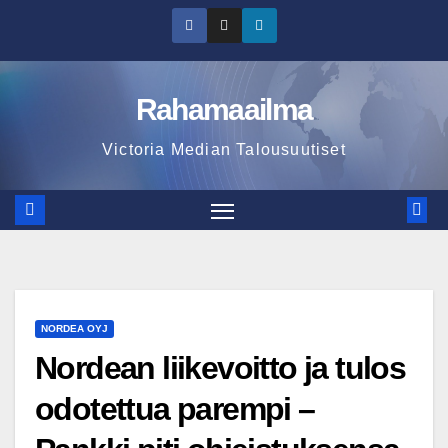
Skip
to
content
Rahamaailma
Victoria Median Talousuutiset
NORDEA OYJ
Nordean liikevoitto ja tulos
odotettua parempi –