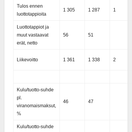
Tulos ennen
1 305
1 287
1
luottotappioita
Luottotappiot ja
muut vastaavat
56
51
erät, netto
Liikevoitto
1 361
1 338
2
Kulu/tuotto-suhde
pl.
46
47
viranomaismaksut,
%
Kulu/tuotto-suhde