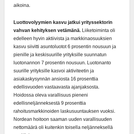
aikoina.
Luottovolyymien kasvu jatkui yrityssektorin
vahvan kehityksen vetämänä.
Liiketoiminta oli
edelleen hyvin aktiivista ja markkinaosuuksien
kasvu siivitti asuntoluotot 6 prosentin nousuun ja
pienille ja keskisuurille yrityksille suunnatun
luotonannon 7 prosentin nousuun. Luotonanto
suurille yrityksille kasvoi aktiviteetin ja
asiakaskysynnän ansiosta 16 prosenttia
edellisvuoden vastaavasta ajanjaksosta.
Hoidossa oleva varallisuus pieneni
edellisneljänneksestä 9 prosenttia
rahoitusmarkkinoiden laskusuuntauksen vuoksi.
Nordean hoitoon saaman uuden varallisuuden
nettomäärä oli kuitenkin toisella neljänneksellä