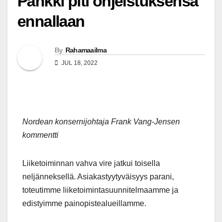
Pankki piti ohjeistuksensa
ennallaan
By
Rahamaailma
JUL 18, 2022
Nordean konsernijohtaja Frank Vang-Jensen
kommentti
Liiketoiminnan vahva vire jatkui toisella
neljänneksellä. Asiakastyytyväisyys parani,
toteutimme liiketoimintasuunnitelmaamme ja
edistyimme painopistealueillamme.