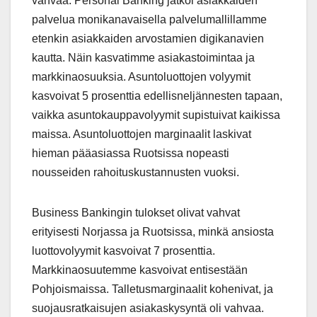
vahvaa. Personal Banking jatkoi asiakkaiden
palvelua monikanavaisella palvelumallillamme
etenkin asiakkaiden arvostamien digikanavien
kautta. Näin kasvatimme asiakastoimintaa ja
markkinaosuuksia. Asuntoluottojen volyymit
kasvoivat 5 prosenttia edellisneljännesten tapaan,
vaikka asuntokauppavolyymit supistuivat kaikissa
maissa. Asuntoluottojen marginaalit laskivat
hieman pääasiassa Ruotsissa nopeasti
nousseiden rahoituskustannusten vuoksi.
Business Bankingin tulokset olivat vahvat
erityisesti Norjassa ja Ruotsissa, minkä ansiosta
luottovolyymit kasvoivat 7 prosenttia.
Markkinaosuutemme kasvoivat entisestään
Pohjoismaissa. Talletusmarginaalit kohenivat, ja
suojausratkaisujen asiakaskysyntä oli vahvaa.