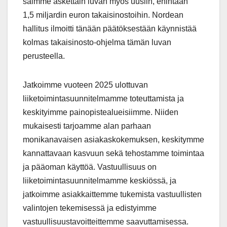
saimme äskettäin luvan myös uusiin, enintään
1,5 miljardin euron takaisinostoihin. Nordean
hallitus ilmoitti tänään päätöksestään käynnistää
kolmas takaisinosto-ohjelma tämän luvan
perusteella.
Jatkoimme vuoteen 2025 ulottuvan
liiketoimintasuunnitelmamme toteuttamista ja
keskityimme painopistealueisiimme. Niiden
mukaisesti tarjoamme alan parhaan
monikanavaisen asiakaskokemuksen, keskitymme
kannattavaan kasvuun sekä tehostamme toimintaa
ja pääoman käyttöä. Vastuullisuus on
liiketoimintasuunnitelmamme keskiössä, ja
jatkoimme asiakkaittemme tukemista vastuullisten
valintojen tekemisessä ja edistyimme
vastuullisuustavoitteittemme saavuttamisessa.