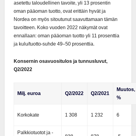
asetettu taloudellinen tavoite, yli 13 prosentin
oman pääoman tuotto, ovat erittäin hyvät ja
Nordea on myös sitoutunut saavuttamaan tämän
tavoitteen. Koko vuoden 2022 näkymät ovat
ennallaan: oman pääoman tuotto yli 11 prosenttia
ja kulu/tuotto-suhde 49–50 prosenttia.
Konsernin osavuositulos ja tunnusluvut,
Q2/2022
Muutos,
Milj. euroa
Q2/2022
Q2/2021
%
Korkokate
1 308
1 232
6
Palkkiotuotot ja -