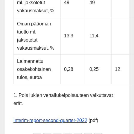
ml. jaksotetut
49
49
vakausmaksut, %
Oman pääoman
tuotto ml.
13,3
11,4
jaksotetut
vakausmaksut, %
Laimennettu
osakekohtainen
0,28
0,25
12
tulos, euroa
1. Pois lukien vertailukelpoisuuteen vaikuttavat
erät.
interim-report-second-quarter-2022
(pdf)