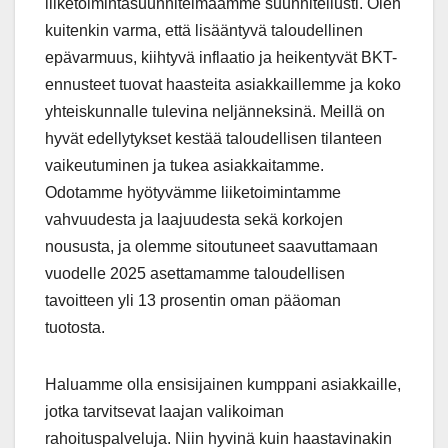
liiketoimintasuunnitelmaamme suunnitellusti. Olen
kuitenkin varma, että lisääntyvä taloudellinen
epävarmuus, kiihtyvä inflaatio ja heikentyvät BKT-
ennusteet tuovat haasteita asiakkaillemme ja koko
yhteiskunnalle tulevina neljänneksinä. Meillä on
hyvät edellytykset kestää taloudellisen tilanteen
vaikeutuminen ja tukea asiakkaitamme.
Odotamme hyötyvämme liiketoimintamme
vahvuudesta ja laajuudesta sekä korkojen
noususta, ja olemme sitoutuneet saavuttamaan
vuodelle 2025 asettamamme taloudellisen
tavoitteen yli 13 prosentin oman pääoman
tuotosta.
Haluamme olla ensisijainen kumppani asiakkaille,
jotka tarvitsevat laajan valikoiman
rahoituspalveluja. Niin hyvinä kuin haastavinakin