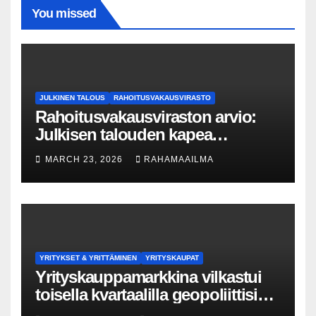
You missed
JULKINEN TALOUS
RAHOITUSVAKAUSVIRASTO
Rahoitusvakausviraston arvio:
Julkisen talouden kapea
liikkumavara korostaa pankkien
MARCH 23, 2026
RAHAMAAILMA
kriisivalmiuksien merkitystä
YRITYKSET & YRITTÄMINEN
YRITYSKAUPAT
Yrityskauppamarkkina vilkastui
toisella kvartaalilla geopoliittisista
haasteista huolimatta – 13