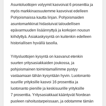
Asuntoluottojen volyymit kasvoivat 6 prosenttia ja
myös markkinaosuutemme kasvoivat edelleen
Pohjoismaissa kautta linjan. Pohjoismaiden
asuntomarkkinat hidastuivat taloudellisen
epävarmuuden lisäännyttyä ja korkojen nousun
kiihdyttyä. Asiakaskysyntä on kuitenkin edelleen
historiallisen hyvällä tasolla.
Yritysluottojen kysyntä on kasvanut etenkin
suurten yritysasiakkaiden joukossa, ja
pohjoismainen toimintamallimme pystyy
vastaamaan tähän kysyntään hyvin. Luotonanto
suurille yrityksille kasvoi 16 prosenttia ja
luotonanto pienille ja keskisuurille yrityksille
7 prosenttia. Yritysasiakkaat kääntyvät Nordean
puoleen rahoitustarpeissaan, ja odotamme tämän