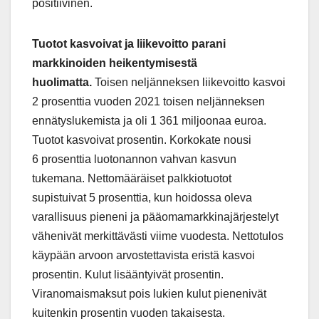
positiivinen.
Tuotot kasvoivat ja liikevoitto parani
markkinoiden heikentymisestä
huolimatta.
Toisen neljänneksen liikevoitto kasvoi
2 prosenttia vuoden 2021 toisen neljänneksen
ennätyslukemista ja oli 1 361 miljoonaa euroa.
Tuotot kasvoivat prosentin. Korkokate nousi
6 prosenttia luotonannon vahvan kasvun
tukemana. Nettomääräiset palkkiotuotot
supistuivat 5 prosenttia, kun hoidossa oleva
varallisuus pieneni ja pääomamarkkinajärjestelyt
vähenivät merkittävästi viime vuodesta. Nettotulos
käypään arvoon arvostettavista eristä kasvoi
prosentin. Kulut lisääntyivät prosentin.
Viranomaismaksut pois lukien kulut pienenivät
kuitenkin prosentin vuoden takaisesta.