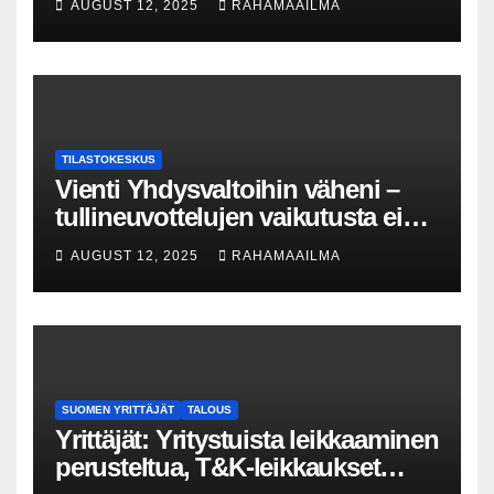
AUGUST 12, 2025
RAHAMAAILMA
prosentin kasvu yrityskauppojen
määrässä
TILASTOKESKUS
Vienti Yhdysvaltoihin väheni –
tullineuvottelujen vaikutusta ei
silti näy
AUGUST 12, 2025
RAHAMAAILMA
SUOMEN YRITTÄJÄT
TALOUS
Yrittäjät: Yritystuista leikkaaminen
perusteltua, T&K-leikkaukset