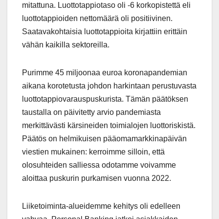
mitattuna. Luottotappiotaso oli -6 korkopistettä eli
luottotappioiden nettomäärä oli positiivinen.
Saatavakohtaisia luottotappioita kirjattiin erittäin
vähän kaikilla sektoreilla.
Purimme 45 miljoonaa euroa koronapandemian
aikana korotetusta johdon harkintaan perustuvasta
luottotappiovarauspuskurista. Tämän päätöksen
taustalla on päivitetty arvio pandemiasta
merkittävästi kärsineiden toimialojen luottoriskistä.
Päätös on helmikuisen pääomamarkkinapäivän
viestien mukainen: kerroimme silloin, että
olosuhteiden salliessa odotamme voivamme
aloittaa puskurin purkamisen vuonna 2022.
Liiketoiminta-alueidemme kehitys oli edelleen