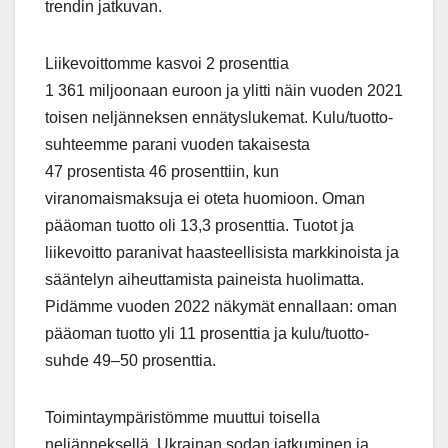
trendin jatkuvan.
Liikevoittomme kasvoi 2 prosenttia
1 361 miljoonaan euroon ja ylitti näin vuoden 2021
toisen neljänneksen ennätyslukemat. Kulu/tuotto-
suhteemme parani vuoden takaisesta
47 prosentista 46 prosenttiin, kun
viranomaismaksuja ei oteta huomioon. Oman
pääoman tuotto oli 13,3 prosenttia. Tuotot ja
liikevoitto paranivat haasteellisista markkinoista ja
sääntelyn aiheuttamista paineista huolimatta.
Pidämme vuoden 2022 näkymät ennallaan: oman
pääoman tuotto yli 11 prosenttia ja kulu/tuotto-
suhde 49–50 prosenttia.
Toimintaympäristömme muuttui toisella
neljänneksellä. Ukrainan sodan jatkuminen ja