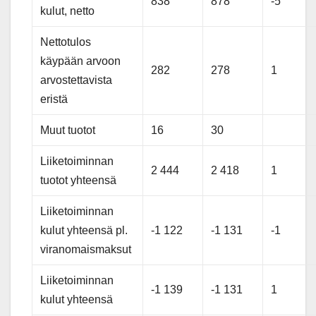
838
878
-5
kulut, netto
Nettotulos
käypään arvoon
282
278
1
arvostettavista
eristä
Muut tuotot
16
30
Liiketoiminnan
2 444
2 418
1
tuotot yhteensä
Liiketoiminnan
kulut yhteensä pl.
-1 122
-1 131
-1
viranomaismaksut
Liiketoiminnan
-1 139
-1 131
1
kulut yhteensä