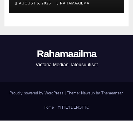
lyhytnäköistä kasvupolitiikkaa
AUGUST 6, 2025
RAHAMAAILMA
Rahamaailma
Victoria Median Talousuutiset
Proudly powered by WordPress
|
Theme:
Newsup
by
Themeansar
.
Home
YHTEYDENOTTO