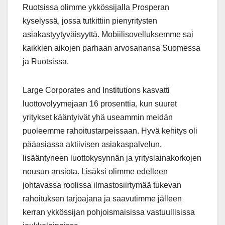
Ruotsissa olimme ykkössijalla Prosperan
kyselyssä, jossa tutkittiin pienyritysten
asiakastyytyväisyyttä. Mobiilisovelluksemme sai
kaikkien aikojen parhaan arvosanansa Suomessa
ja Ruotsissa.
Large Corporates and Institutions kasvatti
luottovolyymejaan 16 prosenttia, kun suuret
yritykset kääntyivät yhä useammin meidän
puoleemme rahoitustarpeissaan. Hyvä kehitys oli
pääasiassa aktiivisen asiakaspalvelun,
lisääntyneen luottokysynnän ja yrityslainakorkojen
nousun ansiota. Lisäksi olimme edelleen
johtavassa roolissa ilmastosiirtymää tukevan
rahoituksen tarjoajana ja saavutimme jälleen
kerran ykkössijan pohjoismaisissa vastuullisissa