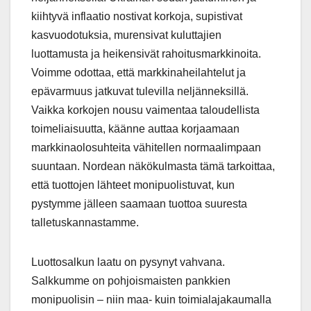
kiihtyvä inflaatio nostivat korkoja, supistivat
kasvuodotuksia, murensivat kuluttajien
luottamusta ja heikensivät rahoitusmarkkinoita.
Voimme odottaa, että markkinaheilahtelut ja
epävarmuus jatkuvat tulevilla neljänneksillä.
Vaikka korkojen nousu vaimentaa taloudellista
toimeliaisuutta, käänne auttaa korjaamaan
markkinaolosuhteita vähitellen normaalimpaan
suuntaan. Nordean näkökulmasta tämä tarkoittaa,
että tuottojen lähteet monipuolistuvat, kun
pystymme jälleen saamaan tuottoa suuresta
talletuskannastamme.
Luottosalkun laatu on pysynyt vahvana.
Salkkumme on pohjoismaisten pankkien
monipuolisin – niin maa- kuin toimialajakaumalla