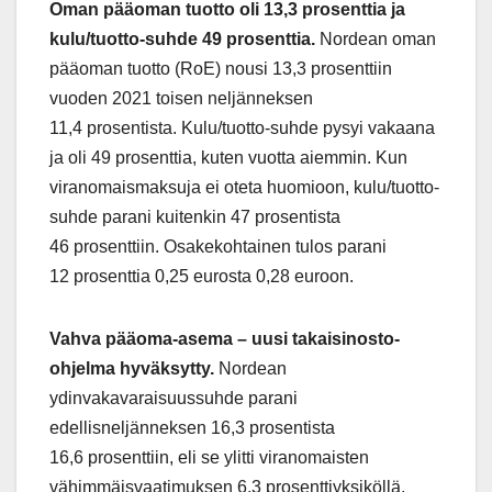
Oman pääoman tuotto oli 13,3
prosenttia ja
kulu/tuotto-suhde 49
prosenttia.
Nordean oman
pääoman tuotto (RoE) nousi 13,3 prosenttiin
vuoden 2021 toisen neljänneksen
11,4 prosentista. Kulu/tuotto-suhde pysyi vakaana
ja oli 49 prosenttia, kuten vuotta aiemmin. Kun
viranomaismaksuja ei oteta huomioon, kulu/tuotto-
suhde parani kuitenkin 47 prosentista
46 prosenttiin. Osakekohtainen tulos parani
12 prosenttia 0,25 eurosta 0,28 euroon.
Vahva pääoma-asema – uusi takaisinosto-
ohjelma hyväksytty.
Nordean
ydinvakavaraisuussuhde parani
edellisneljänneksen 16,3 prosentista
16,6 prosenttiin, eli se ylitti viranomaisten
vähimmäisvaatimuksen 6,3 prosenttiyksiköllä.