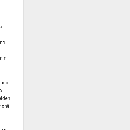
a
htui
nnin
ammi-
a
neiden
ienti