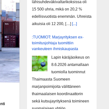
lähisuhdeväkivaltarikoksissa oli
15 500 uhria, mikä on 20,2 %
edellisvuotista enemmän. Uhreista
aikuisia oli 12 200, […]
[...]
:TUOMIOT: Marjayrityksen ex-
toimitusjohtaja tuomittiin
vankeuteen ihmiskaupasta
Lapin käräjäoikeus on
8.6.2026 antamallaan
tuomiolla tuominnut
Thaimaasta Suomeen
marjanpoimijoita välittäneen
thaimaalaisen koordinaattorin
sekä kutsujayrityksenä toimineen
nti
suomalaisen yhtiön