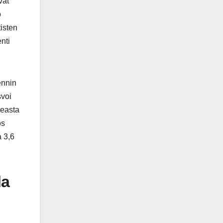
vat
o
isten
nti
ennin
svoi
peasta
ös
a 3,6
la