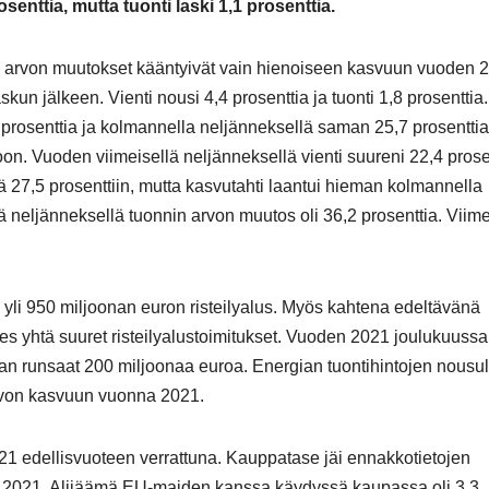
senttia, mutta tuonti laski 1,1 prosenttia.
nin arvon muutokset kääntyivät vain hienoiseen kasvuun vuoden 
n jälkeen. Vienti nousi 4,4 prosenttia ja tuonti 1,8 prosenttia.
7 prosenttia ja kolmannella neljänneksellä saman 25,7 prosenttia
n. Vuoden viimeisellä neljänneksellä vienti suureni 22,4 prose
 27,5 prosenttiin, mutta kasvutahti laantui hieman kolmannella
lä neljänneksellä tuonnin arvon muutos oli 36,2 prosenttia. Viim
n yli 950 miljoonan euron risteilyalus. Myös kahtena edeltävänä
ähes yhtä suuret risteilyalustoimitukset. Vuoden 2021 joulukuussa
oltaan runsaat 200 miljoonaa euroa. Energian tuontihintojen nousul
arvon kasvuun vuonna 2021.
1 edellisvuoteen verrattuna. Kauppatase jäi ennakkotietojen
a 2021. Alijäämä EU-maiden kanssa käydyssä kaupassa oli 3,3