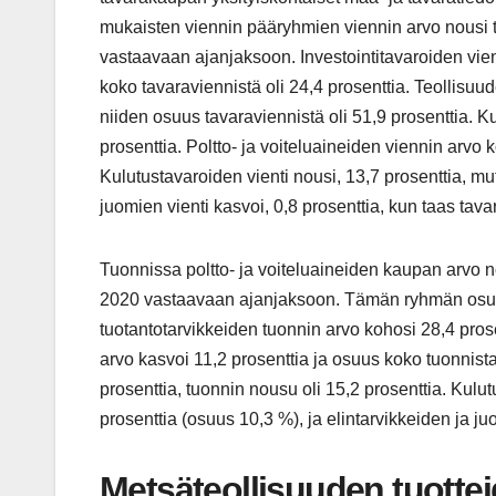
mukaisten viennin pääryhmien viennin arvo nousi
vastaavaan ajanjaksoon. Investointitavaroiden vie
koko tavaraviennistä oli 24,4 prosenttia. Teollisuu
niiden osuus tavaraviennistä oli 51,9 prosenttia. Ku
prosenttia. Poltto- ja voiteluaineiden viennin arvo k
Kulutustavaroiden vienti nousi, 13,7 prosenttia, mut
juomien vienti kasvoi, 0,8 prosenttia, kun taas tav
Tuonnissa poltto- ja voiteluaineiden kaupan arvo 
2020 vastaavaan ajanjaksoon. Tämän ryhmän osuus 
tuotantotarvikkeiden tuonnin arvo kohosi 28,4 prose
arvo kasvoi 11,2 prosenttia ja osuus koko tuonnista
prosenttia, tuonnin nousu oli 15,2 prosenttia. Kul
prosenttia (osuus 10,3 %), ja elintarvikkeiden ja ju
Metsäteollisuuden tuottei