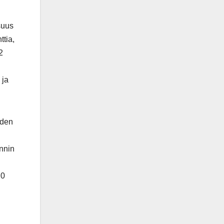
suus
ttia,
2
 ja
.
oden
onnin
,0