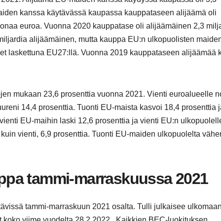
maiden kanssa käytävässä kaupassa kauppataseen alijäämä oli
oonaa euroa. Vuonna 2020 kauppatase oli alijäämäinen 2,3 milj
miljardia alijäämäinen, mutta kauppa EU:n ulkopuolisten maide
et laskettuna EU27:llä. Vuonna 2019 kauppataseen alijäämää k
ojen mukaan 23,6 prosenttia vuonna 2021. Vienti euroalueelle n
uureni 14,4 prosenttia. Tuonti EU-maista kasvoi 18,4 prosenttia 
ienti EU-maihin laski 12,6 prosenttia ja vienti EU:n ulkopuolell
uin vienti, 6,9 prosenttia. Tuonti EU-maiden ulkopuolelta vähe
ppa tammi-marraskuussa 2021
ttävissä tammi-marraskuun 2021 osalta. Tulli julkaisee ulkomaa
ot koko viime vuodelta 28.2.2022. Kaikkien BEC-luokituksen