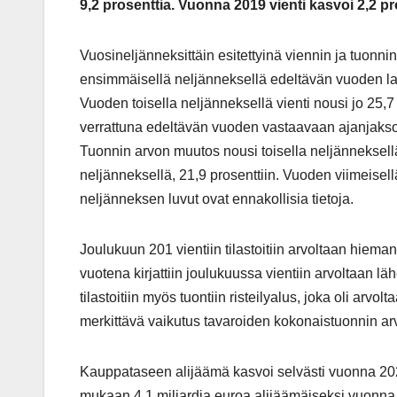
9,2 prosenttia. Vuonna 2019 vienti kasvoi 2,2 pro
Vuosineljänneksittäin esitettyinä viennin ja tuon
ensimmäisellä neljänneksellä edeltävän vuoden lasku
Vuoden toisella neljänneksellä vienti nousi jo 25,
verrattuna edeltävän vuoden vastaavaan ajanjaksoo
Tuonnin arvon muutos nousi toisella neljänneksellä
neljänneksellä, 21,9 prosenttiin. Vuoden viimeisel
neljänneksen luvut ovat ennakollisia tietoja.
Joulukuun 201 vientiin tilastoitiin arvoltaan hiema
vuotena kirjattiin joulukuussa vientiin arvoltaan l
tilastoitiin myös tuontiin risteilyalus, joka oli arv
merkittävä vaikutus tavaroiden kokonaistuonnin 
Kauppataseen alijäämä kasvoi selvästi vuonna 202
mukaan 4,1 miljardia euroa alijäämäiseksi vuonn