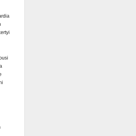
ardia
n
ertyi
ousi
ja
e
ni
n