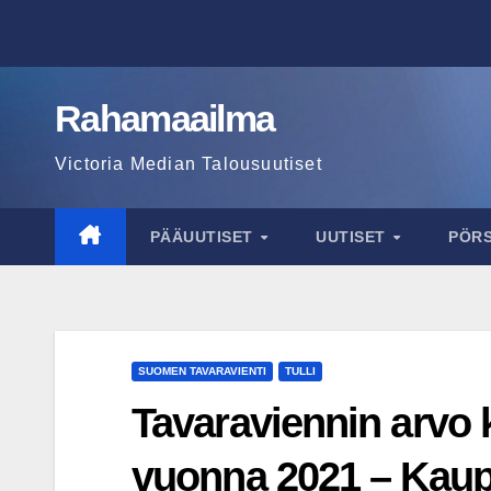
Skip
to
content
Rahamaailma
Victoria Median Talousuutiset
PÄÄUUTISET
UUTISET
PÖR
SUOMEN TAVARAVIENTI
TULLI
Tavaraviennin arvo 
vuonna 2021 – Kaupp