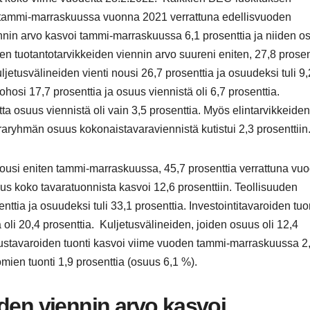
 tammi-marraskuussa vuonna 2021 verrattuna edellisvuoden
nnin arvo kasvoi tammi-marraskuussa 6,1 prosenttia ja niiden o
den tuotantotarvikkeiden viennin arvo suureni eniten, 27,8 prosen
ljetusvälineiden vienti nousi 26,7 prosenttia ja osuudeksi tuli 9,
ohosi 17,7 prosenttia ja osuus viennistä oli 6,7 prosenttia.
ta osuus viennistä oli vain 3,5 prosenttia. Myös elintarvikkeiden
araryhmän osuus kokonaistavaraviennistä kutistui 2,3 prosenttiin
nousi eniten tammi-marraskuussa, 45,7 prosenttia verrattuna vu
koko tavaratuonnista kasvoi 12,6 prosenttiin. Teollisuuden
nttia ja osuudeksi tuli 33,1 prosenttia. Investointitavaroiden tu
 oli 20,4 prosenttia. Kuljetusvälineiden, joiden osuus oli 12,4
utustavaroiden tuonti kasvoi viime vuoden tammi-marraskuussa 2
omien tuonti 1,9 prosenttia (osuus 6,1 %).
den viennin arvo kasvoi