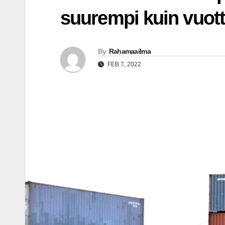
suurempi kuin vuot
By
Rahamaailma
FEB 7, 2022