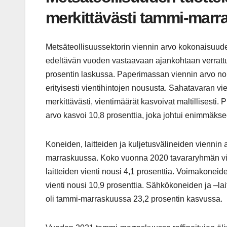
merkittävästi tammi-mar
Metsäteollisuussektorin viennin arvo kokonaisuu
edeltävän vuoden vastaavaan ajankohtaan verrattun
prosentin laskussa. Paperimassan viennin arvo no
erityisesti vientihintojen noususta. Sahatavaran vi
merkittävästi, vientimäärät kasvoivat maltillisesti.
arvo kasvoi 10,8 prosenttia, joka johtui enimmäks
Koneiden, laitteiden ja kuljetusvälineiden vienni
marraskuussa. Koko vuonna 2020 tavararyhmän vie
laitteiden vienti nousi 4,1 prosenttia. Voimakoneid
vienti nousi 10,9 prosenttia. Sähkökoneiden ja –lai
oli tammi-marraskuussa 23,2 prosentin kasvussa.