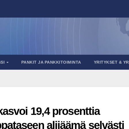
SSI
PANKIT JA PANKKITOIMINTA
YRITYKSET & Y
kasvoi 19,4 prosenttia
ataseen alijäämä selvästi