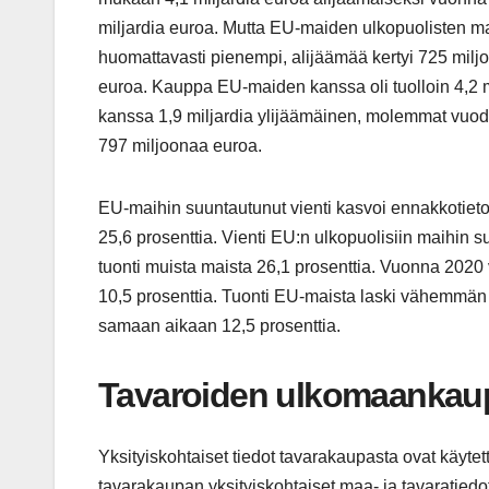
miljardia euroa. Mutta EU-maiden ulkopuolisten 
huomattavasti pienempi, alijäämää kertyi 725 milj
euroa. Kauppa EU-maiden kanssa oli tuolloin 4,2 
kanssa 1,9 miljardia ylijäämäinen, molemmat vuod
797 miljoonaa euroa.
EU-maihin suuntautunut vienti kasvoi ennakkotiet
25,6 prosenttia. Vienti EU:n ulkopuolisiin maihin s
tuonti muista maista 26,1 prosenttia. Vuonna 2020 v
10,5 prosenttia. Tuonti EU-maista laski vähemmän k
samaan aikaan 12,5 prosenttia.
Tavaroiden ulkomaankau
Yksityiskohtaiset tiedot tavarakaupasta ovat käyte
tavarakaupan yksityiskohtaiset maa- ja tavaratied