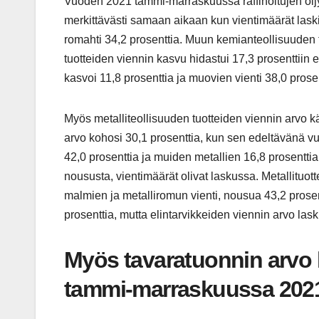
Vuoden 2021 tammi-marraskuussa raffinoitujen öljyt
merkittävästi samaan aikaan kun vientimäärät lask
romahti 34,2 prosenttia. Muun kemianteollisuuden t
tuotteiden viennin kasvu hidastui 17,3 prosenttiin
kasvoi 11,8 prosenttia ja muovien vienti 38,0 prosen
Myös metalliteollisuuden tuotteiden viennin arv
arvo kohosi 30,1 prosenttia, kun sen edeltävänä vu
42,0 prosenttia ja muiden metallien 16,8 prosentti
noususta, vientimäärät olivat laskussa. Metallituo
malmien ja metalliromun vienti, nousua 43,2 prosen
prosenttia, mutta elintarvikkeiden viennin arvo laski
Myös tavaratuonnin arvo k
tammi-marraskuussa 202