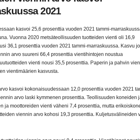
raskuussa 2021
dessaan kasvoi 25,6 prosenttia vuoden 2021 tammi-marraskuuss
a. Vuonna 2020 metsäteollisuuden tuotteiden vienti oli 16,9
usi 36,1 prosenttia vuoden 2021 tammi-marraskuussa. Kasvu jo
ennin arvo suureni 66,4 prosenttia vientihintojen noustua
 Puutuotteiden vienti nousi 35,5 prosenttia. Paperin ja pahvin vie
een vientimäärien kasvusta.
n arvo kasvoi kokonaisuudessaan 12,0 prosenttia vuoden 2021 t
nnin arvo laski kymmenen prosenttia. Teollisuuden koneiden j
en ja moottoreiden vienti väheni 7,4 prosenttia, mutta erikoisko
tteiden viennin arvo kohosi 19,3 prosenttia. Kuljetusvälineiden v