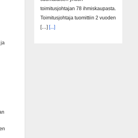
toimitusjohtajan 78 ihmiskaupasta.
Toimitusjohtaja tuomittiin 2 vuoden
[…]
[...]
 ja
an
sen