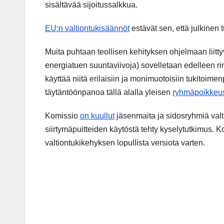
sisältävää sijoitussalkkua.
EU:n valtiontukisäännöt
estävät sen, että julkinen tu
Muita puhtaan teollisen kehityksen ohjelmaan liittyv
energiatuen suuntaviivoja) sovelletaan edelleen r
käyttää niitä erilaisiin ja monimuotoisiin tukitoim
täytäntöönpanoa tällä alalla yleisen
ryhmäpoikkeu
Komissio
on kuullut
jäsenmaita ja sidosryhmiä valti
siirtymäpuitteiden käytöstä tehty kyselytutkimus.
valtiontukikehyksen lopullista versiota varten.
Post
navigation