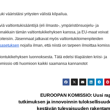
ki vääristäisi yritysten välistä kilpailua.
iä valtiontukisääntöjä (eli ilmasto-, ympäristönsuojelu- ja
innakkain tämän valtiontukikehyksen kanssa, ja EU-maat voivat
enpiteisiin. Jäsenmaat jatkavat myös valtiontukitoimenpiteiden
sasetuksen
nojalla ilman, että niistä on tarpeen ilmoittaa komissi
ontukikehyksen luonnoksesta. Tätä edelsi tilapäisten kriisi- ja
 Komissio otti huomioon kaikki saamansa kannanotot
EUROOPAN KOMISSIO: Uusi rapo
tutkimuksen ja innovoinnin tuloksellisuud
kestävän tulevaisuuden rakenta