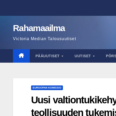
Skip
to
content
Rahamaailma
Victoria Median Talousuutiset
PÄÄUUTISET
UUTISET
PÖR
EUROOPAN KOMISSIO
Uusi valtiontukikeh
teollisuuden tukem