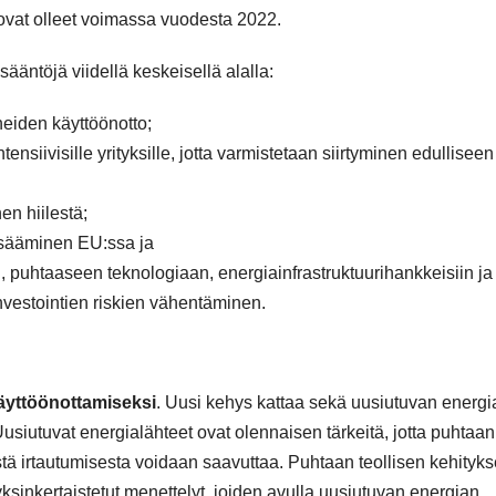
 ovat olleet voimassa vuodesta 2022.
sääntöjä viidellä keskeisellä alalla:
neiden käyttöönotto;
siivisille yrityksille, jotta varmistetaan siirtyminen edulliseen
en hiilestä;
isääminen EU:ssa ja
, puhtaaseen teknologiaan, energiainfrastruktuurihankkeisiin ja
investointien riskien vähentäminen.
äyttöönottamiseksi
.
Uusi kehys kattaa sekä uusiutuvan energi
Uusiutuvat energialähteet ovat olennaisen tärkeitä, jotta puhtaan
estä irtautumisesta voidaan saavuttaa. Puhtaan teollisen kehityk
ksinkertaistetut menettelyt, joiden avulla uusiutuvan energian