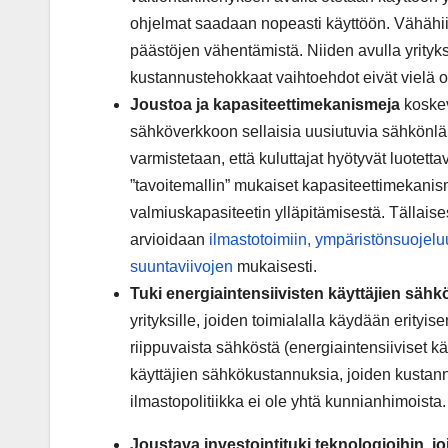
ohjelmat saadaan nopeasti käyttöön. Vähähiili
päästöjen vähentämistä. Niiden avulla yritykset
kustannustehokkaat vaihtoehdot eivät vielä o
Joustoa ja kapasiteettimekanismeja
koske
sähköverkkoon sellaisia uusiutuvia sähkönläht
varmistetaan, että kuluttajat hyötyvät luotet
”tavoitemallin” mukaiset kapasiteettimekanis
valmiuskapasiteetin ylläpitämisestä. Tällais
arvioidaan
ilmastotoimiin, ympäristönsuojelu
suuntaviivojen
mukaisesti.
Tuki energiaintensiivisten käyttäjien säh
yrityksille, joiden toimialalla käydään erityi
riippuvaista sähköstä (energiaintensiiviset k
käyttäjien sähkökustannuksia, joiden kustannuk
ilmastopolitiikka ei ole yhtä kunnianhimoista.
Joustava investointituki teknologioihin, jo