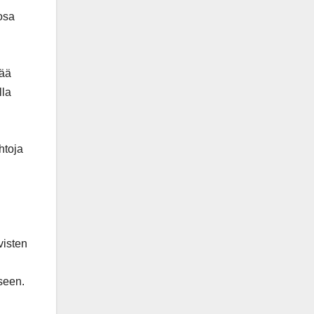
osa
tää
lla
htoja
visten
iseen.