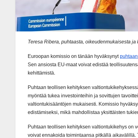
Teresa Ribera, puhtaasta, oikeudenmukaisesta ja k
Euroopan komissio on tänään hyväksynyt
puhtaan 
Sen ansiosta EU-maat voivat edistää teollisuutens
kehittämistä.
Puhtaan teollisen kehityksen valtiontukikehyksess
myöntää tukea investointeihin ja sovittujen tavoi
valtiontukisääntöjen mukaisesti. Komissio hyväksy
edistämiseksi, mikä mahdollistaa yksittäisten tuk
Puhtaan teollisen kehityksen valtiontukikehys on 
voivat ennakoida toimintaansa pitkällä aikavälillä.