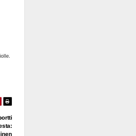
olle.
rtti
esta:
minen