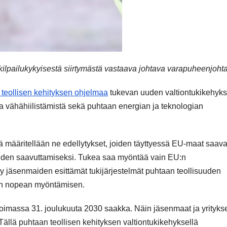
ilpailukykyisestä siirtymästä vastaava johtava varapuheenjoht
teollisen kehityksen ohjelmaa
tukevan uuden valtiontukikehyks
a vähähiilistämistä sekä puhtaan energian ja teknologian
ä määritellään ne edellytykset, joiden täyttyessä EU-maat saava
tteiden saavuttamiseksi. Tukea saa myöntää vain EU:n
y jäsenmaiden esittämät tukijärjestelmät puhtaan teollisuuden
ien nopean myöntämisen.
voimassa 31. joulukuuta 2030 saakka. Näin jäsenmaat ja yrityks
 Tällä puhtaan teollisen kehityksen valtiontukikehyksellä