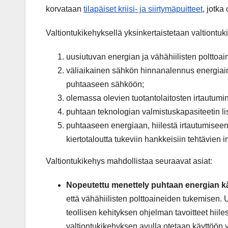
korvataan
tilapäiset kriisi- ja siirtymäpuitteet
, jotka
Valtiontukikehyksellä yksinkertaistetaan valtiontuki
uusiutuvan energian ja vähähiilisten polttoai
väliaikainen sähkön hinnanalennus energiainten
puhtaaseen sähköön;
olemassa olevien tuotantolaitosten irtautumin
puhtaan teknologian valmistuskapasiteetin l
puhtaaseen energiaan, hiilestä irtautumiseen
kiertotaloutta tukeviin hankkeisiin tehtävien 
Valtiontukikehys mahdollistaa seuraavat asiat:
Nopeutettu menettely puhtaan energian k
että vähähiilisten polttoaineiden tukemisen. 
teollisen kehityksen ohjelman tavoitteet hiil
valtiontukikehyksen avulla otetaan käyttöön y