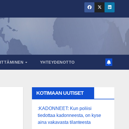
RITTÄMINEN
YHTEYDENOTTO
KOTIMAAN UUTISET
:KADONNEET: Kun poliisi
tiedottaa kadonneesta, on kyse
aina vakavasta tilanteesta