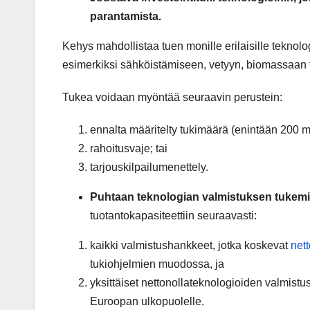
parantamista.
Kehys mahdollistaa tuen monille erilaisille teknologi
esimerkiksi sähköistämiseen, vetyyn, biomassaan tai
Tukea voidaan myöntää seuraavin perustein:
ennalta määritelty tukimäärä (enintään 200 m
rahoitusvaje; tai
tarjouskilpailumenettely.
Puhtaan teknologian valmistuksen tukem
tuotantokapasiteettiin seuraavasti:
kaikki valmistushankkeet, jotka koskevat
net
tukiohjelmien muodossa, ja
yksittäiset nettonollateknologioiden valmist
Euroopan ulkopuolelle.