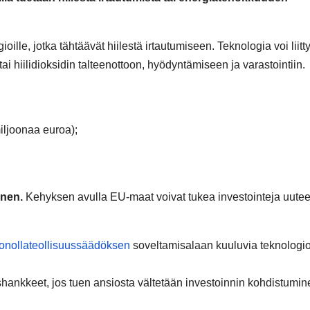
oille, jotka tähtäävät hiilestä irtautumiseen. Teknologia voi liitt
 hiilidioksidin talteenottoon, hyödyntämiseen ja varastointiin.
iljoonaa euroa);
inen.
Kehyksen avulla EU-maat voivat tukea investointeja uute
tonollateollisuussäädöksen
soveltamisalaan kuuluvia teknologio
ushankkeet, jos tuen ansiosta vältetään investoinnin kohdistumin