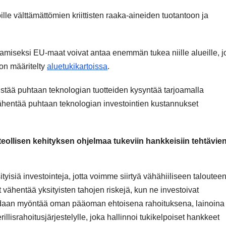
le välttämättömien kriittisten raaka-aineiden tuotantoon ja
miseksi EU-maat voivat antaa enemmän tukea niille alueille, j
n määritelty
aluetukikartoissa
.
stää puhtaan teknologian tuotteiden kysyntää tarjoamalla
vähentää puhtaan teknologian investointien kustannukset
teollisen kehityksen ohjelmaa tukeviin hankkeisiin tehtävie
yisiä investointeja, jotta voimme siirtyä vähähiiliseen talouteen
ähentää yksityisten tahojen riskejä, kun ne investoivat
voidaan myöntää oman pääoman ehtoisena rahoituksena, lainoina j
illisrahoitusjärjestelylle, joka hallinnoi tukikelpoiset hankkeet