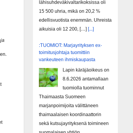
lähisuhdeväkivaltarikoksissa oli
15 500 uhria, mikä on 20,2 %
edellisvuotista enemmän. Uhreista
aikuisia oli 12 200, […]
[...]
aja
:TUOMIOT: Marjayrityksen ex-
toimitusjohtaja tuomittiin
en.
vankeuteen ihmiskaupasta
Lapin käräjäoikeus on
8.6.2026 antamallaan
t
tuomiolla tuominnut
Thaimaasta Suomeen
marjanpoimijoita välittäneen
thaimaalaisen koordinaattorin
et
sekä kutsujayrityksenä toimineen
suomalaisen yhtiön