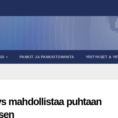
SSI
PANKIT JA PANKKITOIMINTA
YRITYKSET & Y
ys mahdollistaa puhtaan
isen