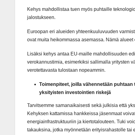
Kehys mahdollistaa tuen myös puhtaille teknologioil
jalostukseen.
Euroopan eri alueiden yhteenkuuluvuuden varmista
ovat muita heikommassa asemassa. Nämä alueet o
Lisäksi kehys antaa EU-maille mahdollisuuden edi
verokannustimia, esimerkiksi sallimalla yritysten 
verotettavasta tulostaan nopeammin.
Toimenpiteet, joilla vähennetään puhtaan 
yksityisten investointien
riskejä
Tarvitsemme samanaikaisesti sekä julkisia että yksit
Kehyksen kattamissa hankkeissa jäsenmaat voivat v
energiainfrastruktuuriin ja kiertotalouteen. Tuki 
takauksina, jotka myönnetään erityisrahastolle tai er