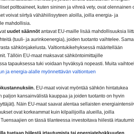
set polttoaineet, kuten sininen ja vihreä vety, ovat olennainen 
 voivat siirtyä vähähiilisyyteen aloilla, joilla energia- ja
le mahdollisia.
vat
uudet säännöt
antavat EU-maille lisää mahdollisuuksia liit
eitä (tuuli- ja aurinkoenergia), joiden tuotanto vaihtelee. Sama
tavasta sähkönjakelusta. Valtiontukikehyksessä määritellään
mit. Tällöin EU-maat maksavat sähköntoimittajille
essa tapauksessa tuki voidaan hyväksyä nopeasti. Muita vaihtoe
un ja energia-alalle myönnettävän valtiontuen
kökustannuksiin.
EU-maat voivat myöntää sähkön hintatukea
sen paljon kansainvälistä kauppaa ja joiden tuotanto on hyvin
äyttäjät). Näin EU-maat saavat alentaa sellaisten energiaintensii
set ovat korkeammat kuin kilpailijoilla alueilla, joilla
 Tuensaajien on tässä tilanteessa investoitava hiilestä irtautum
illa tuetaan hiilestä irtautumista tai energiatehokkuuden