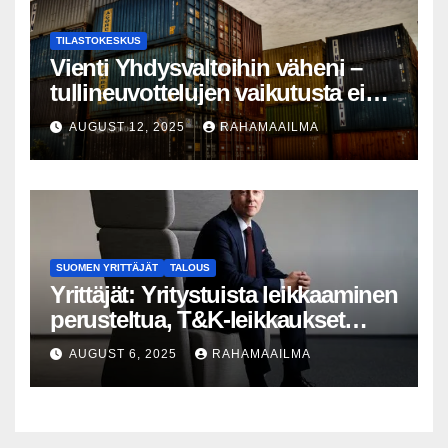
TILASTOKESKUS
Vienti Yhdysvaltoihin väheni –
tullineuvottelujen vaikutusta ei
silti näy
AUGUST 12, 2025
RAHAMAAILMA
SUOMEN YRITTÄJÄT
TALOUS
Yrittäjät: Yritystuista leikkaaminen
perusteltua, T&K-leikkaukset
lyhytnäköistä kasvupolitiikkaa
AUGUST 6, 2025
RAHAMAAILMA