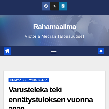
Skip
to
content
Rahamaailma
Victoria Median Talousuutiset
TILINPÄÄTÖS
VARUSTELEKA
Varusteleka teki
ennätystuloksen vuonna