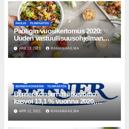
PAULIG
TILINPÄÄTÖS
Pauligin vuosikertomus 2020:
Uuden vastuullisuusohjelman
voimin kohti kestävämpää ruuan
APR 23, 2021
RAHAMAAILMA
tulevaisuutta myös
poikkeusaikana
BERNER-KONSERNI
TILINPÄÄTÖS
Berner-konsernin liikevoitto
kasvoi 13,1 % vuonna 2020,
monialaisuus suojasi koronalta
APR 12, 2021
RAHAMAAILMA