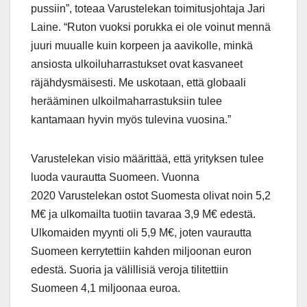
pussiin”, toteaa Varustelekan toimitusjohtaja Jari
Laine. “Ruton vuoksi porukka ei ole voinut mennä
juuri muualle kuin korpeen ja aavikolle, minkä
ansiosta ulkoiluharrastukset ovat kasvaneet
räjähdysmäisesti. Me uskotaan, että globaali
herääminen ulkoilmaharrastuksiin tulee
kantamaan hyvin myös tulevina vuosina.”
Varustelekan visio määrittää, että yrityksen tulee
luoda vaurautta Suomeen. Vuonna
2020 Varustelekan ostot Suomesta olivat noin 5,2
M€ ja ulkomailta tuotiin tavaraa 3,9 M€ edestä.
Ulkomaiden myynti oli 5,9 M€, joten vaurautta
Suomeen kerrytettiin kahden miljoonan euron
edestä. Suoria ja välillisiä veroja tilitettiin
Suomeen 4,1 miljoonaa euroa.