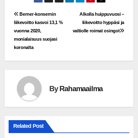
Post
Berner-konsernin
Alkolla huippuvuosi –
liikevoitto kasvoi 13,1 %
liikevoitto hyppäsi ja
navigation
vuonna 2020,
valtiolle roimat osingot
monialaisuus suojasi
koronalta
By
Rahamaailma
Related Post