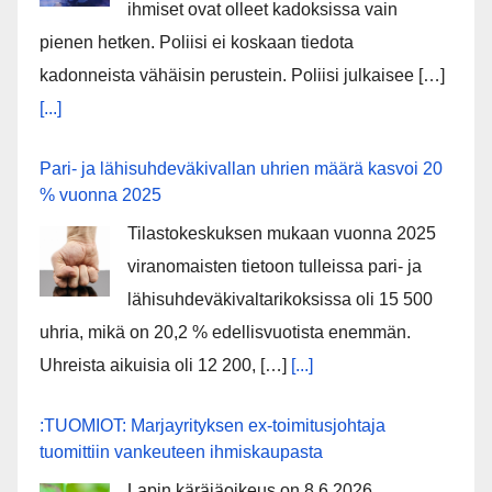
ihmiset ovat olleet kadoksissa vain
pienen hetken. Poliisi ei koskaan tiedota
kadonneista vähäisin perustein. Poliisi julkaisee […]
[...]
Pari- ja lähisuhdeväkivallan uhrien määrä kasvoi 20
% vuonna 2025
Tilastokeskuksen mukaan vuonna 2025
viranomaisten tietoon tulleissa pari- ja
lähisuhdeväkivaltarikoksissa oli 15 500
uhria, mikä on 20,2 % edellisvuotista enemmän.
Uhreista aikuisia oli 12 200, […]
[...]
:TUOMIOT: Marjayrityksen ex-toimitusjohtaja
tuomittiin vankeuteen ihmiskaupasta
Lapin käräjäoikeus on 8.6.2026