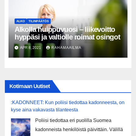
ALKO
TILINPÄÄTÖS
Alkolla huippuvuosi – liikevoitto
hyppäsi ja valtiolle roimat osingot
APR 8, 2021
RAHAMAAILMA
Kotimaan Uutiset
:KADONNEET: Kun poliisi tiedottaa kadonneesta, on
kyse aina vakavasta tilanteesta
Poliisi tiedottaa eri puolilla Suomea
kadonneista henkilöistä päivittäin. Välillä