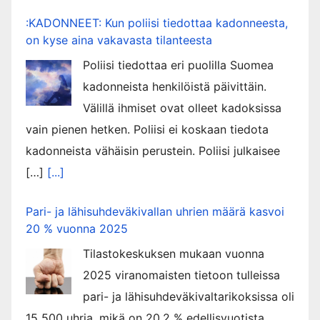
:KADONNEET: Kun poliisi tiedottaa kadonneesta,
on kyse aina vakavasta tilanteesta
Poliisi tiedottaa eri puolilla Suomea
kadonneista henkilöistä päivittäin.
Välillä ihmiset ovat olleet kadoksissa
vain pienen hetken. Poliisi ei koskaan tiedota
kadonneista vähäisin perustein. Poliisi julkaisee
[…]
[...]
Pari- ja lähisuhdeväkivallan uhrien määrä kasvoi
20 % vuonna 2025
Tilastokeskuksen mukaan vuonna
2025 viranomaisten tietoon tulleissa
pari- ja lähisuhdeväkivaltarikoksissa oli
15 500 uhria, mikä on 20,2 % edellisvuotista