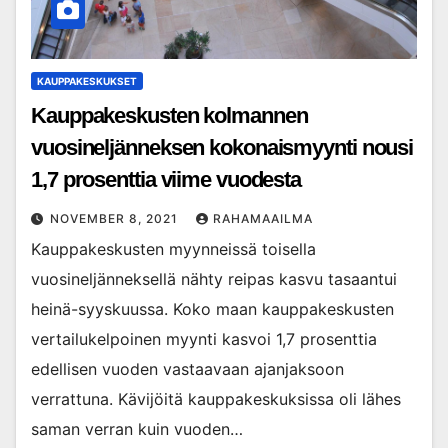
KAUPPAKESKUKSET
Kauppakeskusten kolmannen
vuosineljänneksen kokonaismyynti nousi
1,7 prosenttia viime vuodesta
NOVEMBER 8, 2021
RAHAMAAILMA
Kauppakeskusten myynneissä toisella
vuosineljänneksellä nähty reipas kasvu tasaantui
heinä-syyskuussa. Koko maan kauppakeskusten
vertailukelpoinen myynti kasvoi 1,7 prosenttia
edellisen vuoden vastaavaan ajanjaksoon
verrattuna. Kävijöitä kauppakeskuksissa oli lähes
saman verran kuin vuoden…