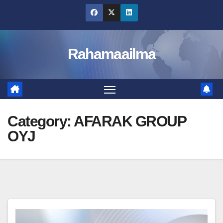
Skip
to
content
Rahamaailma
Category:
AFARAK GROUP
OYJ