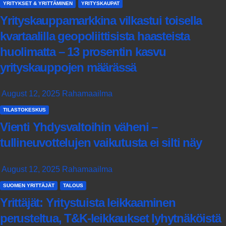
YRITYKSET & YRITTÄMINEN
YRITYSKAUPAT
Yrityskauppamarkkina vilkastui toisella
kvartaalilla geopoliittisista haasteista
huolimatta – 13 prosentin kasvu
yrityskauppojen määrässä
August 12, 2025
Rahamaailma
TILASTOKESKUS
Vienti Yhdysvaltoihin väheni –
tullineuvottelujen vaikutusta ei silti näy
August 12, 2025
Rahamaailma
SUOMEN YRITTÄJÄT
TALOUS
Yrittäjät: Yritystuista leikkaaminen
perusteltua, T&K-leikkaukset lyhytnäköistä