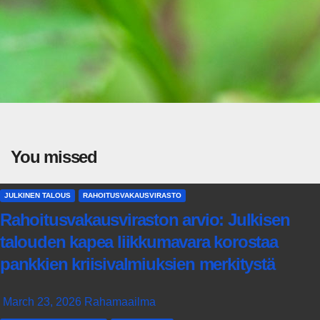
You missed
JULKINEN TALOUS
RAHOITUSVAKAUSVIRASTO
Rahoitusvakausviraston arvio: Julkisen
talouden kapea liikkumavara korostaa
pankkien kriisivalmiuksien merkitystä
March 23, 2026
Rahamaailma