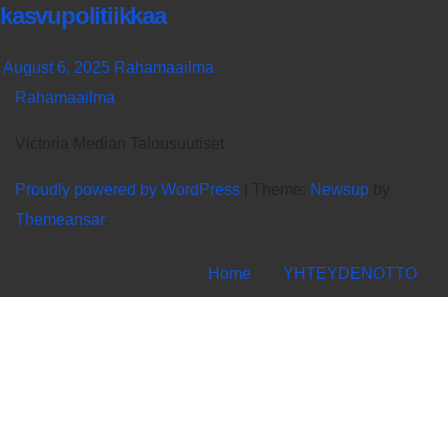
kasvupolitiikkaa
August 6, 2025
Rahamaailma
Rahamaailma
Victoria Median Talousuutiset
Proudly powered by WordPress
|
Theme:
Newsup
by
Themeansar
.
Home
YHTEYDENOTTO