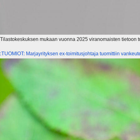
Tilastokeskuksen mukaan vuonna 2025 viranomaisten tietoon tull
:TUOMIOT: Marjayrityksen ex-toimitusjohtaja tuomittiin vankeu