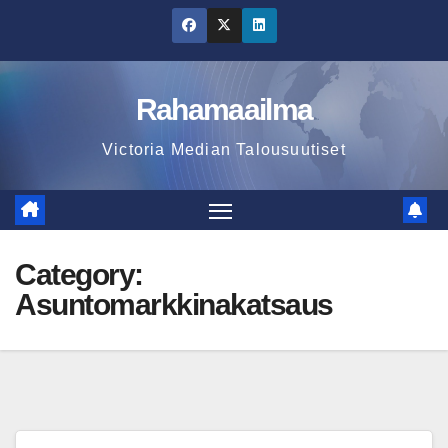
Skip
to
content
Rahamaailma
Victoria Median Talousuutiset
Category:
Asuntomarkkinakatsaus