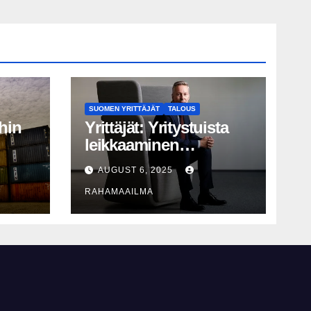
SUOMEN YRITTÄJÄT
TALOUS
hin
Yrittäjät: Yritystuista
leikkaaminen
perusteltua, T&K-
AUGUST 6, 2025
näy
leikkaukset
RAHAMAAILMA
lyhytnäköistä
kasvupolitiikkaa