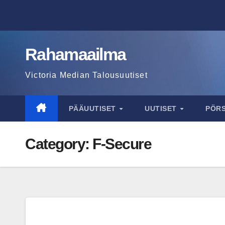
Skip
to
content
Rahamaailma
Victoria Median Talousuutiset
PÄÄUUTISET
UUTISET
PÖR
Category:
F-Secure