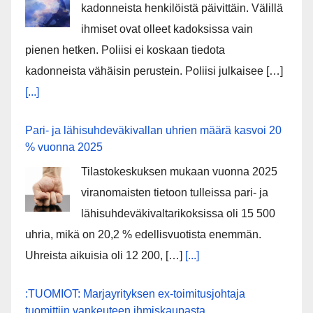
kadonneista henkilöistä päivittäin. Välillä
ihmiset ovat olleet kadoksissa vain
pienen hetken. Poliisi ei koskaan tiedota
kadonneista vähäisin perustein. Poliisi julkaisee […]
[...]
Pari- ja lähisuhdeväkivallan uhrien määrä kasvoi 20
% vuonna 2025
Tilastokeskuksen mukaan vuonna 2025
viranomaisten tietoon tulleissa pari- ja
lähisuhdeväkivaltarikoksissa oli 15 500
uhria, mikä on 20,2 % edellisvuotista enemmän.
Uhreista aikuisia oli 12 200, […]
[...]
:TUOMIOT: Marjayrityksen ex-toimitusjohtaja
tuomittiin vankeuteen ihmiskaupasta