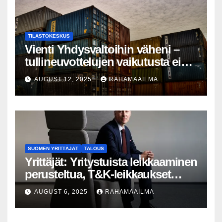
TILASTOKESKUS
Vienti Yhdysvaltoihin väheni –
tullineuvottelujen vaikutusta ei
silti näy
AUGUST 12, 2025
RAHAMAAILMA
SUOMEN YRITTÄJÄT
TALOUS
Yrittäjät: Yritystuista leikkaaminen
perusteltua, T&K-leikkaukset
lyhytnäköistä kasvupolitiikkaa
AUGUST 6, 2025
RAHAMAAILMA