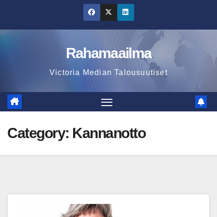
Skip
to
content
Rahamaailma
Victoria Median Talousuutiset
Category:
Kannanotto