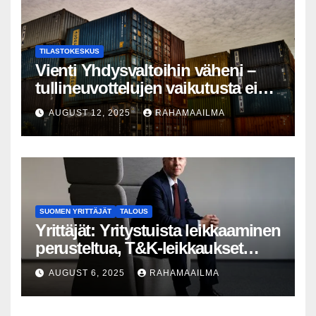
TILASTOKESKUS
Vienti Yhdysvaltoihin väheni –
tullineuvottelujen vaikutusta ei
silti näy
AUGUST 12, 2025
RAHAMAAILMA
SUOMEN YRITTÄJÄT
TALOUS
Yrittäjät: Yritystuista leikkaaminen
perusteltua, T&K-leikkaukset
lyhytnäköistä kasvupolitiikkaa
AUGUST 6, 2025
RAHAMAAILMA