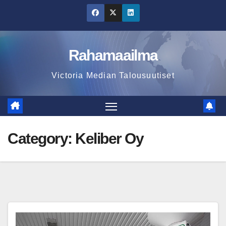
Skip
to
content
Rahamaailma
Victoria Median Talousuutiset
Category:
Keliber Oy