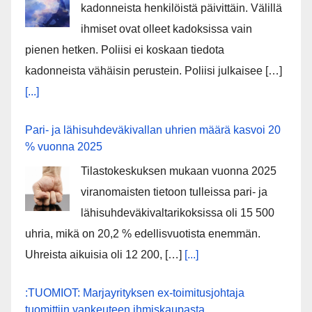
kadonneista henkilöistä päivittäin. Välillä
ihmiset ovat olleet kadoksissa vain
pienen hetken. Poliisi ei koskaan tiedota
kadonneista vähäisin perustein. Poliisi julkaisee […]
[...]
Pari- ja lähisuhdeväkivallan uhrien määrä kasvoi 20
% vuonna 2025
Tilastokeskuksen mukaan vuonna 2025
viranomaisten tietoon tulleissa pari- ja
lähisuhdeväkivaltarikoksissa oli 15 500
uhria, mikä on 20,2 % edellisvuotista enemmän.
Uhreista aikuisia oli 12 200, […]
[...]
:TUOMIOT: Marjayrityksen ex-toimitusjohtaja
tuomittiin vankeuteen ihmiskaupasta