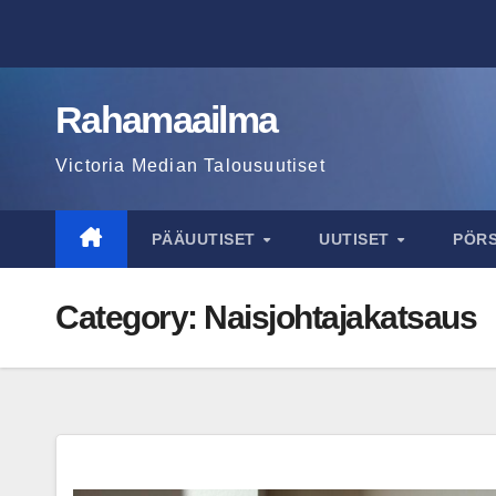
Skip
to
content
Rahamaailma
Victoria Median Talousuutiset
PÄÄUUTISET
UUTISET
PÖR
Category:
Naisjohtajakatsaus