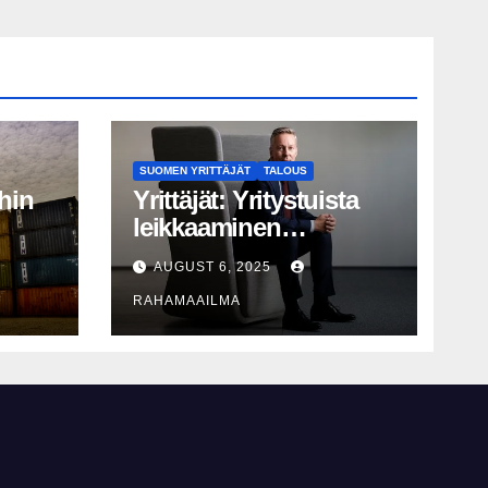
SUOMEN YRITTÄJÄT
TALOUS
hin
Yrittäjät: Yritystuista
leikkaaminen
perusteltua, T&K-
AUGUST 6, 2025
näy
leikkaukset
RAHAMAAILMA
lyhytnäköistä
kasvupolitiikkaa