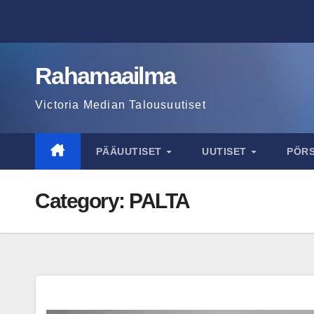
Skip
to
content
Rahamaailma
Victoria Median Talousuutiset
PÄÄUUTISET
UUTISET
PÖR
Category:
PALTA