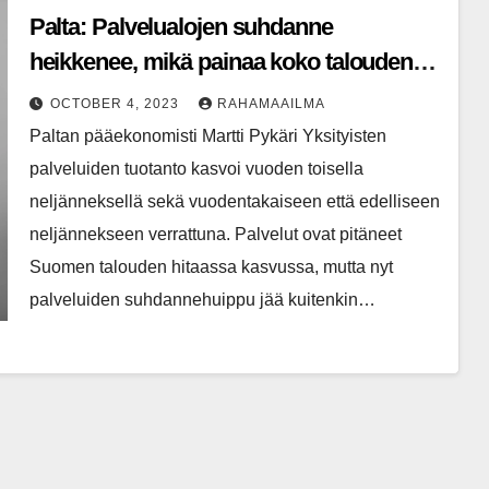
Palta: Palvelualojen suhdanne
heikkenee, mikä painaa koko talouden
taantumaan – työllisyyden
OCTOBER 4, 2023
RAHAMAAILMA
romahtaminen vältettäneen
Paltan pääekonomisti Martti Pykäri Yksityisten
palveluiden tuotanto kasvoi vuoden toisella
neljänneksellä sekä vuodentakaiseen että edelliseen
neljännekseen verrattuna. Palvelut ovat pitäneet
Suomen talouden hitaassa kasvussa, mutta nyt
palveluiden suhdannehuippu jää kuitenkin…