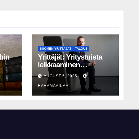
SUOMEN YRITTÄJÄT
TALOUS
hin
Yrittäjät: Yritystuista
leikkaaminen
perusteltua, T&K-
AUGUST 6, 2025
näy
leikkaukset
RAHAMAAILMA
lyhytnäköistä
kasvupolitiikkaa