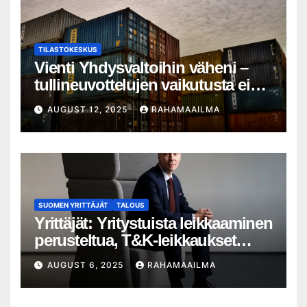
TILASTOKESKUS
Vienti Yhdysvaltoihin väheni –
tullineuvottelujen vaikutusta ei
silti näy
AUGUST 12, 2025
RAHAMAAILMA
SUOMEN YRITTÄJÄT
TALOUS
Yrittäjät: Yritystuista leikkaaminen
perusteltua, T&K-leikkaukset
lyhytnäköistä kasvupolitiikkaa
AUGUST 6, 2025
RAHAMAAILMA