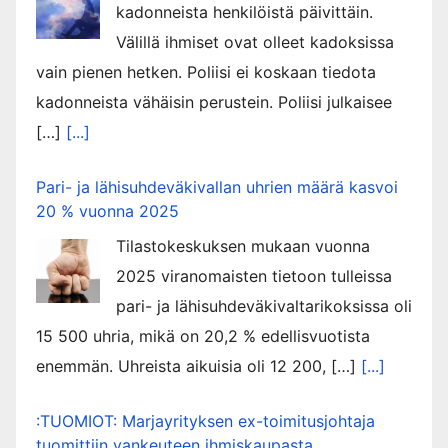
kadonneista henkilöistä päivittäin.
Välillä ihmiset ovat olleet kadoksissa
vain pienen hetken. Poliisi ei koskaan tiedota
kadonneista vähäisin perustein. Poliisi julkaisee
[…]
[...]
Pari- ja lähisuhdeväkivallan uhrien määrä kasvoi
20 % vuonna 2025
Tilastokeskuksen mukaan vuonna
2025 viranomaisten tietoon tulleissa
pari- ja lähisuhdeväkivaltarikoksissa oli
15 500 uhria, mikä on 20,2 % edellisvuotista
enemmän. Uhreista aikuisia oli 12 200, […]
[...]
:TUOMIOT: Marjayrityksen ex-toimitusjohtaja
tuomittiin vankeuteen ihmiskaupasta