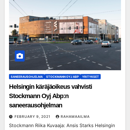
SANEERAUSOHJELMA
STOCKMANN OYJ ABP
YRITYKSET
Helsingin käräjäoikeus vahvisti
Stockmann Oyj Abp:n
saneerausohjelman
FEBRUARY 9, 2021
RAHAMAAILMA
Stockmann Riika Kuvaaja: Ansis Starks Helsingin