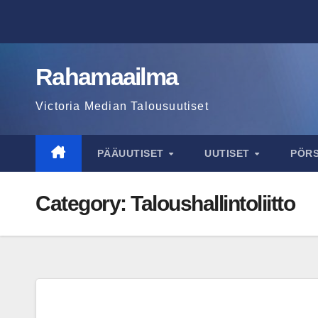
Skip
to
content
Rahamaailma
Victoria Median Talousuutiset
PÄÄUUTISET
UUTISET
PÖR
Category:
Taloushallintoliitto