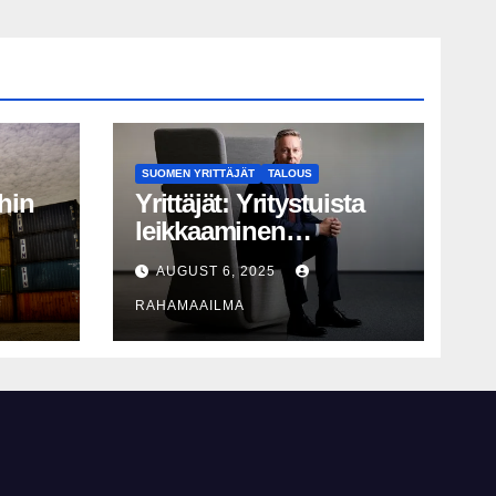
SUOMEN YRITTÄJÄT
TALOUS
hin
Yrittäjät: Yritystuista
leikkaaminen
perusteltua, T&K-
AUGUST 6, 2025
näy
leikkaukset
RAHAMAAILMA
lyhytnäköistä
kasvupolitiikkaa