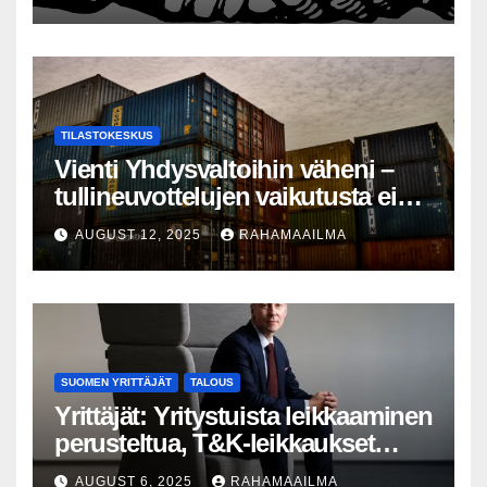
prosentin kasvu yrityskauppojen
määrässä
TILASTOKESKUS
Vienti Yhdysvaltoihin väheni –
tullineuvottelujen vaikutusta ei
silti näy
AUGUST 12, 2025
RAHAMAAILMA
SUOMEN YRITTÄJÄT
TALOUS
Yrittäjät: Yritystuista leikkaaminen
perusteltua, T&K-leikkaukset
lyhytnäköistä kasvupolitiikkaa
AUGUST 6, 2025
RAHAMAAILMA