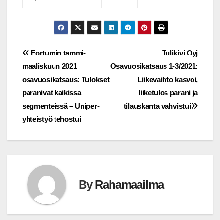
Post
Fortumin tammi-
Tulikivi Oyj
maaliskuun 2021
Osavuosikatsaus 1-3/2021:
navigation
osavuosikatsaus: Tulokset
Liikevaihto kasvoi,
paranivat kaikissa
liiketulos parani ja
segmenteissä – Uniper-
tilauskanta vahvistui
yhteistyö tehostui
By
Rahamaailma