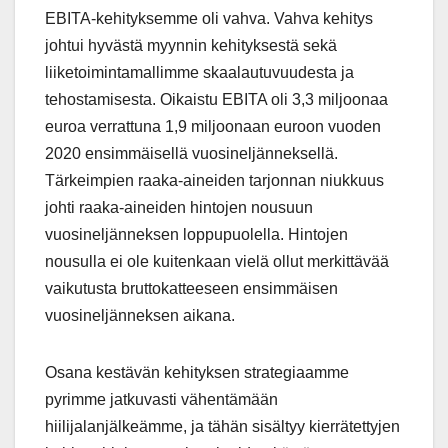
EBITA-kehityksemme oli vahva. Vahva kehitys
johtui hyvästä myynnin kehityksestä sekä
liiketoimintamallimme skaalautuvuudesta ja
tehostamisesta. Oikaistu EBITA oli 3,3 miljoonaa
euroa verrattuna 1,9 miljoonaan euroon vuoden
2020 ensimmäisellä vuosineljänneksellä.
Tärkeimpien raaka-aineiden tarjonnan niukkuus
johti raaka-aineiden hintojen nousuun
vuosineljänneksen loppupuolella. Hintojen
nousulla ei ole kuitenkaan vielä ollut merkittävää
vaikutusta bruttokatteeseen ensimmäisen
vuosineljänneksen aikana.
Osana kestävän kehityksen strategiaamme
pyrimme jatkuvasti vähentämään
hiilijalanjälkeämme, ja tähän sisältyy kierrätettyjen