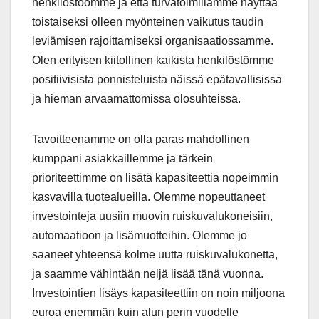
henkilöstöömme ja että turvatoimillamme näyttää
toistaiseksi olleen myönteinen vaikutus taudin
leviämisen rajoittamiseksi organisaatiossamme.
Olen erityisen kiitollinen kaikista henkilöstömme
positiivisista ponnisteluista näissä epätavallisissa
ja hieman arvaamattomissa olosuhteissa.
Tavoitteenamme on olla paras mahdollinen
kumppani asiakkaillemme ja tärkein
prioriteettimme on lisätä kapasiteettia nopeimmin
kasvavilla tuotealueilla. Olemme nopeuttaneet
investointeja uusiin muovin ruiskuvalukoneisiin,
automaatioon ja lisämuotteihin. Olemme jo
saaneet yhteensä kolme uutta ruiskuvalukonetta,
ja saamme vähintään neljä lisää tänä vuonna.
Investointien lisäys kapasiteettiin on noin miljoona
euroa enemmän kuin alun perin vuodelle