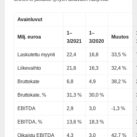
Avainluvut
1–
1–
Milj. euroa
Muutos
3/2021
3/2020
Laskutettu myynti
22,4
16,8
33,5 %
Liikevaihto
21,6
16,3
32,4 %
Bruttokate
6,8
4,9
38,2 %
Bruttokate, %
31,3 %
30,0 %
EBITDA
2,9
3,0
-1,3 %
EBITDA, %
13,6 %
18,3 %
Oikaistu EBITDA
4,3
3,0
42,7 %