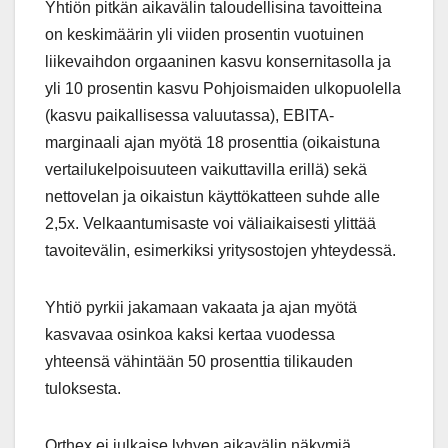
Yhtiön pitkän aikavälin taloudellisina tavoitteina
on keskimäärin yli viiden prosentin vuotuinen
liikevaihdon orgaaninen kasvu konsernitasolla ja
yli 10 prosentin kasvu Pohjoismaiden ulkopuolella
(kasvu paikallisessa valuutassa), EBITA-
marginaali ajan myötä 18 prosenttia (oikaistuna
vertailukelpoisuuteen vaikuttavilla erillä) sekä
nettovelan ja oikaistun käyttökatteen suhde alle
2,5x. Velkaantumisaste voi väliaikaisesti ylittää
tavoitevälin, esimerkiksi yritysostojen yhteydessä.
Yhtiö pyrkii jakamaan vakaata ja ajan myötä
kasvavaa osinkoa kaksi kertaa vuodessa
yhteensä vähintään 50 prosenttia tilikauden
tuloksesta.
Orthex ei julkaise lyhyen aikavälin näkymiä.