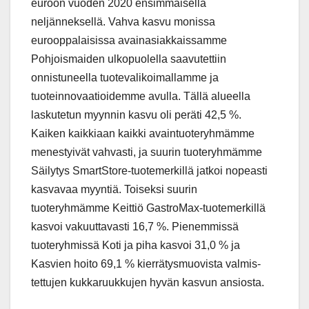
euroon vuoden 2020 ensimmäisellä
neljänneksellä. Vahva kasvu monissa
eurooppalaisissa avainasiakkaissamme
Pohjoismaiden ulkopuolella saavutettiin
onnistuneella tuotevalikoimallamme ja
tuoteinnovaatioidemme avulla. Tällä alueella
laskutetun myynnin kasvu oli peräti 42,5 %.
Kaiken kaikkiaan kaikki avaintuoteryhmämme
menestyivät vahvasti, ja suurin tuoteryhmämme
Säilytys SmartStore-tuotemerkillä jatkoi nopeasti
kasvavaa myyntiä. Toiseksi suurin
tuoteryhmämme Keittiö GastroMax-tuotemerkillä
kasvoi vakuuttavasti 16,7 %. Pienemmissä
tuoteryhmissä Koti ja piha kasvoi 31,0 % ja
Kasvien hoito 69,1 % kierrätysmuovista valmis-
tettujen kukkaruukkujen hyvän kasvun ansiosta.