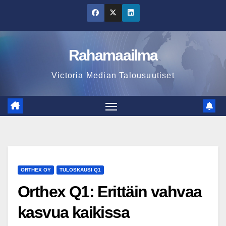
Skip
to
content
Rahamaailma
Victoria Median Talousuutiset
ORTHEX OY
TULOSKAUSI Q1
Orthex Q1: Erittäin vahvaa
kasvua kaikissa