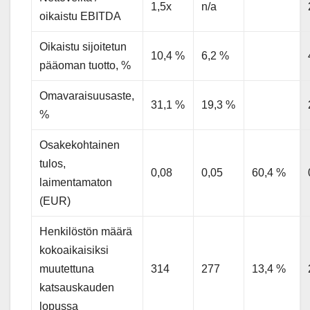
1,5x
n/a
oikaistu EBITDA
Oikaistu sijoitetun
10,4 %
6,2 %
pääoman tuotto, %
Omavaraisuusaste,
31,1 %
19,3 %
%
Osakekohtainen
tulos,
0,08
0,05
60,4 %
laimentamaton
(EUR)
Henkilöstön määrä
kokoaikaisiksi
muutettuna
314
277
13,4 %
katsauskauden
lopussa