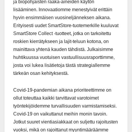
ja biopohjaisten raaka-aineiden käytön
lisääminen. Innovaatiomme menestyivät erittäin
hyvin ensimmäisen vuosineljänneksen aikana.
Erityisesti uudet SmartStore-tuotemerkille kuuluvat
SmartStore Collect -tuotteet, jotka on tarkoitettu
roskien kierrätykseen ja lajit-teluun kotona, on
mainittava yhtenä kauden tähdistä. Julkaisimme
huhtikuussa vuotuisen vastuullisuusraporttimme,
josta voi lukea lisätietoja tästä strategiallemme
tärkeän osan kehityksestä.
Covid-19-pandemian aikana prioriteettimme on
ollut toteuttaa kaikki tarvittavat varotoimet
työntekijöidemme turvallisuuden varmistamiseksi.
Covid-19 on vaikuttanut meihin monin tavoin.
Jotkut suuret vientiasiakkaat on suljettu rajoitusten
vuoksi, mikä on rajoittanut myyntimääräämme