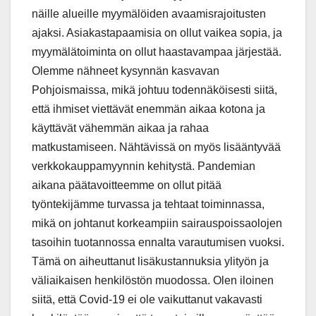
näille alueille myymälöiden avaamisrajoitusten
ajaksi. Asiakastapaamisia on ollut vaikea sopia, ja
myymälätoiminta on ollut haastavampaa järjestää.
Olemme nähneet kysynnän kasvavan
Pohjoismaissa, mikä johtuu todennäköisesti siitä,
että ihmiset viettävät enemmän aikaa kotona ja
käyttävät vähemmän aikaa ja rahaa
matkustamiseen. Nähtävissä on myös lisääntyvää
verkkokauppamyynnin kehitystä. Pandemian
aikana päätavoitteemme on ollut pitää
työntekijämme turvassa ja tehtaat toiminnassa,
mikä on johtanut korkeampiin sairauspoissaolojen
tasoihin tuotannossa ennalta varautumisen vuoksi.
Tämä on aiheuttanut lisäkustannuksia ylityön ja
väliaikaisen henkilöstön muodossa. Olen iloinen
siitä, että Covid-19 ei ole vaikuttanut vakavasti