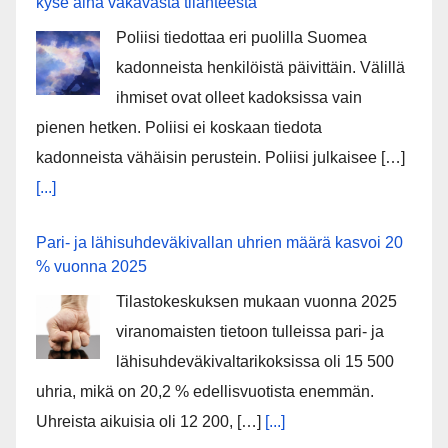
kyse aina vakavasta tilanteesta
Poliisi tiedottaa eri puolilla Suomea
kadonneista henkilöistä päivittäin. Välillä
ihmiset ovat olleet kadoksissa vain
pienen hetken. Poliisi ei koskaan tiedota
kadonneista vähäisin perustein. Poliisi julkaisee […]
[...]
Pari- ja lähisuhdeväkivallan uhrien määrä kasvoi 20
% vuonna 2025
Tilastokeskuksen mukaan vuonna 2025
viranomaisten tietoon tulleissa pari- ja
lähisuhdeväkivaltarikoksissa oli 15 500
uhria, mikä on 20,2 % edellisvuotista enemmän.
Uhreista aikuisia oli 12 200, […]
[...]