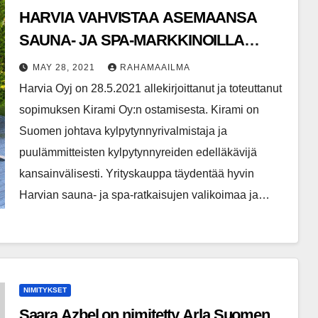
HARVIA VAHVISTAA ASEMAANSA
SAUNA- JA SPA-MARKKINOILLA
OSTAMALLA
MAY 28, 2021
RAHAMAAILMA
KYLPYTYNNYRIVALMISTAJA KIRAMIN
Harvia Oyj on 28.5.2021 allekirjoittanut ja toteuttanut
sopimuksen Kirami Oy:n ostamisesta. Kirami on
Suomen johtava kylpytynnyrivalmistaja ja
puulämmitteisten kylpytynnyreiden edelläkävijä
kansainvälisesti. Yrityskauppa täydentää hyvin
Harvian sauna- ja spa-ratkaisujen valikoimaa ja…
NIMITYKSET
Saara Azbel on nimitetty Arla Suomen