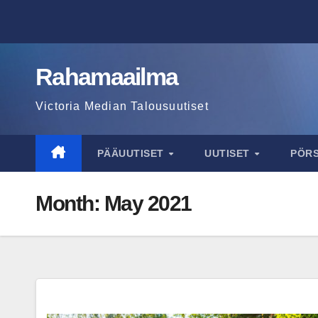
Skip
to
content
Rahamaailma
Victoria Median Talousuutiset
PÄÄUUTISET
UUTISET
PÖR
Month:
May 2021