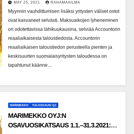
ja kiinteistöala
MAY 25, 2021
RAHAMAAILMA
Myynnin vauhdittumisen lisäksi yritysten väliset ostot
ovat kasvaneet selvästi. Maksuaikojen lyheneminen
on odotettavissa lähikuukausina, selviää Accountorin
reaaliaikaisesta taloustiedosta. Accountorin
reaaliaikaisen taloustiedon perusteella pienten ja
keskisuurten suomalaisyritysten taloudessa on
tapahtunut käänne…
MARIMEKKO
TULOSKAUSI Q1
MARIMEKKO OYJ:N
OSAVUOSIKATSAUS 1.1.–31.3.2021: