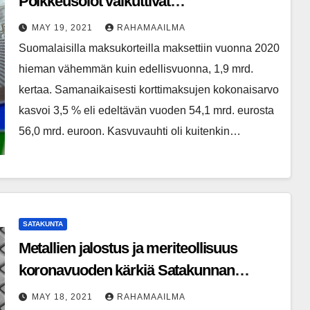
Poikkeusolot vaikuttivat
korttimaksamiseen vuonna 2020
MAY 19, 2021
RAHAMAAILMA
Suomalaisilla maksukorteilla maksettiin vuonna 2020
hieman vähemmän kuin edellisvuonna, 1,9 mrd.
kertaa. Samanaikaisesti korttimaksujen kokonaisarvo
kasvoi 3,5 % eli edeltävän vuoden 54,1 mrd. eurosta
56,0 mrd. euroon. Kasvuvauhti oli kuitenkin…
SATAKUNTA
Metallien jalostus ja meriteollisuus
koronavuoden kärkiä Satakunnan
taloudessa
MAY 18, 2021
RAHAMAAILMA