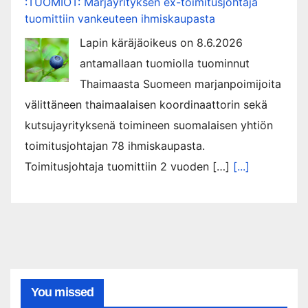
:TUOMIOT: Marjayrityksen ex-toimitusjohtaja
tuomittiin vankeuteen ihmiskaupasta
Lapin käräjäoikeus on 8.6.2026
antamallaan tuomiolla tuominnut
Thaimaasta Suomeen marjanpoimijoita
välittäneen thaimaalaisen koordinaattorin sekä
kutsujayrityksenä toimineen suomalaisen yhtiön
toimitusjohtajan 78 ihmiskaupasta.
Toimitusjohtaja tuomittiin 2 vuoden […]
[...]
You missed