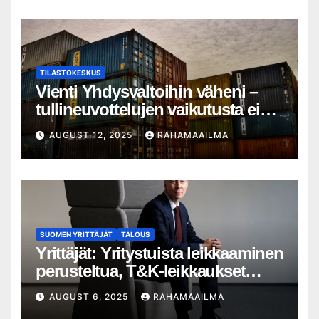
määrässä
TILASTOKESKUS
Vienti Yhdysvaltoihin väheni –
tullineuvottelujen vaikutusta ei
silti näy
AUGUST 12, 2025
RAHAMAAILMA
SUOMEN YRITTÄJÄT
TALOUS
Yrittäjät: Yritystuista leikkaaminen
perusteltua, T&K-leikkaukset
lyhytnäköistä kasvupolitiikkaa
AUGUST 6, 2025
RAHAMAAILMA