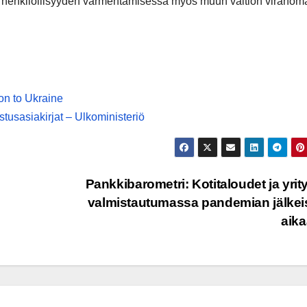
ää henkilöllisyyden varmentamisessa myös muun valtion viranom
ion to Ukraine
usasiakirjat – Ulkoministeriö
Pankkibarometri: Kotitaloudet ja yrit
valmistautumassa pandemian jälke
aik