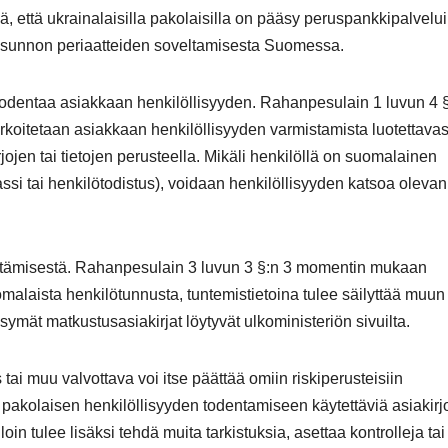
 että ukrainalaisilla pakolaisilla on pääsy peruspankkipalvelui
usunnon periaatteiden soveltamisesta Suomessa.
todentaa asiakkaan henkilöllisyyden. Rahanpesulain 1 luvun 4 §
koitetaan asiakkaan henkilöllisyyden varmistamista luotettavas
jojen tai tietojen perusteella. Mikäli henkilöllä on suomalainen
ssi tai henkilötodistus), voidaan henkilöllisyyden katsoa olevan
lyttämisestä. Rahanpesulain 3 luvun 3 §:n 3 momentin mukaan
omalaista henkilötunnusta, tuntemistietoina tulee säilyttää muun
mät matkustusasiakirjat löytyvät ulkoministeriön sivuilta.
tai muu valvottava voi itse päättää omiin riskiperusteisiin
pakolaisen henkilöllisyyden todentamiseen käytettäviä asiakirj
n tulee lisäksi tehdä muita tarkistuksia, asettaa kontrolleja tai