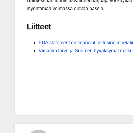
Halutessaan tunnistusvälineen tarjoaja voi käytt
myöntämää voimassa olevaa passia.
Liitteet
EBA statement on financial inclusion in relat
Viisumin tarve ja Suomen hyväksymät matkust
Post
navigation