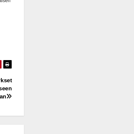
aisen
ykset
iseen
aan