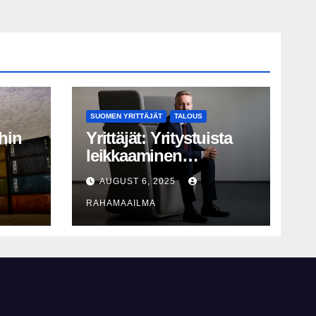
SUOMEN YRITTÄJÄT
TALOUS
hin
Yrittäjät: Yritystuista
leikkaaminen
perusteltua, T&K-
AUGUST 6, 2025
näy
leikkaukset
RAHAMAAILMA
lyhytnäköistä
kasvupolitiikkaa