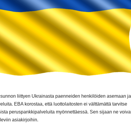
unnon liittyen Ukrainasta paenneiden henkilöiden asemaan ja
ta. EBA korostaa, että luottolaitosten ei välttämättä tarvitse
sista peruspankkipalveluita myönnettäessä. Sen sijaan ne voiva
eviin asiakirjoihin.