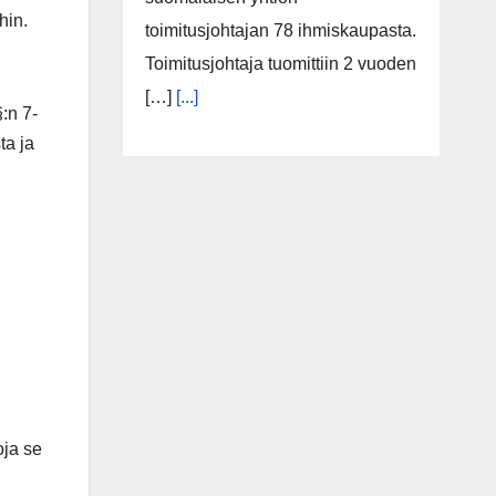
hin.
toimitusjohtajan 78 ihmiskaupasta.
Toimitusjohtaja tuomittiin 2 vuoden
[…]
[...]
:n 7-
ta ja
oja se