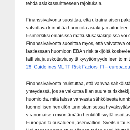
tehdä asiakassuhteeseen rajoituksia.
Finanssivalvonta suosittaa, että ukrainalaisen pa
valvottava kiinnittää huomiota asiakirjan aitoutee
Esimerkiksi erilaisissa matkustusasiakirjoissa voi o
Finanssivalvonta suosittaa myös, että valvottava o
laatiessaan huomioon EBAn riskitekijöitä koskevien
laillisia ja uskottavia syitä kyvyttömyydelleen toim
28_Guidelines ML TF Risk Factors_FI – europa.eu
Finanssivalvonta muistuttaa, että vahvaa sähköist
yhteydessä, jos se vaikuttaa liian suurelta riskitek
huomioida, mitä laissa vahvasta sähköisestä tunni
luonnollisen henkilön tunnistamisessa hyväksyttäv
viranomaisen myöntämään henkilöllisyyttä osoittav
Euroopan talousalueen jäsenvaltion, Sveitsin tai 