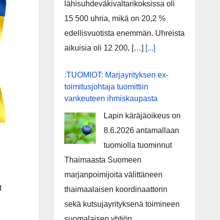
lähisuhdeväkivaltarikoksissa oli
15 500 uhria, mikä on 20,2 %
edellisvuotista enemmän. Uhreista
aikuisia oli 12 200, […]
[...]
:TUOMIOT: Marjayrityksen ex-
toimitusjohtaja tuomittiin
vankeuteen ihmiskaupasta
Lapin käräjäoikeus on
8.6.2026 antamallaan
tuomiolla tuominnut
Thaimaasta Suomeen
marjanpoimijoita välittäneen
t
thaimaalaisen koordinaattorin
sekä kutsujayrityksenä toimineen
suomalaisen yhtiön