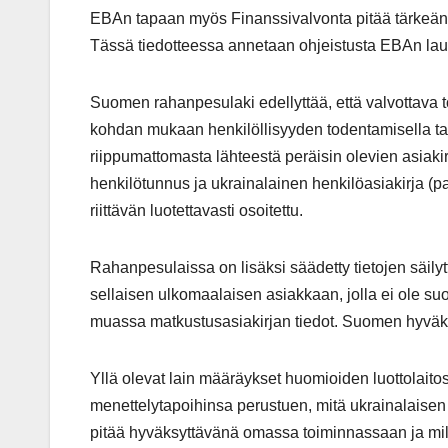
EBAn tapaan myös Finanssivalvonta pitää tärkeänä,
Tässä tiedotteessa annetaan ohjeistusta EBAn la
Suomen rahanpesulaki edellyttää, että valvottava 
kohdan mukaan henkilöllisyyden todentamisella tar
riippumattomasta lähteestä peräisin olevien asiakir
henkilötunnus ja ukrainalainen henkilöasiakirja (pa
riittävän luotettavasti osoitettu.
Rahanpesulaissa on lisäksi säädetty tietojen säi
sellaisen ulkomaalaisen asiakkaan, jolla ei ole su
muassa matkustusasiakirjan tiedot. Suomen hyväksy
Yllä olevat lain määräykset huomioiden luottolaitos 
menettelytapoihinsa perustuen, mitä ukrainalaisen 
pitää hyväksyttävänä omassa toiminnassaan ja milloi