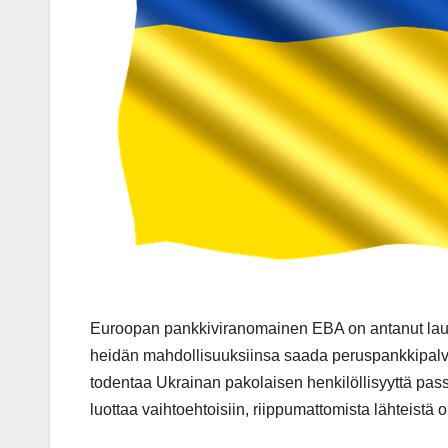
Euroopan pankkiviranomainen EBA on antanut laus
heidän mahdollisuuksiinsa saada peruspankkipalvelui
todentaa Ukrainan pakolaisen henkilöllisyyttä pas
luottaa vaihtoehtoisiin, riippumattomista lähteistä ol