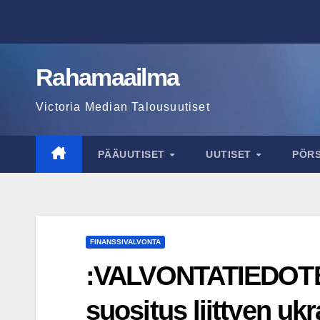
Skip
to
content
Rahamaailma
Victoria Median Talousuutiset
PÄÄUUTISET
UUTISET
PÖR
FINANSSIVALVONTA
:VALVONTATIEDOTE:
suositus liittyen uk