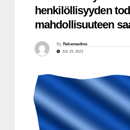
henkilöllisyyden to
mahdollisuuteen sa
By
Rahamaailma
JUL 25, 2022