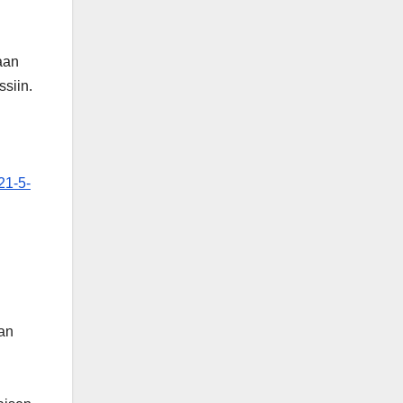
aan
ssiin.
21-5-
aan