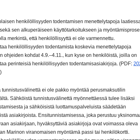
kolaisen henkilöllisyyden todentamisen menettelytapoja laatiess
n sekä sen alkuperäiseen käyttötarkoitukseen ja myöntämisprose
lla merkintä, että henkilöllisyyttä ei ole varmennettu.
ttaa henkilöllisyyden todentamista koskevia menettelytapoja
 ohjeiden kohdat 4.9.–4.11., kun kyse on henkilöistä, joilla on
ittaa perinteisiä henkilöllisyyden todentamisasiakirjoja. (PDF:
20
)
ä tunnistusvälinettä ei ole pakko myöntää perusmaksutilin
ijältä. Sähköistä tunnistusvälinettä myönnettäessä tulee lisäksi
stamisesta ja sähköisistä luottamuspalveluista säädetään
istä asiakirjoista. Ensitunnistamisessa, joka perustuu yksinom
aan asiakirjaan, hyväksyttäviä asiakirjoja ovat voimassa oleva
San Marinon viranomaisen myöntämä passi tai henkilökortti.