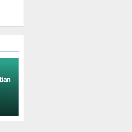
tian
sun
ä