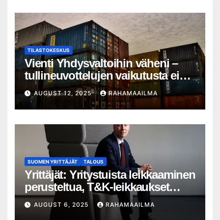
määrässä
TILASTOKESKUS
Vienti Yhdysvaltoihin väheni –
tullineuvottelujen vaikutusta ei
silti näy
AUGUST 12, 2025
RAHAMAAILMA
SUOMEN YRITTÄJÄT
TALOUS
Yrittäjät: Yritystuista leikkaaminen
perusteltua, T&K-leikkaukset
lyhytnäköistä kasvupolitiikkaa
AUGUST 6, 2025
RAHAMAAILMA