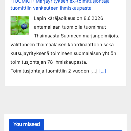
:TUOMIOT: Marjayrityksen ex-toimitusjohtaja
tuomittiin vankeuteen ihmiskaupasta
Lapin käräjäoikeus on 8.6.2026
antamallaan tuomiolla tuominnut
Thaimaasta Suomeen marjanpoimijoita
välittäneen thaimaalaisen koordinaattorin sekä
kutsujayrityksenä toimineen suomalaisen yhtiön
toimitusjohtajan 78 ihmiskaupasta.
Toimitusjohtaja tuomittiin 2 vuoden […]
[...]
You missed