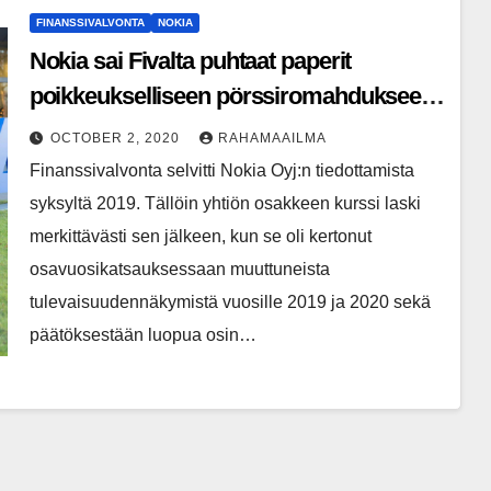
FINANSSIVALVONTA
NOKIA
Nokia sai Fivalta puhtaat paperit
poikkeukselliseen pörssiromahdukseen
liittyvästä tiedottamisesta
OCTOBER 2, 2020
RAHAMAAILMA
Finanssivalvonta selvitti Nokia Oyj:n tiedottamista
syksyltä 2019. Tällöin yhtiön osakkeen kurssi laski
merkittävästi sen jälkeen, kun se oli kertonut
osavuosikatsauksessaan muuttuneista
tulevaisuudennäkymistä vuosille 2019 ja 2020 sekä
päätöksestään luopua osin…