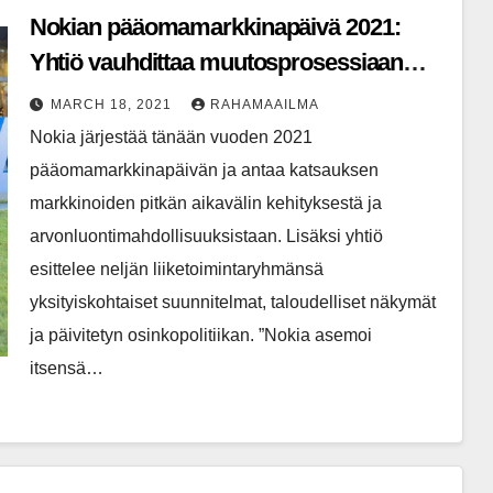
Nokian pääomamarkkinapäivä 2021:
Yhtiö vauhdittaa muutosprosessiaan
kannattavuutensa parantamiseksi
MARCH 18, 2021
RAHAMAAILMA
Nokia järjestää tänään vuoden 2021
pääomamarkkinapäivän ja antaa katsauksen
markkinoiden pitkän aikavälin kehityksestä ja
arvonluontimahdollisuuksistaan. Lisäksi yhtiö
esittelee neljän liiketoimintaryhmänsä
yksityiskohtaiset suunnitelmat, taloudelliset näkymät
ja päivitetyn osinkopolitiikan. ”Nokia asemoi
itsensä…