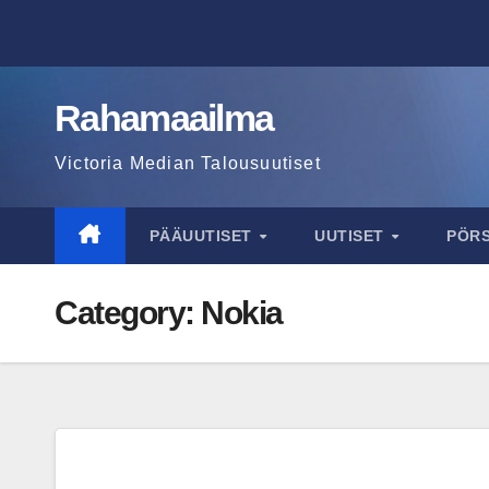
Skip
to
content
Rahamaailma
Victoria Median Talousuutiset
PÄÄUUTISET
UUTISET
PÖR
Category:
Nokia