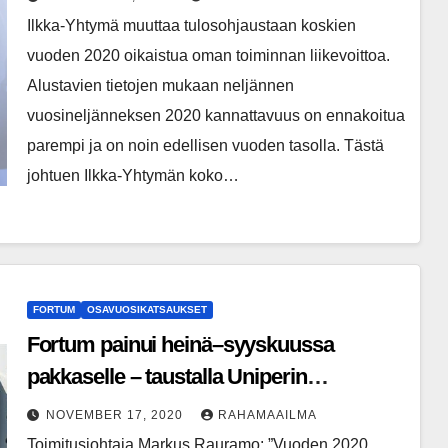
vuoden tason
Ilkka-Yhtymä muuttaa tulosohjaustaan koskien
vuoden 2020 oikaistua oman toiminnan liikevoittoa.
Alustavien tietojen mukaan neljännen
vuosineljänneksen 2020 kannattavuus on ennakoitua
parempi ja on noin edellisen vuoden tasolla. Tästä
johtuen Ilkka-Yhtymän koko…
FORTUM
OSAVUOSIKATSAUKSET
Fortum painui heinä–syyskuussa
pakkaselle – taustalla Uniperin
tappiollinen tulos
NOVEMBER 17, 2020
RAHAMAAILMA
Toimitusjohtaja Markus Rauramo: ”Vuoden 2020