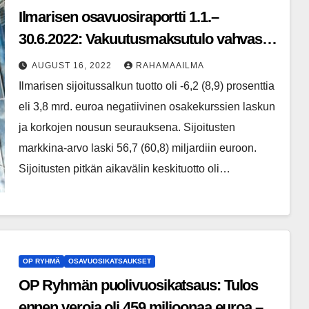
Ilmarisen osavuosiraportti 1.1.–
30.6.2022: Vakuutusmaksutulo vahvassa
kasvussa, sijoitustuotto jäi negatiiviseksi,
AUGUST 16, 2022
RAHAMAAILMA
vakavaraisuus edelleen hyvällä tasolla
Ilmarisen sijoitussalkun tuotto oli -6,2 (8,9) prosenttia
eli 3,8 mrd. euroa negatiivinen osakekurssien laskun
ja korkojen nousun seurauksena. Sijoitusten
markkina-arvo laski 56,7 (60,8) miljardiin euroon.
Sijoitusten pitkän aikavälin keskituotto oli…
OP RYHMÄ
OSAVUOSIKATSAUKSET
OP Ryhmän puolivuosikatsaus: Tulos
ennen veroja oli 459 miljoonaa euroa –