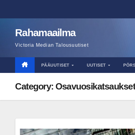
Skip
to
content
Rahamaailma
Victoria Median Talousuutiset
PÄÄUUTISET
UUTISET
PÖR
Category:
Osavuosikatsaukse