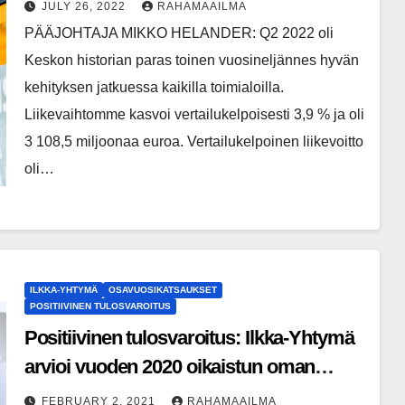
talotekniikan kaupassa ennätystulos
JULY 26, 2022
RAHAMAAILMA
PÄÄJOHTAJA MIKKO HELANDER: Q2 2022 oli
Keskon historian paras toinen vuosineljännes hyvän
kehityksen jatkuessa kaikilla toimialoilla.
Liikevaihtomme kasvoi vertailukelpoisesti 3,9 % ja oli
3 108,5 miljoonaa euroa. Vertailukelpoinen liikevoitto
oli…
ILKKA-YHTYMÄ
OSAVUOSIKATSAUKSET
POSITIIVINEN TULOSVAROITUS
Positiivinen tulosvaroitus: Ilkka-Yhtymä
arvioi vuoden 2020 oikaistun oman
toiminnan liikevoiton ylittävän edellisen
FEBRUARY 2, 2021
RAHAMAAILMA