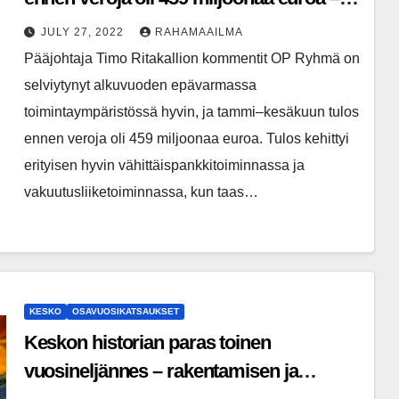
hyvä tulos epävarmassa
JULY 27, 2022
RAHAMAAILMA
toimintaympäristössä
Pääjohtaja Timo Ritakallion kommentit OP Ryhmä on
selviytynyt alkuvuoden epävarmassa
toimintaympäristössä hyvin, ja tammi–kesäkuun tulos
ennen veroja oli 459 miljoonaa euroa. Tulos kehittyi
erityisen hyvin vähittäispankkitoiminnassa ja
vakuutusliiketoiminnassa, kun taas…
KESKO
OSAVUOSIKATSAUKSET
Keskon historian paras toinen
vuosineljännes – rakentamisen ja