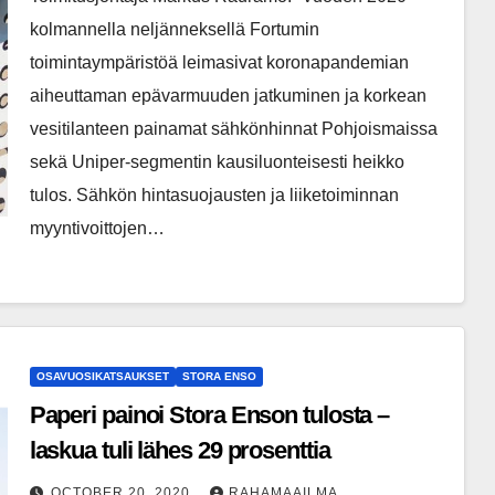
kolmannella neljänneksellä Fortumin
toimintaympäristöä leimasivat koronapandemian
aiheuttaman epävarmuuden jatkuminen ja korkean
vesitilanteen painamat sähkönhinnat Pohjoismaissa
sekä Uniper-segmentin kausiluonteisesti heikko
tulos. Sähkön hintasuojausten ja liiketoiminnan
myyntivoittojen…
OSAVUOSIKATSAUKSET
STORA ENSO
Paperi painoi Stora Enson tulosta –
laskua tuli lähes 29 prosenttia
OCTOBER 20, 2020
RAHAMAAILMA