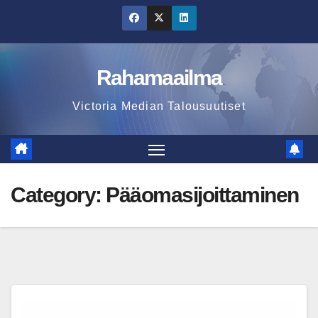
Skip
to
content
Rahamaailma
Victoria Median Talousuutiset
Category:
Pääomasijoittaminen