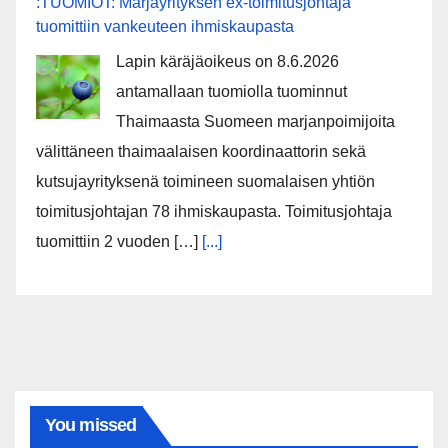
:TUOMIOT: Marjayrityksen ex-toimitusjohtaja
tuomittiin vankeuteen ihmiskaupasta
Lapin käräjäoikeus on 8.6.2026
antamallaan tuomiolla tuominnut
Thaimaasta Suomeen marjanpoimijoita
välittäneen thaimaalaisen koordinaattorin sekä
kutsujayrityksenä toimineen suomalaisen yhtiön
toimitusjohtajan 78 ihmiskaupasta. Toimitusjohtaja
tuomittiin 2 vuoden […]
[...]
You missed