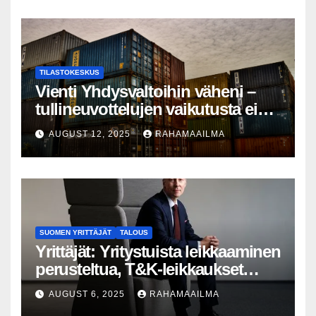
määrässä
TILASTOKESKUS
Vienti Yhdysvaltoihin väheni –
tullineuvottelujen vaikutusta ei
silti näy
AUGUST 12, 2025
RAHAMAAILMA
SUOMEN YRITTÄJÄT
TALOUS
Yrittäjät: Yritystuista leikkaaminen
perusteltua, T&K-leikkaukset
lyhytnäköistä kasvupolitiikkaa
AUGUST 6, 2025
RAHAMAAILMA