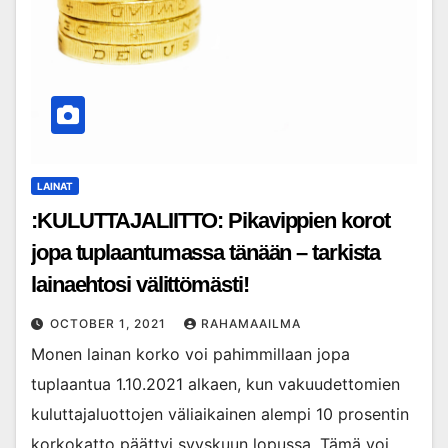
LAINAT
:KULUTTAJALIITTO: Pikavippien korot
jopa tuplaantumassa tänään – tarkista
lainaehtosi välittömästi!
OCTOBER 1, 2021
RAHAMAAILMA
Monen lainan korko voi pahimmillaan jopa
tuplaantua 1.10.2021 alkaen, kun vakuudettomien
kuluttajaluottojen väliaikainen alempi 10 prosentin
korkokatto päättyi syyskuun lopussa. Tämä voi