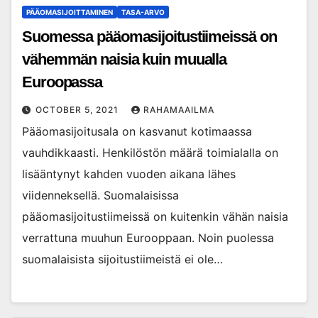
PÄÄOMASIJOITTAMINEN
TASA-ARVO
Suomessa pääomasijoitustiimeissä on
vähemmän naisia kuin muualla
Euroopassa
OCTOBER 5, 2021
RAHAMAAILMA
Pääomasijoitusala on kasvanut kotimaassa
vauhdikkaasti. Henkilöstön määrä toimialalla on
lisääntynyt kahden vuoden aikana lähes
viidenneksellä. Suomalaisissa
pääomasijoitustiimeissä on kuitenkin vähän naisia
verrattuna muuhun Eurooppaan. Noin puolessa
suomalaisista sijoitustiimeistä ei ole…