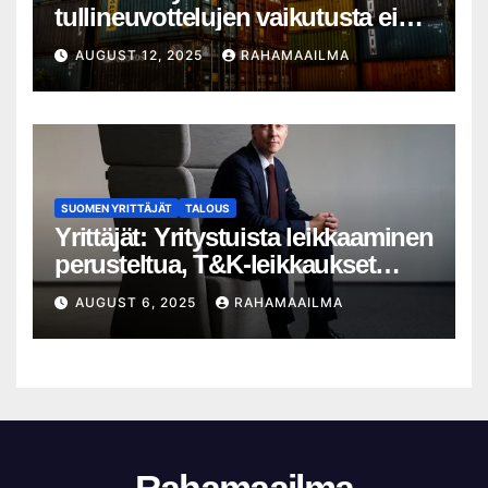
tullineuvottelujen vaikutusta ei
silti näy
AUGUST 12, 2025
RAHAMAAILMA
SUOMEN YRITTÄJÄT
TALOUS
Yrittäjät: Yritystuista leikkaaminen
perusteltua, T&K-leikkaukset
lyhytnäköistä kasvupolitiikkaa
AUGUST 6, 2025
RAHAMAAILMA