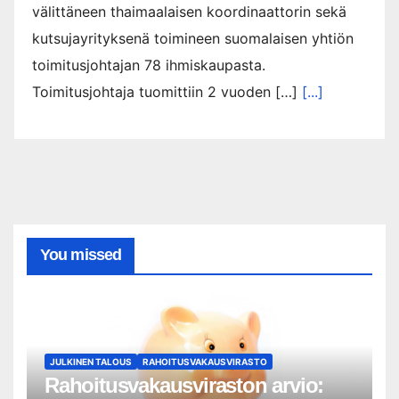
välittäneen thaimaalaisen koordinaattorin sekä
kutsujayrityksenä toimineen suomalaisen yhtiön
toimitusjohtajan 78 ihmiskaupasta.
Toimitusjohtaja tuomittiin 2 vuoden […]
[...]
You missed
JULKINEN TALOUS
RAHOITUSVAKAUSVIRASTO
Rahoitusvakausviraston arvio: