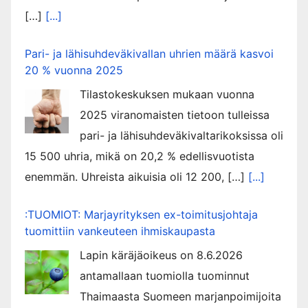
[…]
[...]
Pari- ja lähisuhdeväkivallan uhrien määrä kasvoi
20 % vuonna 2025
Tilastokeskuksen mukaan vuonna
2025 viranomaisten tietoon tulleissa
pari- ja lähisuhdeväkivaltarikoksissa oli
15 500 uhria, mikä on 20,2 % edellisvuotista
enemmän. Uhreista aikuisia oli 12 200, […]
[...]
:TUOMIOT: Marjayrityksen ex-toimitusjohtaja
tuomittiin vankeuteen ihmiskaupasta
Lapin käräjäoikeus on 8.6.2026
antamallaan tuomiolla tuominnut
Thaimaasta Suomeen marjanpoimijoita