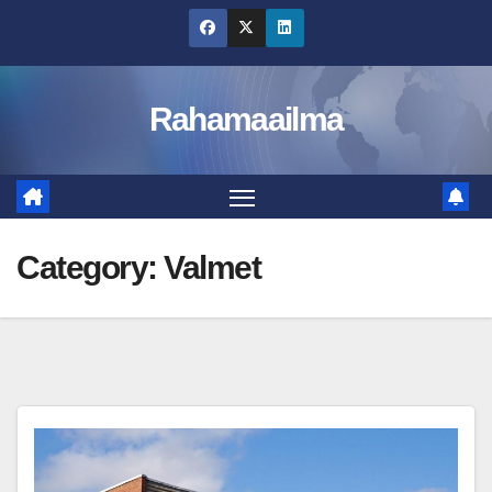
Skip
to
content
Rahamaailma
Category:
Valmet