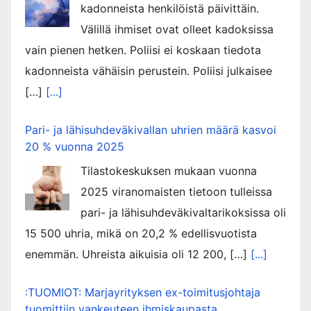
kadonneista henkilöistä päivittäin.
Välillä ihmiset ovat olleet kadoksissa
vain pienen hetken. Poliisi ei koskaan tiedota
kadonneista vähäisin perustein. Poliisi julkaisee
[…]
[...]
Pari- ja lähisuhdeväkivallan uhrien määrä kasvoi
20 % vuonna 2025
Tilastokeskuksen mukaan vuonna
2025 viranomaisten tietoon tulleissa
pari- ja lähisuhdeväkivaltarikoksissa oli
15 500 uhria, mikä on 20,2 % edellisvuotista
enemmän. Uhreista aikuisia oli 12 200, […]
[...]
:TUOMIOT: Marjayrityksen ex-toimitusjohtaja
tuomittiin vankeuteen ihmiskaupasta