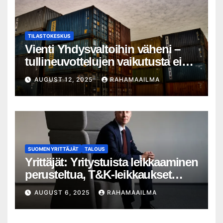
TILASTOKESKUS
Vienti Yhdysvaltoihin väheni –
tullineuvottelujen vaikutusta ei
silti näy
AUGUST 12, 2025
RAHAMAAILMA
SUOMEN YRITTÄJÄT
TALOUS
Yrittäjät: Yritystuista leikkaaminen
perusteltua, T&K-leikkaukset
lyhytnäköistä kasvupolitiikkaa
AUGUST 6, 2025
RAHAMAAILMA