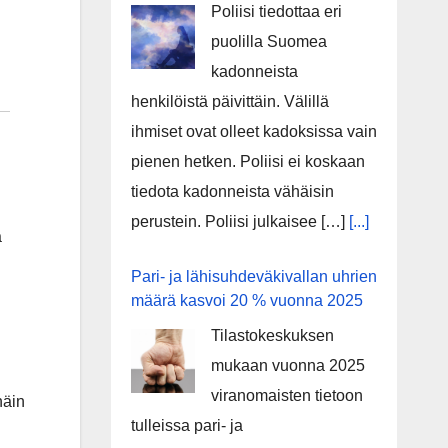
Poliisi tiedottaa eri
puolilla Suomea
kadonneista
henkilöistä päivittäin. Välillä
ihmiset ovat olleet kadoksissa vain
pienen hetken. Poliisi ei koskaan
tiedota kadonneista vähäisin
perustein. Poliisi julkaisee […]
[...]
a
Pari- ja lähisuhdeväkivallan uhrien
määrä kasvoi 20 % vuonna 2025
Tilastokeskuksen
mukaan vuonna 2025
viranomaisten tietoon
näin
tulleissa pari- ja