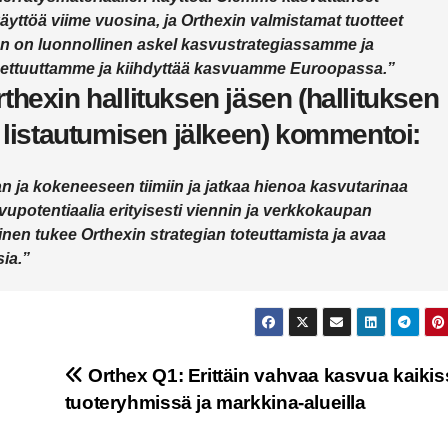
käyttöä viime vuosina, ja Orthexin valmistamat tuotteet
nen on luonnollinen askel kasvustrategiassamme ja
nettuuttamme ja kiihdyttää kasvuamme Euroopassa.”
hexin hallituksen jäsen (hallituksen
 listautumisen jälkeen) kommentoi:
an ja kokeneeseen tiimiin ja jatkaa hienoa kasvutarinaa
vupotentiaalia erityisesti viennin ja verkkokaupan
nen tukee Orthexin strategian toteuttamista ja avaa
ia.”
Orthex Q1: Erittäin vahvaa kasvua kaikis
tuoteryhmissä ja markkina-alueilla