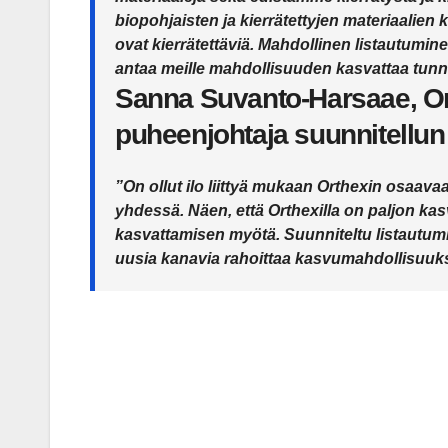
biopohjaisten ja kierrätettyjen materiaalien 
ovat kierrätettäviä. Mahdollinen listautumi
antaa meille mahdollisuuden kasvattaa tun
Sanna Suvanto-Harsaae, Ort
puheenjohtaja suunnitellun
”On ollut ilo liittyä mukaan Orthexin osaava
yhdessä. Näen, että Orthexilla on paljon kas
kasvattamisen myötä. Suunniteltu listautumi
uusia kanavia rahoittaa kasvumahdollisuuks
Post
navigation