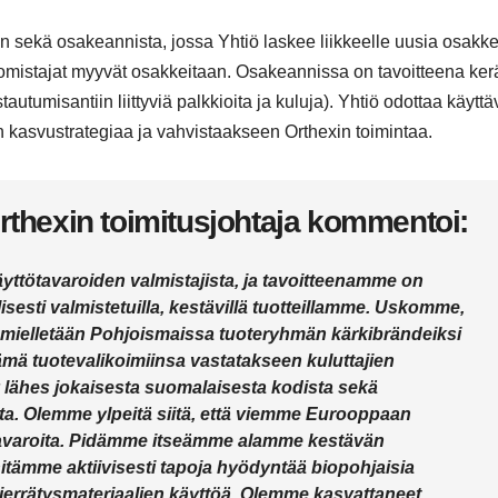
 sekä osakeannista, jossa Yhtiö laskee liikkeelle uusia osakke
omistajat myyvät osakkeitaan. Osakeannissa on tavoitteena ker
tumisantiin liittyviä palkkioita ja kuluja). Yhtiö odottaa käytt
kasvustrategiaa ja vahvistaakseen Orthexin toimintaa.
thexin toimitusjohtaja kommentoi:
yttötavaroiden valmistajista, ja tavoitteenamme on
isesti valmistetuilla, kestävillä tuotteillamme. Uskomme,
 mielletään Pohjoismaissa tuoteryhmän kärkibrändeiksi
nämä tuotevalikoimiinsa vastatakseen kuluttajien
 lähes jokaisesta suomalaisesta kodista sekä
a. Olemme ylpeitä siitä, että viemme Eurooppaan
ötavaroita. Pidämme itseämme alamme kestävän
hitämme aktiivisesti tapoja hyödyntää biopohjaisia
kierrätysmateriaalien käyttöä. Olemme kasvattaneet