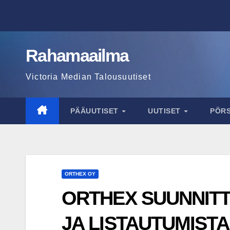
Skip
to
content
Rahamaailma
Victoria Median Talousuutiset
PÄÄUUTISET
UUTISET
PÖR
ORTHEX OY
ORTHEX SUUNNITT
JA LISTAUTUMISTA