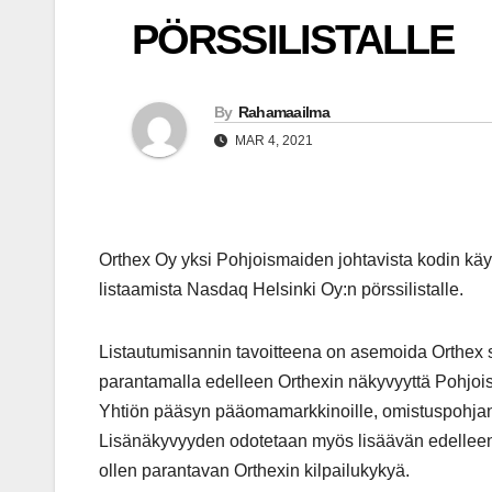
PÖRSSILISTALLE
By
Rahamaailma
MAR 4, 2021
Orthex Oy yksi Pohjoismaiden johtavista kodin käyt
listaamista Nasdaq Helsinki Oy:n pörssilistalle.
Listautumisannin tavoitteena on asemoida Orthex 
parantamalla edelleen Orthexin näkyvyyttä Pohjois
Yhtiön pääsyn pääomamarkkinoille, omistuspohjan 
Lisänäkyvyyden odotetaan myös lisäävän edelleen 
ollen parantavan Orthexin kilpailukykyä.