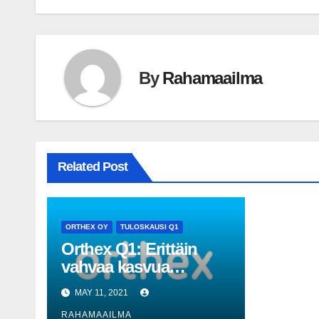
By
Rahamaailma
Related Post
ORTHEX OY
TULOSKAUSI Q1
Orthex Q1: Erittäin
vahvaa kasvua
kaikissa tuoteryhmissä
MAY 11, 2021
ja markkina-alueilla
RAHAMAAILMA