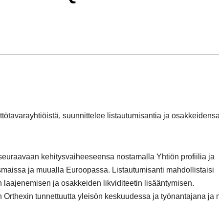
tötavarayhtiöistä, suunnittelee listautumisantia ja osakkeidens
seuraavaan kehitysvaiheeseensa nostamalla Yhtiön profiilia ja
maissa ja muualla Euroopassa. Listautumisanti mahdollistaisi
laajenemisen ja osakkeiden likviditeetin lisääntymisen.
Orthexin tunnettuutta yleisön keskuudessa ja työnantajana ja 