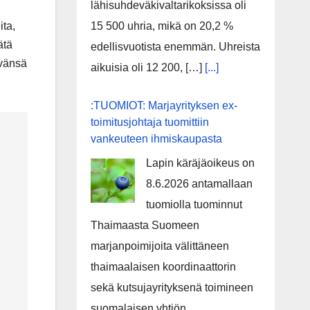
lähisuhdeväkivaltarikoksissa oli
15 500 uhria, mikä on 20,2 %
ita,
ätä
edellisvuotista enemmän. Uhreista
ävänsä
aikuisia oli 12 200, […]
[...]
:TUOMIOT: Marjayrityksen ex-
toimitusjohtaja tuomittiin
vankeuteen ihmiskaupasta
Lapin käräjäoikeus on
8.6.2026 antamallaan
tuomiolla tuominnut
Thaimaasta Suomeen
marjanpoimijoita välittäneen
thaimaalaisen koordinaattorin
sekä kutsujayrityksenä toimineen
suomalaisen yhtiön