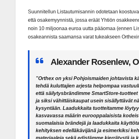
Suunnitellun Listautumisannin odotetaan koostuvan
että osakemyynnistä, jossa eräät Yhtiön osakkeen
noin 10 miljoonaa euroa uutta pääomaa (ennen Listau
osakeannista saamansa varat tukeakseen Orthexin 
Alexander Rosenlew, Or
”Orthex on yksi Pohjoismaiden johtavista kä
tehdä kuluttajien arjesta helpompaa vastuull
että säilytysbrändimme SmartStore-tuotteet
ja siksi vähittäiskaupat usein sisällyttävät 
kysyntään. Laadukkaita tuotteitamme löytyy
kasvavassa määrin eurooppalaisista kodeist
suomalaisia brändejä ja laadukkaita käytt
kehityksen edelläkävijänä ja esimerkiksi ke
materiaaleja sekä edistämme kierrätystä ja 