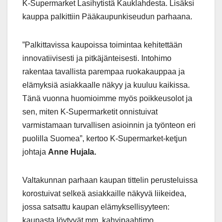
K-Supermarket Lasihytistä Kauklahdesta. Lisäksi
kauppa palkittiin Pääkaupunkiseudun parhaana.
”Palkittavissa kaupoissa toimintaa kehitettään
innovatiivisesti ja pitkäjänteisesti. Intohimo
rakentaa tavallista parempaa ruokakauppaa ja
elämyksiä asiakkaalle näkyy ja kuuluu kaikissa.
Tänä vuonna huomioimme myös poikkeusolot ja
sen, miten K-Supermarketit onnistuivat
varmistamaan turvallisen asioinnin ja työnteon eri
puolilla Suomea”, kertoo K-Supermarket-ketjun
johtaja
Anne Hujala.
Valtakunnan parhaan kaupan tittelin perusteluissa
korostuivat selkeä asiakkaille näkyvä liikeidea,
jossa satsattu kaupan elämyksellisyyteen:
kaupasta löytyvät mm. kahvipaahtimo,