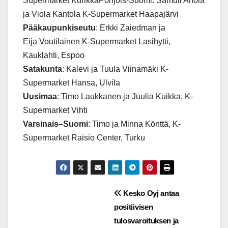
Supermarket KurikkaPohjois-Suomi: Samuli Ahola
ja Viola Kantola K-Supermarket Haapajärvi
Pääkaupunkiseutu
: Erkki Zaiedman ja
Eija Voutilainen K-Supermarket Lasihytti,
Kauklahti, Espoo
Satakunta
: Kalevi ja Tuula Viinamäki K-
Supermarket Hansa, Ulvila
Uusimaa
: Timo Laukkanen ja Juulia Kuikka, K-
Supermarket Vihti
Varsinais
–
Suomi
: Timo ja Minna Könttä, K-
Supermarket Raisio Center, Turku
Post
Kesko Oyj antaa
positiivisen
navigation
tulosvaroituksen ja