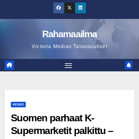
Skip
to
content
Rahamaailma
Victoria Median Talousuutiset
KESKO
Suomen parhaat K-
Supermarketit palkittu –