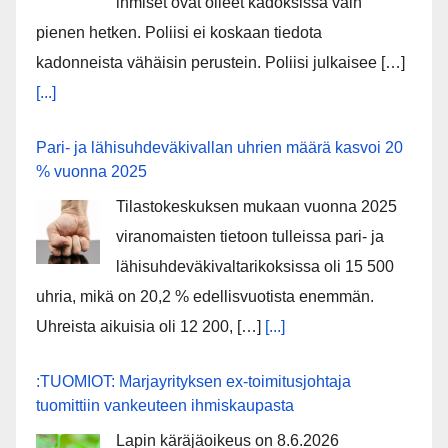
ihmiset ovat olleet kadoksissa vain
pienen hetken. Poliisi ei koskaan tiedota
kadonneista vähäisin perustein. Poliisi julkaisee […]
[...]
Pari- ja lähisuhdeväkivallan uhrien määrä kasvoi 20
% vuonna 2025
Tilastokeskuksen mukaan vuonna 2025
viranomaisten tietoon tulleissa pari- ja
lähisuhdeväkivaltarikoksissa oli 15 500
uhria, mikä on 20,2 % edellisvuotista enemmän.
Uhreista aikuisia oli 12 200, […]
[...]
:TUOMIOT: Marjayrityksen ex-toimitusjohtaja
tuomittiin vankeuteen ihmiskaupasta
Lapin käräjäoikeus on 8.6.2026