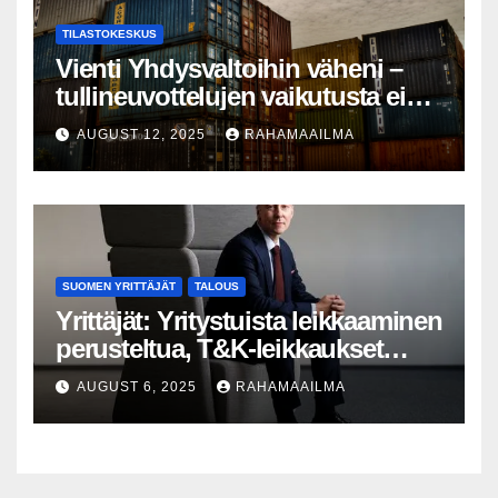
TILASTOKESKUS
Vienti Yhdysvaltoihin väheni –
tullineuvottelujen vaikutusta ei
silti näy
AUGUST 12, 2025
RAHAMAAILMA
SUOMEN YRITTÄJÄT
TALOUS
Yrittäjät: Yritystuista leikkaaminen
perusteltua, T&K-leikkaukset
lyhytnäköistä kasvupolitiikkaa
AUGUST 6, 2025
RAHAMAAILMA