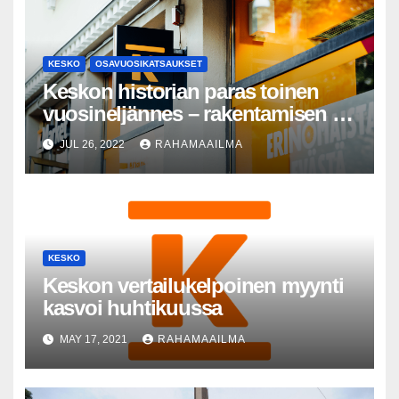
KESKO
OSAVUOSIKATSAUKSET
Keskon historian paras toinen
vuosineljännes – rakentamisen ja
talotekniikan kaupassa
JUL 26, 2022
RAHAMAAILMA
ennätystulos
KESKO
Keskon vertailukelpoinen myynti
kasvoi huhtikuussa
MAY 17, 2021
RAHAMAAILMA