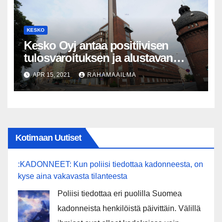
KESKO
Kesko Oyj antaa positiivisen
tulosvaroituksen ja alustavan
tiedon ensimmäisen
APR 15, 2021
RAHAMAAILMA
vuosineljänneksen liikevaihdosta
ja vertailukelpoisesta liikevoitosta
Kotimaan Uutiset
:KADONNEET: Kun poliisi tiedottaa kadonneesta, on
kyse aina vakavasta tilanteesta
Poliisi tiedottaa eri puolilla Suomea
kadonneista henkilöistä päivittäin. Välillä