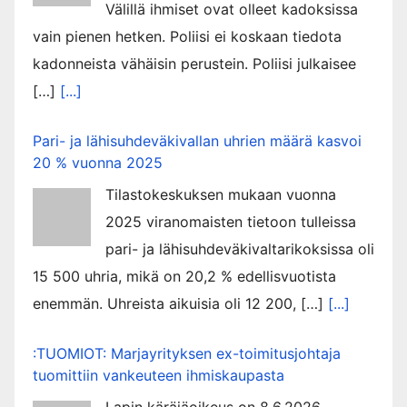
Välillä ihmiset ovat olleet kadoksissa
vain pienen hetken. Poliisi ei koskaan tiedota
kadonneista vähäisin perustein. Poliisi julkaisee
[…]
[...]
Pari- ja lähisuhdeväkivallan uhrien määrä kasvoi
20 % vuonna 2025
Tilastokeskuksen mukaan vuonna
2025 viranomaisten tietoon tulleissa
pari- ja lähisuhdeväkivaltarikoksissa oli
15 500 uhria, mikä on 20,2 % edellisvuotista
enemmän. Uhreista aikuisia oli 12 200, […]
[...]
:TUOMIOT: Marjayrityksen ex-toimitusjohtaja
tuomittiin vankeuteen ihmiskaupasta
Lapin käräjäoikeus on 8.6.2026