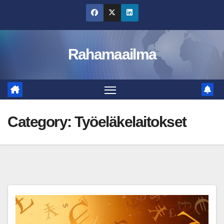
Skip
to
content
Rahamaailma
Category:
Työeläkelaitokset