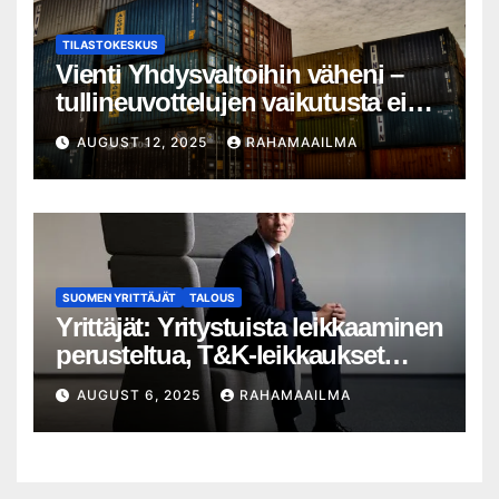
TILASTOKESKUS
Vienti Yhdysvaltoihin väheni –
tullineuvottelujen vaikutusta ei
silti näy
AUGUST 12, 2025
RAHAMAAILMA
SUOMEN YRITTÄJÄT
TALOUS
Yrittäjät: Yritystuista leikkaaminen
perusteltua, T&K-leikkaukset
lyhytnäköistä kasvupolitiikkaa
AUGUST 6, 2025
RAHAMAAILMA