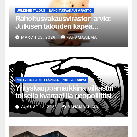
JULKINEN TALOUS
RAHOITUSVAKAUSVIRASTO
Rahoitusvakausviraston arvio:
Julkisen talouden kapea
liikkumavara korostaa pankkien
MARCH 23, 2026
RAHAMAAILMA
kriisivalmiuksien merkitystä
YRITYKSET & YRITTÄMINEN
YRITYSKAUPAT
Yrityskauppamarkkina vilkastui
toisella kvartaalilla geopoliittisista
haasteista huolimatta – 13
AUGUST 12, 2025
RAHAMAAILMA
prosentin kasvu yrityskauppojen
määrässä