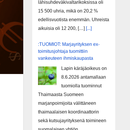
lähisuhdeväkivaltarikoksissa oli
15 500 uhria, mikä on 20,2 %
edellisvuotista enemmän. Uhreista
aikuisia oli 12 200, […]
[...]
:TUOMIOT: Marjayrityksen ex-
toimitusjohtaja tuomittiin
vankeuteen ihmiskaupasta
Lapin käräjäoikeus on
8.6.2026 antamallaan
tuomiolla tuominnut
Thaimaasta Suomeen
marjanpoimijoita välittäneen
thaimaalaisen koordinaattorin
sekä kutsujayrityksenä toimineen
suomalaisen yhtiön