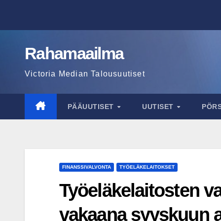
Skip
to
content
Rahamaailma
Victoria Median Talousuutiset
PÄÄUUTISET
UUTISET
PÖR
FINANSSIVALVONTA
TYÖELÄKELAITOKSET
Työeläkelaitosten v
vakaana syyskuun 