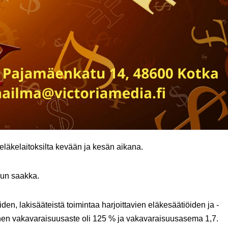
yöeläkelaitoksilta kevään ja kesän aikana.
uun saakka.
en, lakisääteistä toimintaa harjoittavien eläkesäätiöiden ja -
en vakavaraisuusaste oli 125 % ja vakavaraisuusasema 1,7.