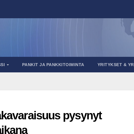
SSI
PANKIT JA PANKKITOIMINTA
YRITYKSET & Y
akavaraisuus pysynyt
aikana