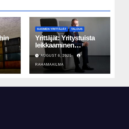
SUOMEN YRITTÄJÄT
TALOUS
hin
Yrittäjät: Yritystuista
leikkaaminen
perusteltua, T&K-
AUGUST 6, 2025
näy
leikkaukset
RAHAMAAILMA
lyhytnäköistä
kasvupolitiikkaa