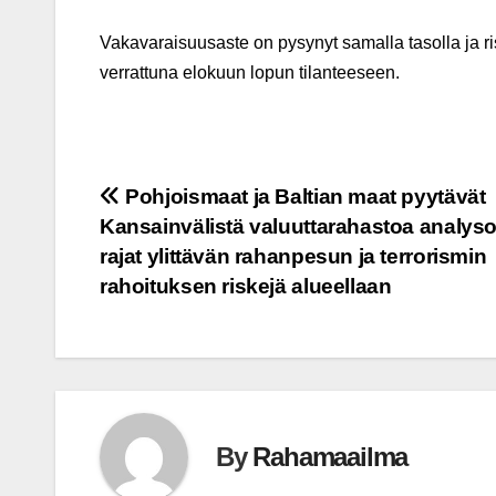
Vakavaraisuusaste on pysynyt samalla tasolla ja 
verrattuna elokuun lopun tilanteeseen.
Post
Pohjoismaat ja Baltian maat pyytävät
Kansainvälistä valuuttarahastoa analys
navigation
rajat ylittävän rahanpesun ja terrorismin
rahoituksen riskejä alueellaan
By
Rahamaailma