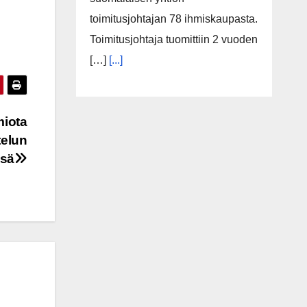
toimitusjohtajan 78 ihmiskaupasta.
Toimitusjohtaja tuomittiin 2 vuoden
[…]
[...]
miota
telun
ssä