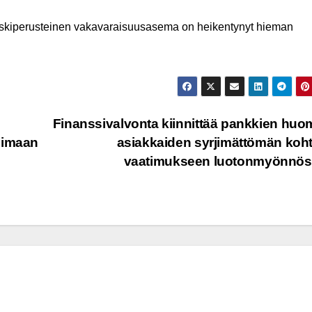
riskiperusteinen vakavaraisuusasema on heikentynyt hieman
Finanssivalvonta kiinnittää pankkien huo
oimaan
asiakkaiden syrjimättömän koh
vaatimukseen luotonmyönnö