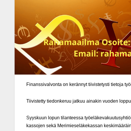
Finanssivalvonta on kerännyt tiivistetysti tietoja t
Tiivistetty tiedonkeruu jatkuu ainakin vuoden lopp
Syyskuun lopun tilanteessa työeläkevakuutusyhtiöid
kassojen sekä Merimieseläkekassan keskimääräin