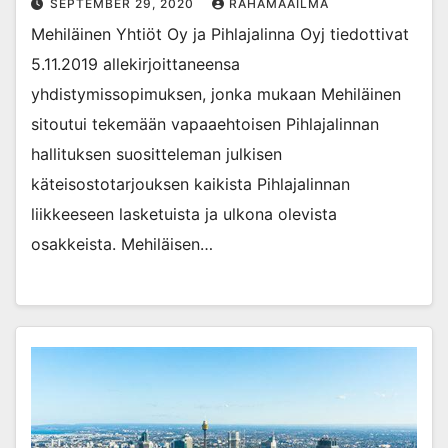
SEPTEMBER 29, 2020
RAHAMAAILMA
Mehiläinen Yhtiöt Oy ja Pihlajalinna Oyj tiedottivat
5.11.2019 allekirjoittaneensa
yhdistymissopimuksen, jonka mukaan Mehiläinen
sitoutui tekemään vapaaehtoisen Pihlajalinnan
hallituksen suositteleman julkisen
käteisostotarjouksen kaikista Pihlajalinnan
liikkeeseen lasketuista ja ulkona olevista
osakkeista. Mehiläisen…