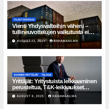
TILASTOKESKUS
Vienti Yhdysvaltoihin väheni –
tullineuvottelujen vaikutusta ei
silti näy
AUGUST 12, 2025
RAHAMAAILMA
SUOMEN YRITTÄJÄT
TALOUS
Yrittäjät: Yritystuista leikkaaminen
perusteltua, T&K-leikkaukset
lyhytnäköistä kasvupolitiikkaa
AUGUST 6, 2025
RAHAMAAILMA