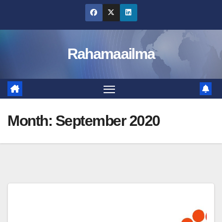
Skip
to
content
Rahamaailma
Month:
September 2020