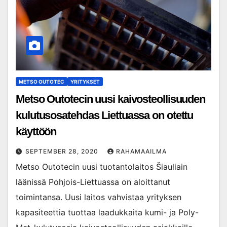
METSO OUTOTEC
YRITYKSET
Metso Outotecin uusi kaivosteollisuuden
kulutusosatehdas Liettuassa on otettu
käyttöön
SEPTEMBER 28, 2020
RAHAMAAILMA
Metso Outotecin uusi tuotantolaitos Šiauliain
läänissä Pohjois-Liettuassa on aloittanut
toimintansa. Uusi laitos vahvistaa yrityksen
kapasiteettia tuottaa laadukkaita kumi- ja Poly-