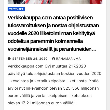
YRITYKSET
Verkkokauppa.com antaa positiivisen
tulosvaroituksen ja nostaa ohjeistustaan
vuodelle 2020 liiketoiminnan kehityttyä
odotettua paremmin kolmannella
vuosineljänneksellä ja parantuneiden
loppuvuoden näkymien johdosta
SEPTEMBER 24, 2020
RAHAMAAILMA
Verkkokauppa.com Oyj muuttaa 21.7.2020
päivättyä tulosohjeistustaan koskien vuoden 2020
liikevaihtoa ja vertailukelpoista liiketulosta. Yhtiö
arvioi nyt liikevaihdon olevan 525-550 miljoonan
euron välillä ja vertailukelpoisen liiketuloksen
olevan 17-21 miljoonan euron välillä…