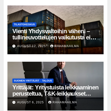
TILASTOKESKUS
Vienti Yhdysvaltoihin väheni –
tullineuvottelujen vaikutusta ei
silti näy
AUGUST 12, 2025
RAHAMAAILMA
SUOMEN YRITTÄJÄT
TALOUS
Yrittäjät: Yritystuista leikkaaminen
perusteltua, T&K-leikkaukset
lyhytnäköistä kasvupolitiikkaa
AUGUST 6, 2025
RAHAMAAILMA