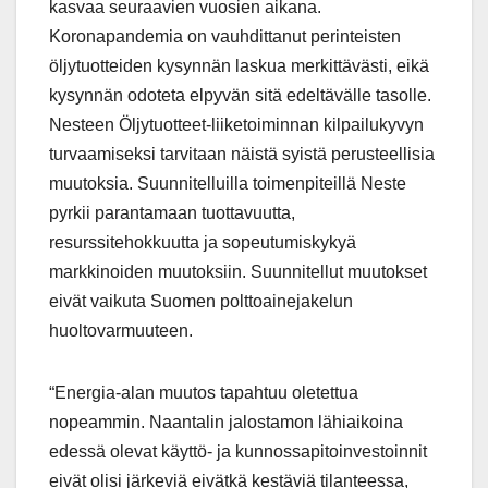
kasvaa seuraavien vuosien aikana.
Koronapandemia on vauhdittanut perinteisten
öljytuotteiden kysynnän laskua merkittävästi, eikä
kysynnän odoteta elpyvän sitä edeltävälle tasolle.
Nesteen Öljytuotteet-liiketoiminnan kilpailukyvyn
turvaamiseksi tarvitaan näistä syistä perusteellisia
muutoksia. Suunnitelluilla toimenpiteillä Neste
pyrkii parantamaan tuottavuutta,
resurssitehokkuutta ja sopeutumiskykyä
markkinoiden muutoksiin. Suunnitellut muutokset
eivät vaikuta Suomen polttoainejakelun
huoltovarmuuteen.
“Energia-alan muutos tapahtuu oletettua
nopeammin. Naantalin jalostamon lähiaikoina
edessä olevat käyttö- ja kunnossapitoinvestoinnit
eivät olisi järkeviä eivätkä kestäviä tilanteessa,