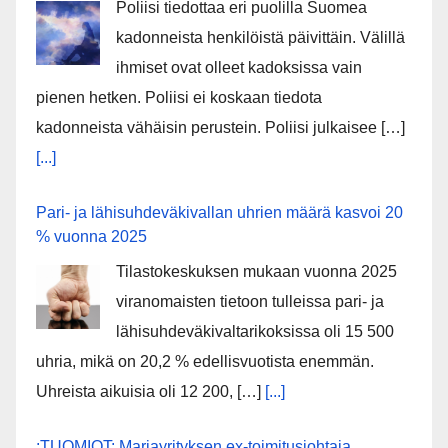
Poliisi tiedottaa eri puolilla Suomea
kadonneista henkilöistä päivittäin. Välillä
ihmiset ovat olleet kadoksissa vain
pienen hetken. Poliisi ei koskaan tiedota
kadonneista vähäisin perustein. Poliisi julkaisee […]
[...]
Pari- ja lähisuhdeväkivallan uhrien määrä kasvoi 20
% vuonna 2025
Tilastokeskuksen mukaan vuonna 2025
viranomaisten tietoon tulleissa pari- ja
lähisuhdeväkivaltarikoksissa oli 15 500
uhria, mikä on 20,2 % edellisvuotista enemmän.
Uhreista aikuisia oli 12 200, […]
[...]
:TUOMIOT: Marjayrityksen ex-toimitusjohtaja