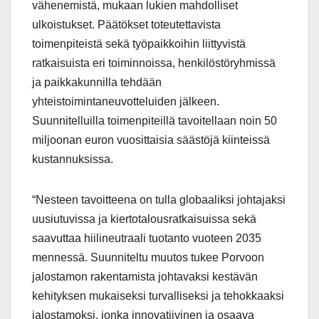
vähenemistä, mukaan lukien mahdolliset
ulkoistukset. Päätökset toteutettavista
toimenpiteistä sekä työpaikkoihin liittyvistä
ratkaisuista eri toiminnoissa, henkilöstöryhmissä
ja paikkakunnilla tehdään
yhteistoimintaneuvotteluiden jälkeen.
Suunnitelluilla toimenpiteillä tavoitellaan noin 50
miljoonan euron vuosittaisia säästöjä kiinteissä
kustannuksissa.
“Nesteen tavoitteena on tulla globaaliksi johtajaksi
uusiutuvissa ja kiertotalousratkaisuissa sekä
saavuttaa hiilineutraali tuotanto vuoteen 2035
mennessä. Suunniteltu muutos tukee Porvoon
jalostamon rakentamista johtavaksi kestävän
kehityksen mukaiseksi turvalliseksi ja tehokkaaksi
jalostamoksi, jonka innovatiivinen ja osaava