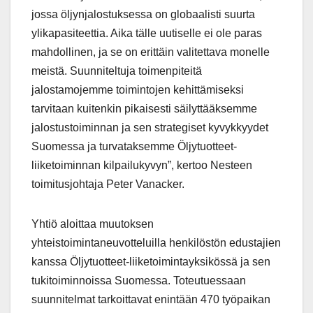
jossa öljynjalostuksessa on globaalisti suurta
ylikapasiteettia. Aika tälle uutiselle ei ole paras
mahdollinen, ja se on erittäin valitettava monelle
meistä. Suunniteltuja toimenpiteitä
jalostamojemme toimintojen kehittämiseksi
tarvitaan kuitenkin pikaisesti säilyttääksemme
jalostustoiminnan ja sen strategiset kyvykkyydet
Suomessa ja turvataksemme Öljytuotteet-
liiketoiminnan kilpailukyvyn”, kertoo Nesteen
toimitusjohtaja Peter Vanacker.
Yhtiö aloittaa muutoksen
yhteistoimintaneuvotteluilla henkilöstön edustajien
kanssa Öljytuotteet-liiketoimintayksikössä ja sen
tukitoiminnoissa Suomessa. Toteutuessaan
suunnitelmat tarkoittavat enintään 470 työpaikan