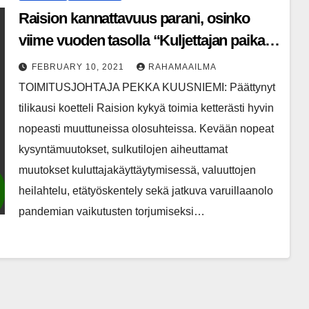
Raision kannattavuus parani, osinko
viime vuoden tasolla “Kuljettajan paikalla
markkinoiden vuoristoradalla”
FEBRUARY 10, 2021
RAHAMAAILMA
TOIMITUSJOHTAJA PEKKA KUUSNIEMI: Päättynyt
tilikausi koetteli Raision kykyä toimia ketterästi hyvin
nopeasti muuttuneissa olosuhteissa. Kevään nopeat
kysyntämuutokset, sulkutilojen aiheuttamat
muutokset kuluttajakäyttäytymisessä, valuuttojen
heilahtelu, etätyöskentely sekä jatkuva varuillaanolo
pandemian vaikutusten torjumiseksi…