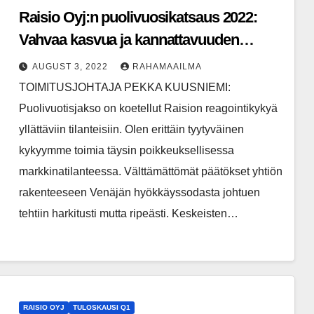
Raisio Oyj:n puolivuosikatsaus 2022:
Vahvaa kasvua ja kannattavuuden
parantumista vuoden toisella
AUGUST 3, 2022
RAHAMAAILMA
neljänneksellä
TOIMITUSJOHTAJA PEKKA KUUSNIEMI:
Puolivuotisjakso on koetellut Raision reagointikykyä
yllättäviin tilanteisiin. Olen erittäin tyytyväinen
kykyymme toimia täysin poikkeuksellisessa
markkinatilanteessa. Välttämättömät päätökset yhtiön
rakenteeseen Venäjän hyökkäyssodasta johtuen
tehtiin harkitusti mutta ripeästi. Keskeisten…
RAISIO OYJ
TULOSKAUSI Q1