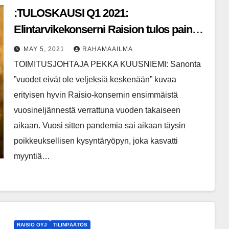
:TULOSKAUSI Q1 2021:
Elintarvikekonserni Raision tulos painui
vahvaan viime vuoden alkuun verrattuna
MAY 5, 2021
RAHAMAAILMA
TOIMITUSJOHTAJA PEKKA KUUSNIEMI: Sanonta
”vuodet eivät ole veljeksiä keskenään” kuvaa
erityisen hyvin Raisio-konsernin ensimmäistä
vuosineljännestä verrattuna vuoden takaiseen
aikaan. Vuosi sitten pandemia sai aikaan täysin
poikkeuksellisen kysyntäryöpyn, joka kasvatti
myyntiä…
RAISIO OYJ
TILINPÄÄTÖS