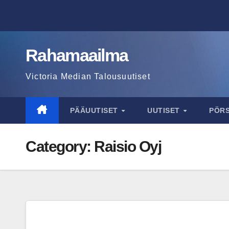
Skip
to
content
Rahamaailma
Victoria Median Talousuutiset
PÄÄUUTISET
UUTISET
PÖR
Category:
Raisio Oyj