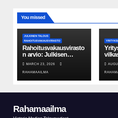
You missed
JULKINEN TALOUS
RAHOITUSVAKAUSVIRASTO
YRITYKS
Rahoitusvakausvirasto
Yrit
n arvio: Julkisen
vilka
talouden kapea
kvart
MARCH 23, 2026
AUGU
liikkumavara korostaa
geopo
RAHAMAAILMA
RAHAM
pankkien
haast
kriisivalmiuksien
13 p
merkitystä
yrit
määr
Rahamaailma