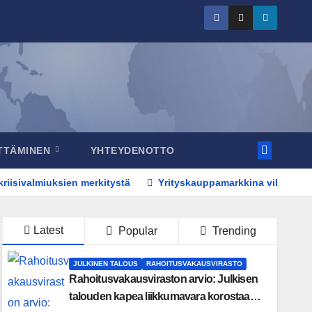
ITTÄMINEN
YHTEYDENOTTO
riisivalmiuksien merkitystä
Yrityskauppamarkkina vilkastui t
Latest
Popular
Trending
JULKINEN TALOUS
RAHOITUSVAKAUSVIRASTO
Rahoitusvakausviraston arvio: Julkisen
talouden kapea liikkumavara korostaa