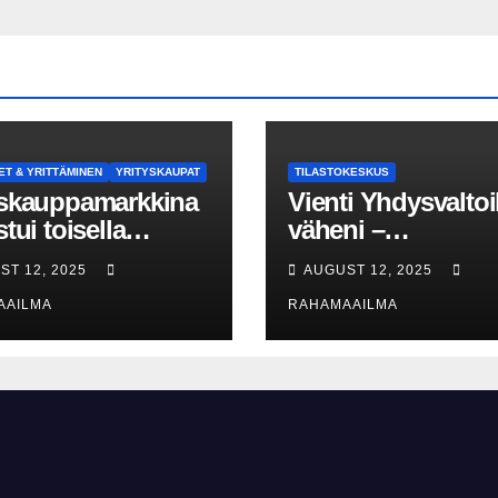
ET & YRITTÄMINEN
YRITYSKAUPAT
TILASTOKESKUS
yskauppamarkkina
Vienti Yhdysvaltoi
stui toisella
väheni –
aalilla
tullineuvottelujen
ST 12, 2025
AUGUST 12, 2025
liittisista
vaikutusta ei silti 
AAILMA
RAHAMAAILMA
eista huolimatta –
rosentin kasvu
yskauppojen
ässä