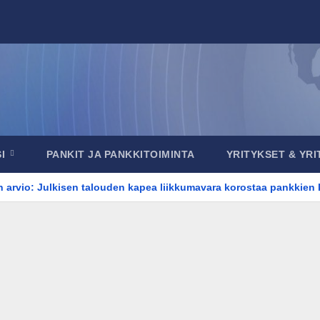
SI
PANKIT JA PANKKITOIMINTA
YRITYKSET & YR
 arvio: Julkisen talouden kapea liikkumavara korostaa pankkien k