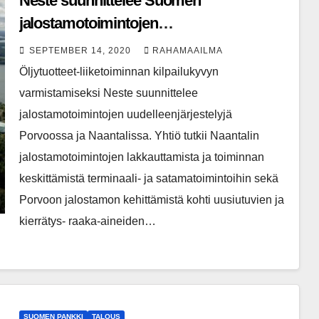
Neste suunnittelee Suomen
jalostamotoimintojen
uudelleenjärjestelyjä ja aloittaa
SEPTEMBER 14, 2020
RAHAMAAILMA
yhteistoimintaneuvottelut
Öljytuotteet-liiketoiminnan kilpailukyvyn
varmistamiseksi Neste suunnittelee
jalostamotoimintojen uudelleenjärjestelyjä
Porvoossa ja Naantalissa. Yhtiö tutkii Naantalin
jalostamotoimintojen lakkauttamista ja toiminnan
keskittämistä terminaali- ja satamatoimintoihin sekä
Porvoon jalostamon kehittämistä kohti uusiutuvien ja
kierrätys- raaka-aineiden…
SUOMEN PANKKI
TALOUS