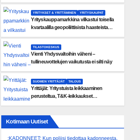
pankkien kriisivalmiuksien merkitystä
YRITYKSET & YRITTÄMINEN
YRITYSKAUPAT
Yrityskauppamarkkina vilkastui toisella
kvartaalilla geopoliittisista haasteista
huolimatta – 13 prosentin kasvu
yrityskauppojen määrässä
TILASTOKESKUS
Vienti Yhdysvaltoihin väheni –
tullineuvottelujen vaikutusta ei silti näy
SUOMEN YRITTÄJÄT
TALOUS
Yrittäjät: Yritystuista leikkaaminen
perusteltua, T&K-leikkaukset
lyhytnäköistä kasvupolitiikkaa
Kotimaan Uutiset
:KADONNEET: Kun poliisi tiedottaa kadonneesta,