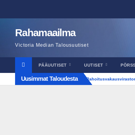
Skip
to
content
Rahamaailma
Victoria Median Talousuutiset
PÄÄUUTISET
UUTISET
PÖRS
Uusimmat Taloudesta
Rahoitusvakausviraston