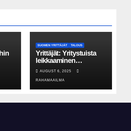
SUOMEN YRITTÄJÄT
TALOUS
hin
Yrittäjät: Yritystuista
leikkaaminen
perusteltua, T&K-
AUGUST 6, 2025
näy
leikkaukset
RAHAMAAILMA
lyhytnäköistä
kasvupolitiikkaa