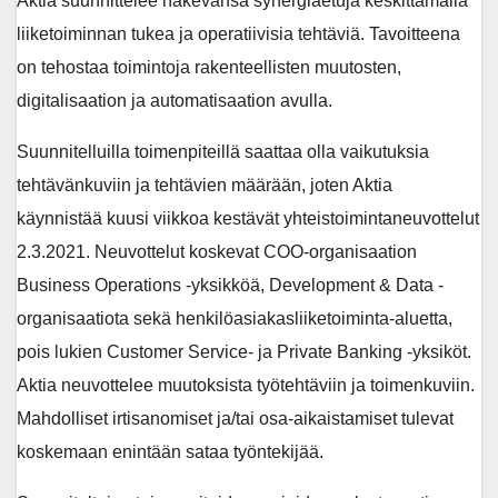
Aktia suunnittelee hakevansa synergiaetuja keskittämällä
liiketoiminnan tukea ja operatiivisia tehtäviä. Tavoitteena
on tehostaa toimintoja rakenteellisten muutosten,
digitalisaation ja automatisaation avulla.
Suunnitelluilla toimenpiteillä saattaa olla vaikutuksia
tehtävänkuviin ja tehtävien määrään, joten Aktia
käynnistää kuusi viikkoa kestävät yhteistoimintaneuvottelut
2.3.2021. Neuvottelut koskevat COO-organisaation
Business Operations -yksikköä, Development & Data -
organisaatiota sekä henkilöasiakasliiketoiminta-aluetta,
pois lukien Customer Service- ja Private Banking -yksiköt.
Aktia neuvottelee muutoksista työtehtäviin ja toimenkuviin.
Mahdolliset irtisanomiset ja/tai osa-aikaistamiset tulevat
koskemaan enintään sataa työntekijää.