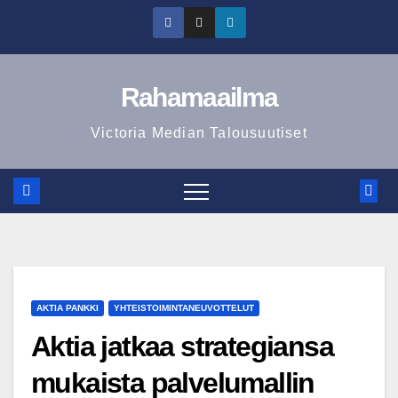
Skip
to
content
Rahamaailma
Victoria Median Talousuutiset
AKTIA PANKKI
YHTEISTOIMINTANEUVOTTELUT
Aktia jatkaa strategiansa
mukaista palvelumallin