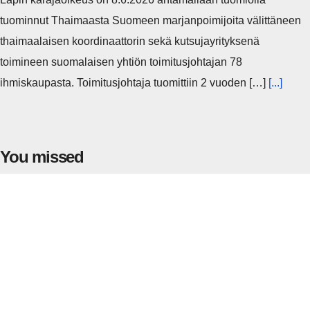
tuominnut Thaimaasta Suomeen marjanpoimijoita välittäneen
thaimaalaisen koordinaattorin sekä kutsujayrityksenä
toimineen suomalaisen yhtiön toimitusjohtajan 78
ihmiskaupasta. Toimitusjohtaja tuomittiin 2 vuoden […]
[...]
You missed
JULKINEN TALOUS
RAHOITUSVAKAUSVIRASTO
Rahoitusvakausviraston arvio: Julkisen
talouden kapea liikkumavara korostaa
pankkien kriisivalmiuksien merkitystä
Rahamaailma
MARCH 23, 2026