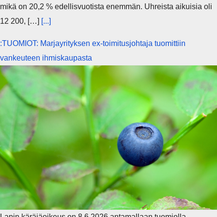
mikä on 20,2 % edellisvuotista enemmän. Uhreista aikuisia oli
12 200, […]
[...]
:TUOMIOT: Marjayrityksen ex-toimitusjohtaja tuomittiin
vankeuteen ihmiskaupasta
Lapin käräjäoikeus on 8.6.2026 antamallaan tuomiolla