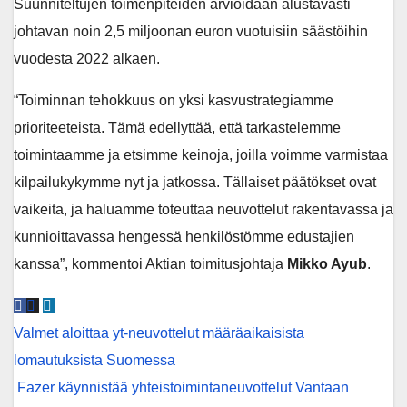
Suunniteltujen toimenpiteiden arvioidaan alustavasti
johtavan noin 2,5 miljoonan euron vuotuisiin säästöihin
vuodesta 2022 alkaen.
“Toiminnan tehokkuus on yksi kasvustrategiamme
prioriteeteista. Tämä edellyttää, että tarkastelemme
toimintaamme ja etsimme keinoja, joilla voimme varmistaa
kilpailukykymme nyt ja jatkossa. Tällaiset päätökset ovat
vaikeita, ja haluamme toteuttaa neuvottelut rakentavassa ja
kunnioittavassa hengessä henkilöstömme edustajien
kanssa”, kommentoi Aktian toimitusjohtaja
Mikko Ayub
.
Post
Valmet aloittaa yt-neuvottelut määräaikaisista
navigation
lomautuksista Suomessa
Fazer käynnistää yhteistoimintaneuvottelut Vantaan